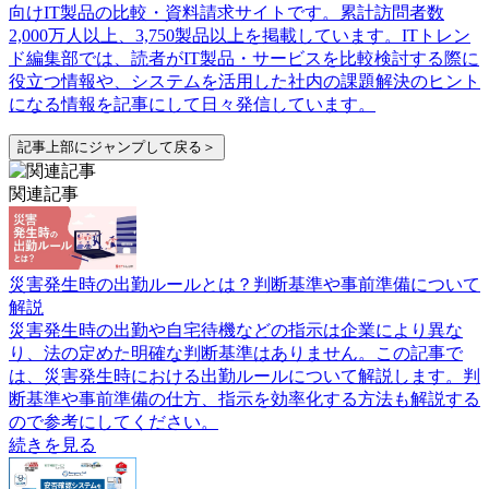
向けIT製品の比較・資料請求サイトです。累計訪問者数
2,000万人以上、3,750製品以上を掲載しています。ITトレン
ド編集部では、読者がIT製品・サービスを比較検討する際に
役立つ情報や、システムを活用した社内の課題解決のヒント
になる情報を記事にして日々発信しています。
記事上部にジャンプして戻る＞
関連記事
災害発生時の出勤ルールとは？判断基準や事前準備について
解説
災害発生時の出勤や自宅待機などの指示は企業により異な
り、法の定めた明確な判断基準はありません。この記事で
は、災害発生時における出勤ルールについて解説します。判
断基準や事前準備の仕方、指示を効率化する方法も解説する
ので参考にしてください。
続きを見る