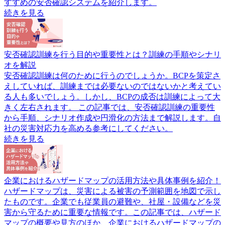
すすめの安否確認システムを紹介します。
続きを見る
安否確認訓練を行う目的や重要性とは？訓練の手順やシナリ
オを解説
安否確認訓練は何のために行うのでしょうか。BCPを策定さ
えしていれば、訓練までは必要ないのではないかと考えてい
る人も多いでしょう。しかし、BCPの成否は訓練によって大
きく左右されます。 この記事では、安否確認訓練の重要性
から手順、シナリオ作成や円滑化の方法まで解説します。自
社の災害対応力を高める参考にしてください。
続きを見る
企業におけるハザードマップの活用方法や具体事例を紹介！
ハザードマップは、災害による被害の予測範囲を地図で示し
たものです。企業でも従業員の避難や、社屋・設備などを災
害から守るために重要な情報です。この記事では、ハザード
マップの概要や見方のほか、企業におけるハザードマップの