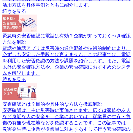
活用方法を具体事例とともに紹介します。
続きを見る
緊急時の安否確認に電話は有効？企業が知っておくべき確認
方法を解説
電話や通話アプリは災害時の通信混雑や技術的制約により、
必ずしも安定した手段とは言えません。この記事では、電話
を利用した安否確認の方法や課題を紹介します。また、電話
以外の安否確認方法や、企業の安否確認におすすめのシステ
ムも解説します。
続きを見る
安否確認とは？目的や具体的な方法を徹底解説
安否確認は、主に災害時に実施されます。広くは家族や友人
など身近な人の安全を、企業においては、従業員の生存・負
傷の有無や現在地などを確認することです。この記事では、
災害発生時に企業が従業員に対あすあすして行う安否確認の