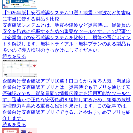
【2026年版】安否確認システム11選！地震・津波など災害時
に本当に使える製品を比較
安否確認システムとは、地震や津波など災害時に、従業員の
安全を迅速に把握するための重要なツールです。この記事で
は企業向けの安否確認システムを比較し、機能や選定ポイン
トを解説します。無料トライアル・無料プランのある製品も
多いので導入検討のきっかけにしてください。
続きを見る
企業向け安否確認アプリ10選！口コミから見る人気・満足度
企業向け安否確認アプリとは、災害時でもアプリを通じて安
否確認ができ、従業員間の情報伝達にも活用可能なツールで
す。迅速かつ正確な安否確認を後押しするため、組織の危機
管理能力を高める重要な役割を果たします。この記事では、
企業向け安否確認アプリでできることやおすすめアプリを紹
介します。
続きを見る