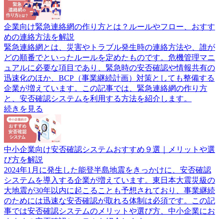
企業向け緊急連絡網の作り方とは？ルールやフロー、おすす
めの連絡方法を解説
緊急連絡網とは、災害やトラブル発生時の連絡方法や、誰が
どの順番でといったルールを定めたものです。危機管理マニ
ュアルに必要な項目であり、緊急時の安否確認や情報共有の
迅速化のほか、BCP（事業継続計画）対策としても整備する
企業が増えています。この記事では、緊急連絡網の作り方
と、安否確認システムを利用する方法を紹介します。
続きを見る
中小企業向け安否確認システムおすすめ９選｜メリットや選
び方を解説
2024年1月に発生した能登半島地震をきっかけに、安否確認
システムを導入する企業が増えています。東日本大震災級の
大地震が30年以内に起こることも予想されており、事業継続
のためには迅速な安否確認が取れる体制は必須です。この記
事では安否確認システムのメリットや選び方、中小企業にお