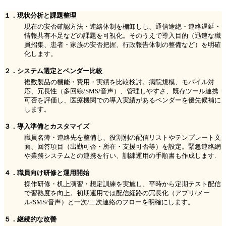
１．現状分析と課題整理
現在の安否確認方法・連絡体制を棚卸しし、通信途絶・連絡遅延・
情報共有不足などの課題を可視化。そのうえで導入目的（迅速な職
員招集、患者・家族の安否把握、行政報告体制の整備など）を明確
化します。
２．システム選定とベンダー比較
複数製品の機能・費用・実績を比較検討。病院規模、モバイル対
応、冗長性（多回線/SMS/音声）、管理しやすさ、既存ツール連携
可否を評価し、医療機関での導入実績があるベンダーを優先候補に
します。
３．導入準備とカスタマイズ
職員名簿・連絡先を整備し、役割別の配信リストやテンプレート文
面、回答項目（出勤可否・所在・支援可否等）を設定。緊急連絡網
や業務システムとの連携を行い、訓練運用の手順書も作成します.
４．職員向け研修と運用開始
操作研修・机上演習・想定訓練を実施し、平時から定期テスト配信
で習熟度を向上。初期運用では配信経路の冗長化（アプリ/メー
ル/SMS/音声）と一次/二次連絡のフローを明確にします。
５．継続的な改善