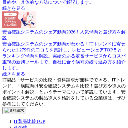
目的や、具体的な方法について解説します。
続きを見る
安否確認システムのシェア動向2026！人気傾向と選び方を解
説
安否確認システムのシェア動向がわかる！ITトレンドに寄せ
られた1,279件の口コミを集計し、レビューシェアTOP５と
ランキング傾向を解説。実績のある定番サービスからコスパ
重視の新興ツールまで、自社に合う候補の絞り込み方を紹介
します。
続きを見る
IT製品・サービスの比較・資料請求が無料でできる、ITトレ
ンド。「
病院向け安否確認システムを比較！選び方や導入の
ポイントも解説
」というテーマについて解説しています。
安
否確認システム
の製品導入を検討をしている企業様は、ぜひ
参考にしてください。
IT製品比較TOP
その他