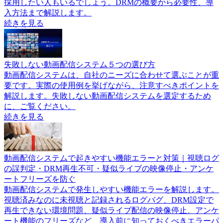
採用したい人もいるでしょう。DRMの概要から必要性、導
入方法まで解説します。
続きを見る
失敗しない動画配信システム５つの選び方
動画配信システムは、自社のニーズに合わせて選ぶことが重
要です。実際の使用例を挙げながら、注意すべきポイントを
解説します。失敗しない動画配信システムを選定するため
に、ご覧ください。
続きを見る
動画配信システムで起きやすい機能エラーと対策｜視聴ログ
の誤判定・DRM再生不可・疑似ライブの映像停止・アンケ
ートフリーズを防ぐ
動画配信システムで発生しやすい機能エラーを解説します。
視聴済みなのに未視聴と記録されるログバグ、DRM設定で
再生できない環境問題、疑似ライブ配信の映像停止、アンケ
ート機能のフリーズなど、導入前に知っておくべきエラーパ