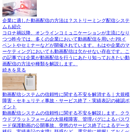
企業に適した動画配信の方法は？ストリーミング配信システ
ムも紹介
コロナ禍以降、オンラインコミュニケーションが主流になり
つつ昨今では、多くの企業において動画配信を用いたPRイ
ベントやセミナーなどが開催されています。もはや企業のマ
ーケティングにおいても動画配信は欠かせない存在です。こ
の記事では企業が動画配信を行うにあたり知っておきたい動
画配信の方法や種類を解説します。
続きを見る
動画配信システムの信頼性に関する不安を解消する｜大規模
障害・セキュリティ事故・サービス終了・実績表記の確認ポ
イント
動画配信システムの信頼性に関する不安を解説します。クラ
ウドプラットフォームの大規模障害、管理バグによるパスワ
ード保護動画の公開事故、突然のサービス終了によるデータ
移行、実績表記の水増し疑惑など、選定前に把握しておくべ