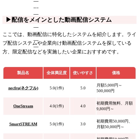
▶配信をメインとした動画配信システム
ここでは、動画配信に特化したシステムを紹介します。ライ
ブ配信システムや企業向け動画配信システムを探している
方、限定配信などを実施したい企業におすすめです。
製品名
全体満足度
使いやすさ
価格
月額5,000円～
necfru(ネクフル)
5.0(1件)
5.0
500,000円
初期費用無料、月額
OneStream
4.0(1件)
4.0
9,800円～
初期費用50,000円、
SmartSTREAM
5.0(1件)
3.0
月額50,000円～