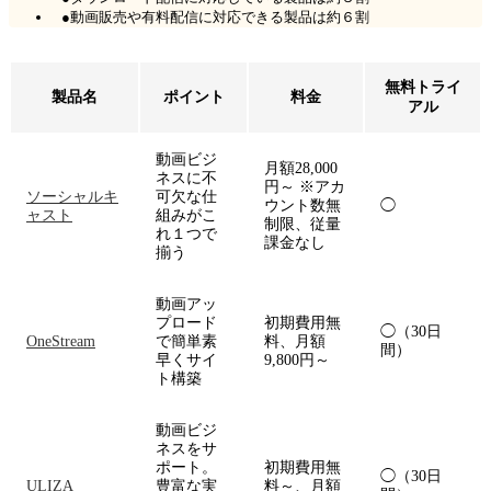
●動画販売や有料配信に対応できる製品は約６割
無料トライ
製品名
ポイント
料金
アル
動画ビジ
月額28,000
ネスに不
円～ ※アカ
ソーシャルキ
可欠な仕
ウント数無
◯
ャスト
組みがこ
制限、従量
れ１つで
課金なし
揃う
動画アッ
プロード
初期費用無
◯（30日
OneStream
で簡単素
料、月額
間）
早くサイ
9,800円～
ト構築
動画ビジ
ネスをサ
ポート。
初期費用無
◯（30日
ULIZA
豊富な実
料～、月額