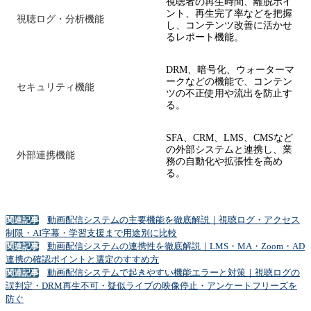
視聴者の再生時間、離脱ポイ
ント、再生完了率などを把握
視聴ログ・分析機能
し、コンテンツ改善に活かせ
るレポート機能。
DRM、暗号化、ウォーターマ
ークなどの機能で、コンテン
セキュリティ機能
ツの不正使用や流出を防止す
る。
SFA、CRM、LMS、CMSなど
の外部システムと連携し、業
外部連携機能
務の自動化や拡張性を高め
る。
動画配信システムの主要機能を徹底解説｜視聴ログ・アクセス
関連記事
制限・AI字幕・学習支援まで用途別に比較
動画配信システムの連携性を徹底解説｜LMS・MA・Zoom・AD
関連記事
連携の確認ポイントと選定のすすめ方
動画配信システムで起きやすい機能エラーと対策｜視聴ログの
関連記事
誤判定・DRM再生不可・疑似ライブの映像停止・アンケートフリーズを
防ぐ