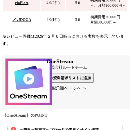
初期費用50,000円
viaPlatz
4.0(2件)
5.0
～、月額100,000円～
初期費用50,000円、
メガDOGA
4.0(1件)
5.0
月額30,000円～
※レビュー評価は2026年２月６日時点における実数を表示していま
す。
OneStream
株式会社ルートチーム
資料請求リストに追加
製品詳細ページへ ＞
《OneStream》のPOINT
≪簡単≫動画アップロードで素早くサイト構築