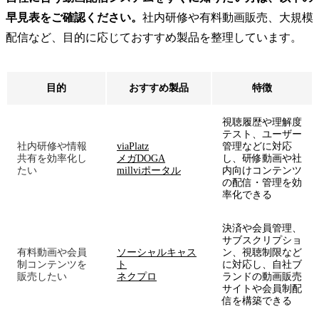
早見表をご確認ください。
社内研修や有料動画販売、大規模
配信など、目的に応じておすすめ製品を整理しています。
目的
おすすめ製品
特徴
視聴履歴や理解度
テスト、ユーザー
社内研修や情報
viaPlatz
管理などに対応
共有を効率化し
メガDOGA
し、研修動画や社
たい
millviポータル
内向けコンテンツ
の配信・管理を効
率化できる
決済や会員管理、
サブスクリプショ
有料動画や会員
ソーシャルキャス
ン、視聴制限など
制コンテンツを
ト
に対応し、自社ブ
販売したい
ネクプロ
ランドの動画販売
サイトや会員制配
信を構築できる