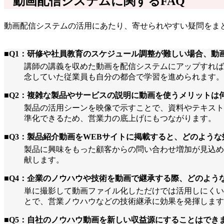
動画配信システムに関するFAQ
動画配信システムの活用にあたり、寄せられやすい疑問をま
■Q1：研修や社員教育のスケジュール調整が難しい場合、動
講師の講義を収めた動画を配信システムにアップすれば
念していた従業員も自分の都合で学習を進められます。
■Q2：複雑な製品やサービスの説明に動画を使うメリットは
製品の活用シーンを映像で示すことで、資料やテキスト
準化できるため、営業力の底上げにもつながります。
■Q3：製品紹介動画をWEBサイトに掲載すると、どのよう
製品に興味をもった顧客からの問い合わせ増加が見込め
献します。
■Q4：企業のノウハウや技術を動画で継承する際、どのよう
単に撮影して動画ファイル化しただけでは活用しにくい
とで、営業ノウハウなどの技術継承に効果を発揮します
■Q5：自社のノウハウ動画を新しい収益源にすることはでき