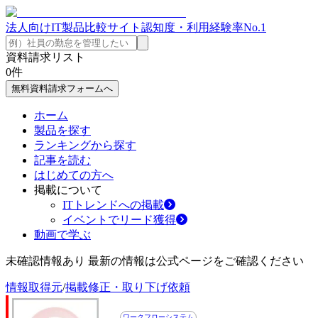
法人向けIT製品比較サイト
認知度・利用経験率No.1
資料請求リスト
0
件
無料資料請求フォームへ
ホーム
製品を探す
ランキングから探す
記事を読む
はじめての方へ
掲載について
ITトレンドへの掲載
イベントでリード獲得
動画で学ぶ
未確認情報あり 最新の情報は公式ページをご確認ください
情報取得元
/
掲載修正・取り下げ依頼
ワークフローシステム