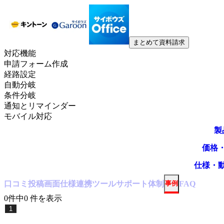
まとめて資料請求
対応機能
申請フォーム作成
経路設定
自動分岐
条件分岐
通知とリマインダー
モバイル対応
製
価格
仕様・
口コミ
投稿
画面仕様
連携ツール
サポート体制
事例
FAQ
0
件中
0
件
を表示
1