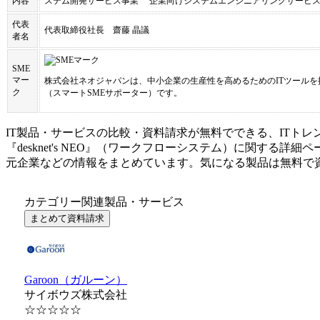
内容
ステム開発サービス事業 企業向けシステムエンジニアリングサービス
代表
代表取締役社長 齋藤 晶議
者名
SME
マー
株式会社ネオジャパン
は、中小企業の生産性を高めるためのITツールを
ク
（スマートSMEサポーター）です。
IT製品・サービスの比較・資料請求が無料でできる、ITトレ
『
desknet's NEO
』（
ワークフローシステム
）に関する詳細ペ
元企業などの情報をまとめています。気になる製品は無料で
カテゴリー関連製品・サービス
まとめて資料請求
Garoon（ガルーン）
サイボウズ株式会社
☆☆☆☆☆