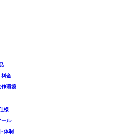
品
・料金
動作環境
仕様
ツール
ト体制