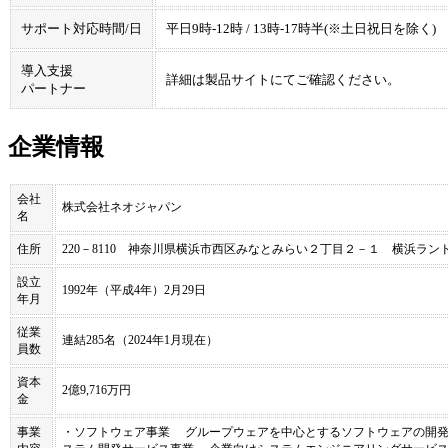
サポート対応時間/日
平日9時-12時 / 13時-17時半(※土日祝日を除く)
導入支援
詳細は製品サイトにてご確認ください。
パートナー
企業情報
会社
株式会社ネオジャパン
名
住所
220－8110 神奈川県横浜市西区みなとみらい２丁目２－１ 横浜ラン
設立
1992年（平成4年）2月29日
年月
従業
連結285名（2024年1月現在）
員数
資本
2億9,716万円
金
事業
・ソフトウェア事業 グループウェアを中心とするソフトウェアの開発