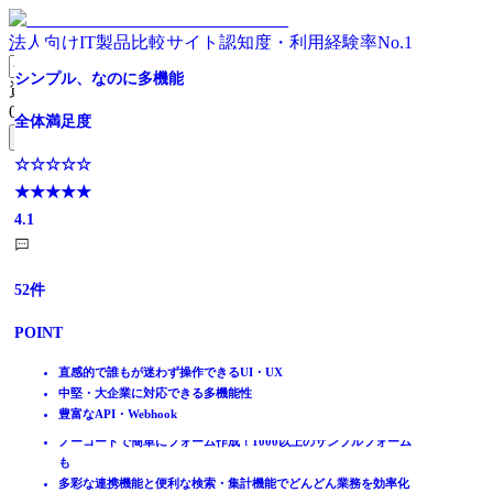
法人向けIT製品比較サイト
認知度・利用経験率No.1
申請の電子化により、ペーパーレスと迅速な承認を実現
申請・決裁の電子化も簡単 中小企業向けグループウェア
モバイル対応でいつでもどこでも経費精算
小規模から大規模まで使いやすい 電子稟議システム
導入後メンテの工数ゼロ！シンプルで圧倒的安値
複雑な承認フローも組織設定も、マウス操作でかんたん実
継続率99.86％。使いやすくて定着するクラウド型ワーク
シンプル、なのに多機能
資料請求リスト
現！
フロー
0
件
全体満足度
全体満足度
全体満足度
全体満足度
全体満足度
全体満足度
無料資料請求フォームへ
全体満足度
全体満足度
☆☆☆☆☆
☆☆☆☆☆
☆☆☆☆☆
☆☆☆☆☆
☆☆☆☆☆
☆☆☆☆☆
ホーム
★★★★★
★★★★★
★★★★★
★★★★★
★★★★★
☆☆☆☆☆
☆☆☆☆☆
★★★★★
製品を探す
3.9
4.0
4.2
4.0
4.0
★★★★★
★★★★★
4.1
ランキングから探す
3.6
3.8
記事を読む
はじめての方へ
1618
955
305
177
172
52
件
件
件
件
件
件
掲載について
ITトレンドへの掲載
100
92
件
件
POINT
POINT
POINT
POINT
POINT
POINT
イベントでリード獲得
POINT
POINT
動画で学ぶ
申請の差し戻し・回覧・路線検索など必要な機能を完備
「ワークフロー」をはじめ、誰でもかんたんに使える機能が満載
手入力ミスを省けるオートメーション機能＆ペーパーレス運用
マニュアル不要で、直感的に利用可能
社内のあらゆる申請に対応！スマホからも申請・承認可能！
直感的で誰もが迷わず操作できるUI・UX
ITリテラシーを問わず使える申請、承認画面
パソコン、タブレット、スマートフォンなど様々なデバイスに対
交通費・出張旅費の申請処理から会計ソフトへの仕訳連携まで対
ノーコード・AI支援で申請書を簡単作成
クラウドサインと連携！社内・社外とのやり取りもペーパーレス
中堅・大企業に対応できる多機能性
複雑な承認フローにも対応し、部門～全社・グループ 利用も可能
国内シェアNo.1！直感的操作で使いやすく稟議も運用できる機能
IT製品比較TOP
APIを利用した他機能、他製品との連携が可能
応
応
メールやSlack通知で外出先からも迅速承認
化
豊富なAPI・Webhook
他システムとの連携・データ活用ができる汎用ワークフロー基盤
性
ビジネスプロセス
ユーザーのニーズに合わせて進化しつづけ、累計導入80,000社突
購買申請・住所変更・出張申請など柔軟な電子ワークフロー機能
中小から大企業、自治体に至るまで幅広い導入実績多数あり！
AI活用で、申請・承認プロセスやアドオン開発をサポート
ノーコードで簡単にフォーム作成！1000以上のサンプルフォーム
ワークフローシステム
破
も
desknet's NEO
多彩な連携機能と便利な検索・集計機能でどんどん業務を効率化