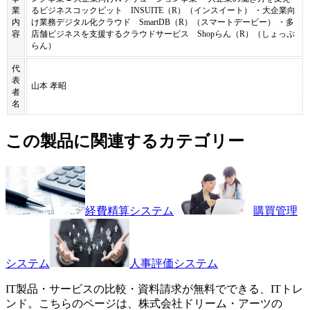
業
るビジネスコックピット INSUITE（R）（インスイート） ・大企業向
内
け業務デジタル化クラウド SmartDB（R）（スマートデービー） ・多
容
店舗ビジネスを支援するクラウドサービス Shopらん（R）（しょっぷ
らん）
代
表
山本 孝昭
者
名
この製品に関連するカテゴリー
経費精算システム
購買管理
システム
人事評価システム
IT製品・サービスの比較・資料請求が無料でできる、ITトレ
ンド。こちらのページは、
株式会社ドリーム・アーツ
の