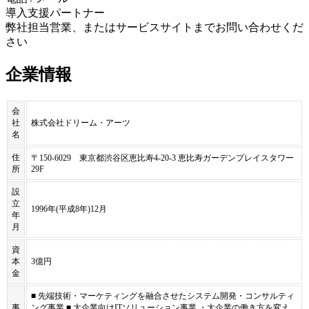
導入支援パートナー
弊社担当営業、またはサービスサイトまでお問い合わせくだ
さい
企業情報
会
社
株式会社ドリーム・アーツ
名
住
〒150-6029 東京都渋谷区恵比寿4-20-3 恵比寿ガーデンプレイスタワー
所
29F
設
立
1996年(平成8年)12月
年
月
資
本
3億円
金
■ 先端技術・マーケティングを融合させたシステム開発・コンサルティ
事
ング事業 ■ 大企業向けITソリューション事業 ・大企業の働き方を変え