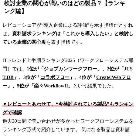
検討企業の関心が高いのはどの製品？【ランキ
ング編】
レビューシェアが“導入企業による評価”を示す指標だとすれ
ば、
資料請求ランキングは「これから導入したい」と検討し
ている企業の関心度
を表す指標です。
ITトレンド上半期ランキング2025（ワークフローシステム部
門）では、
1位が「
ジョブカンワークフロー
」、2位が「
JUS
T.DB
」、3位が「
コラボフロー
」、4位が「
Create!Webフロ
ー
」、5位が「
楽々WorkflowII
」
という結果でした。
▼レビューとあわせて、“今検討されている製品”もランキン
グで確認
過去30日間で問い合わせが多かったワークフローシステムを
ランキング形式で紹介しています。 気になる製品は資料請