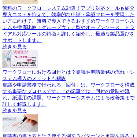
無料のワークフローシステム24選！アプリ対応ツールも紹介
導入コストを抑えて、効率的な申請・承認フローを実現した
い方に向けて、無料で導入できるおすすめワークフローシス
テムを徹底比較！グループウェア型やオープンソース、トラ
イアル対応ツールの特徴も詳しく紹介し、最適な製品選びを
サポートします。
続きを見る
ワークフローにおける回付とは？稟議や申請業務の流れ・シ
ステム導入のメリットも解説
稟議や申請業務で行われる「回付」は、ワークフローを構成
する重要なプロセスです。この記事では、回付の意味や流
れ、紙運用の課題、ワークフローシステムによる改善策まで
詳しく解説します。
続きを見る
稟議書の書き方とは？使える例文３パターンと承認を得るコ