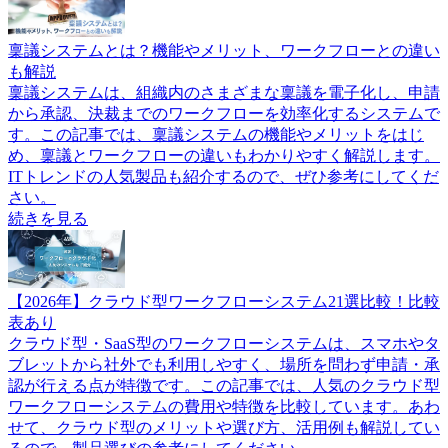
稟議システムとは？機能やメリット、ワークフローとの違い
も解説
稟議システムは、組織内のさまざまな稟議を電子化し、申請
から承認、決裁までのワークフローを効率化するシステムで
す。この記事では、稟議システムの機能やメリットをはじ
め、稟議とワークフローの違いもわかりやすく解説します。
ITトレンドの人気製品も紹介するので、ぜひ参考にしてくだ
さい。
続きを見る
【2026年】クラウド型ワークフローシステム21選比較！比較
表あり
クラウド型・SaaS型のワークフローシステムは、スマホやタ
ブレットから社外でも利用しやすく、場所を問わず申請・承
認が行える点が特徴です。この記事では、人気のクラウド型
ワークフローシステムの費用や特徴を比較しています。あわ
せて、クラウド型のメリットや選び方、活用例も解説してい