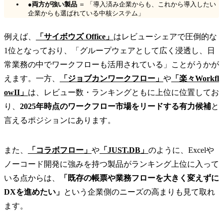
●
両方が強い製品
＝ 「導入済み企業からも、これから導入したい
企業からも選ばれている中核システム」
例えば、
「サイボウズ Office」
はレビューシェアで圧倒的な
1位となっており、「グループウェアとして広く浸透し、日
常業務の中でワークフローも活用されている」ことがうかが
えます。一方、
「ジョブカンワークフロー」
や
「楽々Workfl
owII」
は、レビュー数・ランキングともに上位に位置してお
り、
2025年時点のワークフロー市場をリードする有力候補
と
言えるポジションにあります。
また、
「コラボフロー」
や
「JUST.DB」
のように、Excelや
ノーコード開発に強みを持つ製品がランキング上位に入って
いる点からは、
「既存の帳票や業務フローを大きく変えずに
DXを進めたい」
という企業側のニーズの高まりも見て取れ
ます。