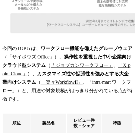
今回のTOP５は、
ワークフロー機能を備えたグループウェア
（
「サイボウズ Office」
）、
操作性を重視した中小企業向け
クラウド型システム
（
「ジョブカンワークフロー」
、
「X-p
oint Cloud」
）、
カスタマイズ性や拡張性を強みとする大企
業向けシステム
（
「楽々WorkflowII」
、「intra-mart ワークフ
ロー」）と、用途や対象規模がはっきり分かれている点が特
徴です。
レビュー件
順位
製品名
特徴
数・シェア