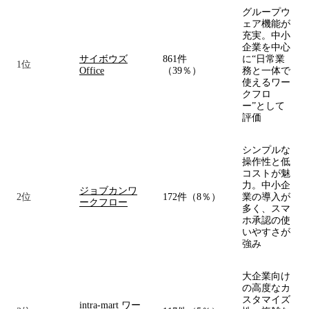
グループウ
ェア機能が
充実。中小
企業を中心
サイボウズ
861件
に“日常業
1位
Office
（39％）
務と一体で
使えるワー
クフロ
ー”として
評価
シンプルな
操作性と低
コストが魅
力。中小企
ジョブカンワ
2位
172件（8％）
業の導入が
ークフロー
多く、スマ
ホ承認の使
いやすさが
強み
大企業向け
の高度なカ
スタマイズ
intra-mart ワー