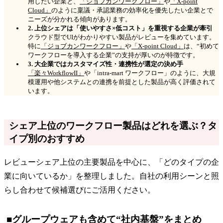
用したい企業と、
「ジョブカンワークフロー」
や
「X-point
Cloud」
のように稟議・承認業務の効率化を優先したい企業とで
ニーズが分かれる傾向があります。
2. 上位シェアは「使いやすさ×低コスト」を重視する企業が牽引
クラウド型でUIがわかりやすい製品がレビューを集めています。
特に
「ジョブカンワークフロー」
や
「X-point Cloud」
は、“初めて
ワークフローを導入する企業”の支持が厚いのが特徴です。
3. 大企業ではカスタマイズ性・連携性が選定の決め手
「楽々WorkflowII」
や「intra-mart ワークフロー」のように、大規
模運用や他システムとの連携を前提とした製品が高く評価されて
います。
シェア上位のワークフロー製品はどれを選ぶ？タ
イプ別のおすすめ
レビューシェア上位の主要製品を中心に、「どのタイプの企
業に向いているか」を整理しました。自社の利用シーンと照
らし合わせて候補選びにご活用ください。
■グループウェアも含めて“社内基盤”をまとめ