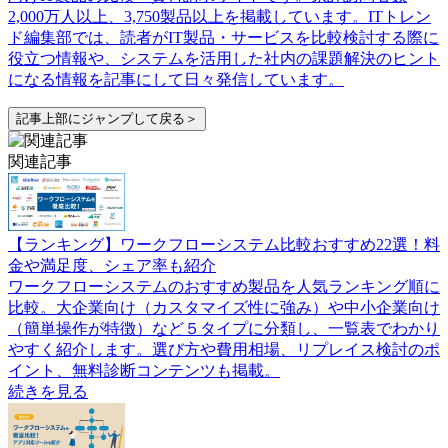
2,000万人以上、3,750製品以上を掲載しています。ITトレン
ド編集部では、読者がIT製品・サービスを比較検討する際に
役立つ情報や、システムを活用した社内の課題解決のヒント
になる情報を記事にして日々発信しています。
記事上部にジャンプして戻る＞
関連記事
【ランキング】ワークフローシステム比較おすすめ22選！料
金や満足度、シェア率も紹介
ワークフローシステムのおすすめ製品を人気ランキング順に
比較。大企業向け（カスタマイズ性に強み）や中小企業向け
（簡単操作が特徴）など５タイプに分類し、一覧表でわかり
やすく紹介します。選び方や費用相場、リプレイス検討のポ
イント、無料診断コンテンツも掲載。
続きを見る