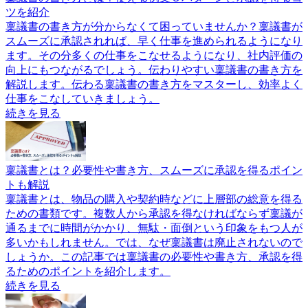
ツを紹介
稟議書の書き方が分からなくて困っていませんか？稟議書が
スムーズに承認されれば、早く仕事を進められるようになり
ます。その分多くの仕事をこなせるようになり、社内評価の
向上にもつながるでしょう。伝わりやすい稟議書の書き方を
解説します。伝わる稟議書の書き方をマスターし、効率よく
仕事をこなしていきましょう。
続きを見る
稟議書とは？必要性や書き方、スムーズに承認を得るポイン
トも解説
稟議書とは、物品の購入や契約時などに上層部の総意を得る
ための書類です。複数人から承認を得なければならず稟議が
通るまでに時間がかかり、無駄・面倒という印象をもつ人が
多いかもしれません。では、なぜ稟議書は廃止されないので
しょうか。この記事では稟議書の必要性や書き方、承認を得
るためのポイントを紹介します。
続きを見る