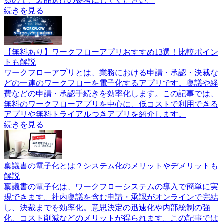
るので、製品選びの参考にしてください。
続きを見る
【無料あり】ワークフローアプリおすすめ13選！比較ポイン
トも解説
ワークフローアプリとは、業務における申請・承認・決裁な
どの一連のワークフローを電子化するアプリです。稟議や経
費などの申請・承認手続きを効率化します。この記事では、
無料のワークフローアプリを中心に、低コストで利用できる
アプリや無料トライアルつきアプリを紹介します。
続きを見る
稟議書の電子化とは？システム化のメリットやデメリットも
解説
稟議書の電子化は、ワークフローシステムの導入で簡単に実
現できます。社内稟議を含む申請・承認がオンラインで完結
し、決裁までを効率化。意思決定の迅速化や内部統制の強
化、コスト削減などのメリットが得られます。この記事では