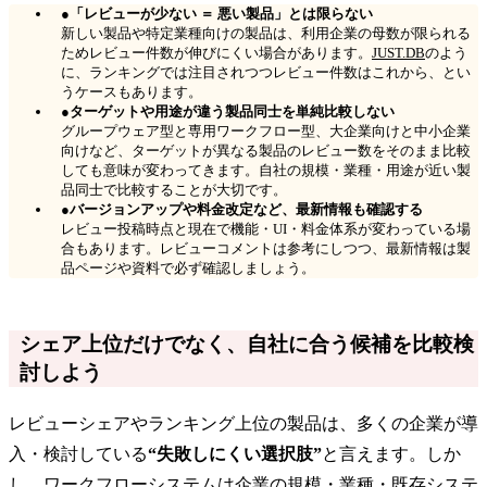
●「レビューが少ない ＝ 悪い製品」とは限らない
新しい製品や特定業種向けの製品は、利用企業の母数が限られる
ためレビュー件数が伸びにくい場合があります。
JUST.DB
のよう
に、ランキングでは注目されつつレビュー件数はこれから、とい
うケースもあります。
●ターゲットや用途が違う製品同士を単純比較しない
グループウェア型と専用ワークフロー型、大企業向けと中小企業
向けなど、ターゲットが異なる製品のレビュー数をそのまま比較
しても意味が変わってきます。自社の規模・業種・用途が近い製
品同士で比較することが大切です。
●バージョンアップや料金改定など、最新情報も確認する
レビュー投稿時点と現在で機能・UI・料金体系が変わっている場
合もあります。レビューコメントは参考にしつつ、最新情報は製
品ページや資料で必ず確認しましょう。
シェア上位だけでなく、自社に合う候補を比較検
討しよう
レビューシェアやランキング上位の製品は、多くの企業が導
入・検討している
“失敗しにくい選択肢”
と言えます。しか
し、ワークフローシステムは企業の規模・業種・既存システ