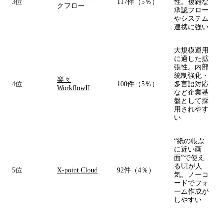
3位
117件（5％）
性。複雑な
クフロー
承認フロー
やシステム
連携に強い
大規模運用
に適した拡
張性。内部
統制強化・
楽々
4位
100件（5％）
多言語対応
WorkflowII
など企業基
盤として採
用されやす
い
“紙の帳票
に近い画
面”で使え
るUIが人
5位
X-point Cloud
92件（4％）
気。ノーコ
ードでフォ
ーム作成が
しやすい