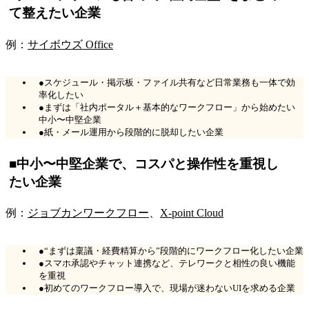
て整えたい企業
例：
サイボウズ Office
●スケジュール・掲示板・ファイル共有など日常業務も一体で効
率化したい
●まずは「社内ポータル＋基本的なワークフロー」から始めたい
中小〜中堅企業
●紙・メール運用から段階的に脱却したい企業
■中小〜中堅企業で、コスパと操作性を重視し
たい企業
例：
ジョブカンワークフロー
、
X-point Cloud
●“まずは稟議・経費精算から”段階的にワークフロー化したい企業
●スマホ承認やチャット連携など、テレワークと相性の良い機能
を重視
●初めてのワークフロー導入で、現場が迷わないUIを求める企業