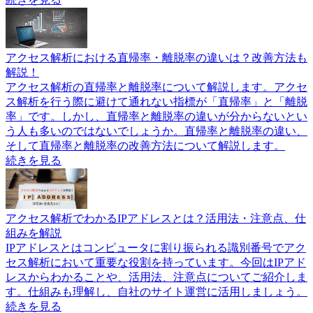
アクセス解析における直帰率・離脱率の違いは？改善方法も
解説！
アクセス解析の直帰率と離脱率について解説します。アクセ
ス解析を行う際に避けて通れない指標が「直帰率」と「離脱
率」です。しかし、直帰率と離脱率の違いが分からないとい
う人も多いのではないでしょうか。直帰率と離脱率の違い、
そして直帰率と離脱率の改善方法について解説します。
続きを見る
アクセス解析でわかるIPアドレスとは？活用法・注意点、仕
組みを解説
IPアドレスとはコンピュータに割り振られる識別番号でアク
セス解析において重要な役割を持っています。今回はIPアド
レスからわかることや、活用法、注意点についてご紹介しま
す。仕組みも理解し、自社のサイト運営に活用しましょう。
続きを見る