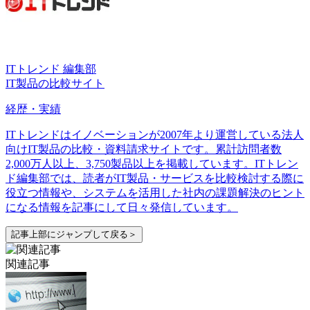
ITトレンド 編集部
IT製品の比較サイト
経歴・実績
ITトレンドはイノベーションが2007年より運営している法人
向けIT製品の比較・資料請求サイトです。累計訪問者数
2,000万人以上、3,750製品以上を掲載しています。ITトレン
ド編集部では、読者がIT製品・サービスを比較検討する際に
役立つ情報や、システムを活用した社内の課題解決のヒント
になる情報を記事にして日々発信しています。
記事上部にジャンプして戻る＞
関連記事