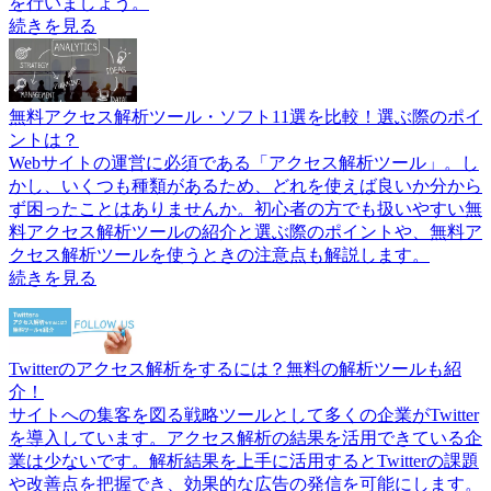
を行いましょう。
続きを見る
無料アクセス解析ツール・ソフト11選を比較！選ぶ際のポイ
ントは？
Webサイトの運営に必須である「アクセス解析ツール」。し
かし、いくつも種類があるため、どれを使えば良いか分から
ず困ったことはありませんか。初心者の方でも扱いやすい無
料アクセス解析ツールの紹介と選ぶ際のポイントや、無料ア
クセス解析ツールを使うときの注意点も解説します。
続きを見る
Twitterのアクセス解析をするには？無料の解析ツールも紹
介！
サイトへの集客を図る戦略ツールとして多くの企業がTwitter
を導入しています。アクセス解析の結果を活用できている企
業は少ないです。解析結果を上手に活用するとTwitterの課題
や改善点を把握でき、効果的な広告の発信を可能にします。