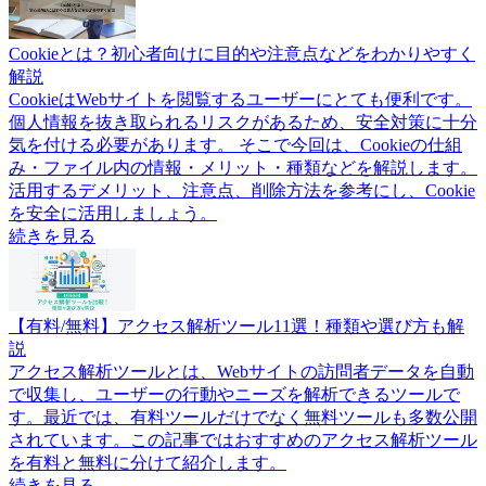
Cookieとは？初心者向けに目的や注意点などをわかりやすく
解説
CookieはWebサイトを閲覧するユーザーにとても便利です。
個人情報を抜き取られるリスクがあるため、安全対策に十分
気を付ける必要があります。 そこで今回は、Cookieの仕組
み・ファイル内の情報・メリット・種類などを解説します。
活用するデメリット、注意点、削除方法を参考にし、Cookie
を安全に活用しましょう。
続きを見る
【有料/無料】アクセス解析ツール11選！種類や選び方も解
説
アクセス解析ツールとは、Webサイトの訪問者データを自動
で収集し、ユーザーの行動やニーズを解析できるツールで
す。最近では、有料ツールだけでなく無料ツールも多数公開
されています。この記事ではおすすめのアクセス解析ツール
を有料と無料に分けて紹介します。
続きを見る