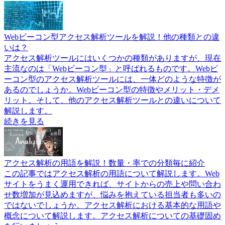
Webビーコン型アクセス解析ツールを解説！他の種類との違
いは？
アクセス解析ツールにはいくつかの種類がありますが、現在
主流なのは「Webビーコン型」と呼ばれるものです。Webビ
ーコン型のアクセス解析ツールには、一体どのような特徴が
あるのでしょうか。Webビーコン型の特徴やメリット・デメ
リット。そして、他のアクセス解析ツールとの違いについて
解説します。
続きを見る
アクセス解析の用語を解説！数量・率での分類毎に紹介
この記事ではアクセス解析の用語について解説します。Web
サイトをうまく運用できれば、サイトからの売上や問い合わ
せ数増加が見込めますが、悩みを抱えている担当者も多いの
ではないでしょうか。アクセス解析における基本的な用語や
概念について解説します。アクセス解析についての基礎固め