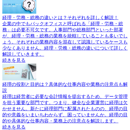
経理・労務・総務の違いとは？それぞれを詳しく解説！
企業の中でもバックオフィスと呼ばれる「経理・労務・総
務」は必要不可欠です。人事部門や総務部門といった部署
が、経理・労務・総務の業務を統轄していることも多いでし
ょう。それぞれの業務内容を混在して認識しているケースも
少なくありません。経理・労務・総務の違いについて詳しく
解説していきます。
続きを見る
経理の役割と目的は？具体的な仕事内容や業務の注意点も解
説
経理は経営者に必要な会計情報を提出するため、データ管理
を担う重要な部門です。つまり、健全な企業運営に経理は欠
かせません。新たに経理部門に配属されたものの、経理の目
的や意義をいまいちわからず、困っていませんか。経理の目
的や具体的な仕事内容・業務上の注意点を解説します。
続きを見る