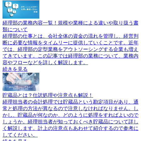
経理部の業務内容一覧！規模や業種による違いや取り扱う書
類について
経理部の仕事とは、会社全体の資金の流れを管理し、経営判
断に必要な情報をタイムリーに提供していくことです。近年
では、経理部の定型業務をアウトソーシングする企業も増え
てきています。この記事では経理部の業務について、業務内
容やフローなどを詳しく解説します。
続きを見る
貯蔵品とは？仕訳処理や注意点も解説！
経理担当者の会計処理では貯蔵品という勘定項目があり、通
常と処理の方法が異なるので注意しなければなりません。し
かし、貯蔵品が何なのか、どのように処理をすればよいので
しょうか。経理担当者が知っておくべき貯蔵品について詳し
く解説します。計上の注意点もあわせて紹介するので参考に
してください。