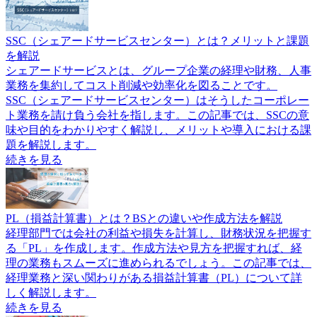
SSC（シェアードサービスセンター）とは？メリットと課題
を解説
シェアードサービスとは、グループ企業の経理や財務、人事
業務を集約してコスト削減や効率化を図ることです。
SSC（シェアードサービスセンター）はそうしたコーポレー
ト業務を請け負う会社を指します。この記事では、SSCの意
味や目的をわかりやすく解説し、メリットや導入における課
題を解説します。
続きを見る
PL（損益計算書）とは？BSとの違いや作成方法を解説
経理部門では会社の利益や損失を計算し、財務状況を把握す
る「PL」を作成します。作成方法や見方を把握すれば、経
理の業務もスムーズに進められるでしょう。この記事では、
経理業務と深い関わりがある損益計算書（PL）について詳
しく解説します。
続きを見る