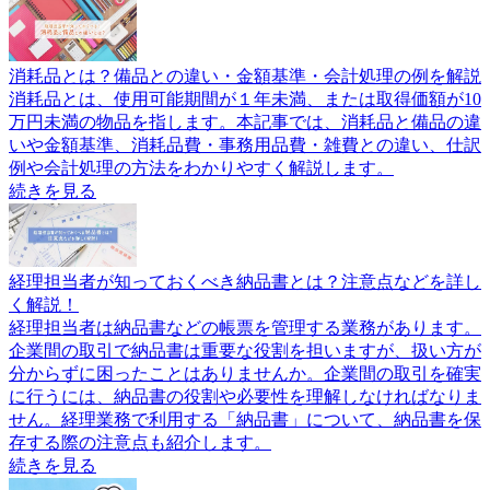
消耗品とは？備品との違い・金額基準・会計処理の例を解説
消耗品とは、使用可能期間が１年未満、または取得価額が10
万円未満の物品を指します。本記事では、消耗品と備品の違
いや金額基準、消耗品費・事務用品費・雑費との違い、仕訳
例や会計処理の方法をわかりやすく解説します。
続きを見る
経理担当者が知っておくべき納品書とは？注意点などを詳し
く解説！
経理担当者は納品書などの帳票を管理する業務があります。
企業間の取引で納品書は重要な役割を担いますが、扱い方が
分からずに困ったことはありませんか。企業間の取引を確実
に行うには、納品書の役割や必要性を理解しなければなりま
せん。経理業務で利用する「納品書」について、納品書を保
存する際の注意点も紹介します。
続きを見る