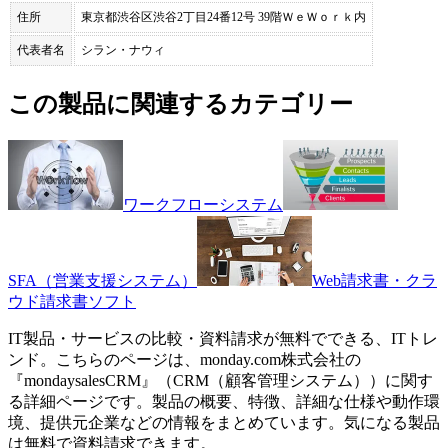
住所
東京都渋谷区渋谷2丁目24番12号 39階ＷｅＷｏｒｋ内
代表者名
シラン・ナウィ
この製品に関連するカテゴリー
ワークフローシステム
SFA（営業支援システム）
Web請求書・クラ
ウド請求書ソフト
IT製品・サービスの比較・資料請求が無料でできる、ITトレ
ンド。こちらのページは、
monday.com株式会社
の
『
mondaysalesCRM
』（
CRM（顧客管理システム）
）に関す
る詳細ページです。製品の概要、特徴、詳細な仕様や動作環
境、提供元企業などの情報をまとめています。気になる製品
は無料で資料請求できます。