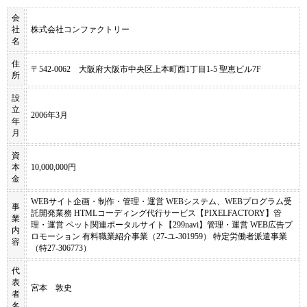
会
社
株式会社コンファクトリー
名
住
〒542-0062 大阪府大阪市中央区上本町西1丁目1-5 聖恵ビル7F
所
設
立
2006年3月
年
月
資
本
10,000,000円
金
WEBサイト企画・制作・管理・運営 WEBシステム、WEBプログラム受
事
託開発業務 HTMLコーディング代行サービス【PIXELFACTORY】管
業
理・運営 ペット関連ポータルサイト【299navi】管理・運営 WEB広告プ
内
ロモーション 有料職業紹介事業（27-ユ-301959） 特定労働者派遣事業
容
（特27-306773）
代
表
宮本 敦史
者
名