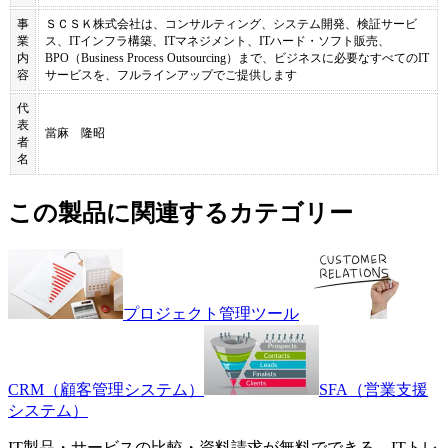
事
ＳＣＳＫ株式会社は、コンサルティング、システム開発、検証サービ
業
ス、ITインフラ構築、ITマネジメント、ITハード・ソフト販売、
内
BPO（Business Process Outsourcing）まで、ビジネスに必要なすべてのIT
容
サービスを、フルラインアップでご提供します
代
表
當麻 隆昭
者
名
この製品に関連するカテゴリー
プロジェクト管理ツール
CRM（顧客管理システム）
SFA（営業支援
システム）
IT製品・サービスの比較・資料請求が無料でできる、ITトレ