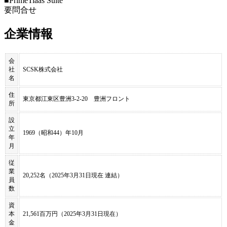
■PrimeTiaas Suite
要問合せ
企業情報
会
社
SCSK株式会社
名
住
東京都江東区豊洲3-2-20 豊洲フロント
所
設
立
1969（昭和44）年10月
年
月
従
業
20,252名（2025年3月31日現在 連結）
員
数
資
本
21,561百万円（2025年3月31日現在）
金