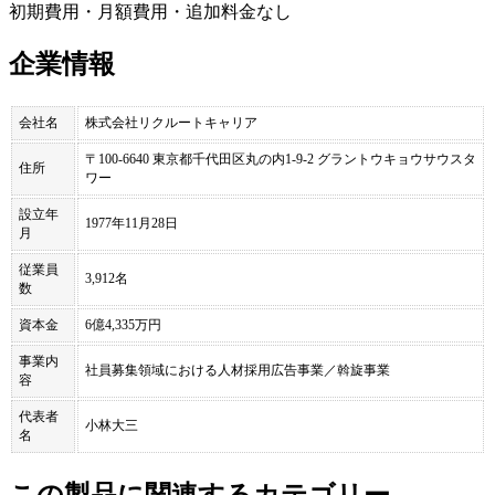
初期費用・月額費用・追加料金なし
企業情報
会社名
株式会社リクルートキャリア
〒100-6640 東京都千代田区丸の内1-9-2 グラントウキョウサウスタ
住所
ワー
設立年
1977年11月28日
月
従業員
3,912名
数
資本金
6億4,335万円
事業内
社員募集領域における人材採用広告事業／斡旋事業
容
代表者
小林大三
名
この製品に関連するカテゴリー