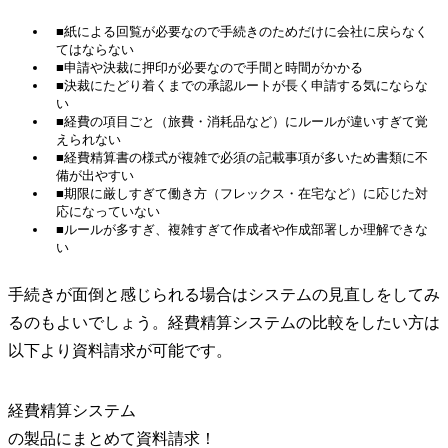
■紙による回覧が必要なので手続きのためだけに会社に戻らなく
てはならない
■申請や決裁に押印が必要なので手間と時間がかかる
■決裁にたどり着くまでの承認ルートが長く申請する気にならな
い
■経費の項目ごと（旅費・消耗品など）にルールが違いすぎて覚
えられない
■経費精算書の様式が複雑で必須の記載事項が多いため書類に不
備が出やすい
■期限に厳しすぎて働き方（フレックス・在宅など）に応じた対
応になっていない
■ルールが多すぎ、複雑すぎて作成者や作成部署しか理解できな
い
手続きが面倒と感じられる場合はシステムの見直しをしてみ
るのもよいでしょう。経費精算システムの比較をしたい方は
以下より資料請求が可能です。
経費精算システム
の
製品
にまとめて資料請求！