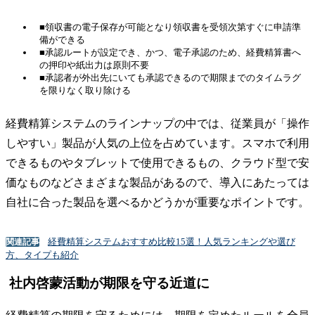
■領収書の電子保存が可能となり領収書を受領次第すぐに申請準
備ができる
■承認ルートが設定でき、かつ、電子承認のため、経費精算書へ
の押印や紙出力は原則不要
■承認者が外出先にいても承認できるので期限までのタイムラグ
を限りなく取り除ける
経費精算システムのラインナップの中では、従業員が「操作
しやすい」製品が人気の上位を占めています。スマホで利用
できるものやタブレットで使用できるもの、クラウド型で安
価なものなどさまざまな製品があるので、導入にあたっては
自社に合った製品を選べるかどうかが重要なポイントです。
経費精算システムおすすめ比較15選！人気ランキングや選び
関連記事
方、タイプも紹介
社内啓蒙活動が期限を守る近道に