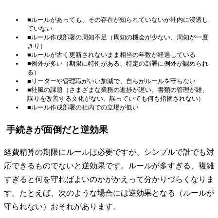
■ルールがあっても、その存在が知られていないか社内に浸透し
ていない
■ルール作成部署の周知不足（周知の機会が少ない、周知が一度
きり）
■ルールが古く更新されないまま相当の年数が経過している
■例外が多い（期限に特例がある、特定の部署に例外が認められ
る）
■リーダーや管理職がいい加減で、自らがルールを守らない
■社風の課題（さまざまな業務の進捗が遅い、書類の管理が雑、
誤りを改善する文化がない、誤っていても何も指摘されない）
■ルール作成部署の社内での立場が低い
手続きが面倒だと逆効果
経費精算の期限にルールは必要ですが、シンプルで誰でも対
応できるものでないと逆効果です。ルールが多すぎる、複雑
すぎると何を守ればよいのかがかえって分かりづらくなりま
す。たとえば、次のような場合には逆効果となる（ルールが
守られない）おそれがあります。