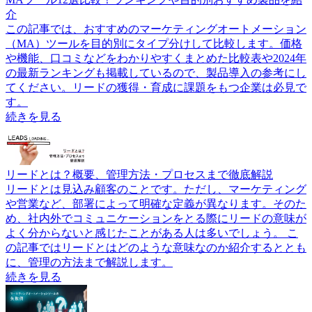
介
この記事では、おすすめのマーケティングオートメーション
（MA）ツールを目的別にタイプ分けして比較します。価格
や機能、口コミなどをわかりやすくまとめた比較表や2024年
の最新ランキングも掲載しているので、製品導入の参考にし
てください。リードの獲得・育成に課題をもつ企業は必見で
す。
続きを見る
リードとは？概要、管理方法・プロセスまで徹底解説
リードとは見込み顧客のことです。ただし、マーケティング
や営業など、部署によって明確な定義が異なります。そのた
め、社内外でコミュニケーションをとる際にリードの意味が
よく分からないと感じたことがある人は多いでしょう。 こ
の記事ではリードとはどのような意味なのか紹介するととも
に、管理の方法まで解説します。
続きを見る