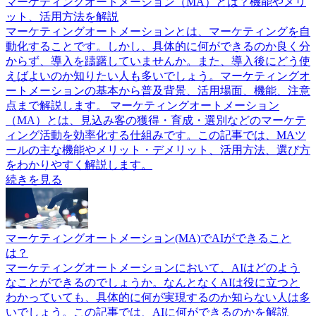
マーケティングオートメーション（MA）とは？機能やメリ
ット、活用方法を解説
マーケティングオートメーションとは、マーケティングを自
動化することです。しかし、具体的に何ができるのか良く分
からず、導入を躊躇していませんか。また、導入後にどう使
えばよいのか知りたい人も多いでしょう。マーケティングオ
ートメーションの基本から普及背景、活用場面、機能、注意
点まで解説します。 マーケティングオートメーション
（MA）とは、見込み客の獲得・育成・選別などのマーケテ
ィング活動を効率化する仕組みです。この記事では、MAツ
ールの主な機能やメリット・デメリット、活用方法、選び方
をわかりやすく解説します。
続きを見る
マーケティングオートメーション(MA)でAIができること
は？
マーケティングオートメーションにおいて、AIはどのよう
なことができるのでしょうか。なんとなくAIは役に立つと
わかっていても、具体的に何が実現するのか知らない人は多
いでしょう。この記事では、AIに何ができるのかを解説