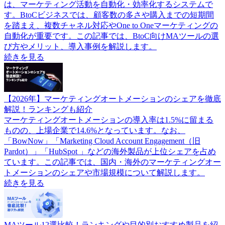
は、マーケティング活動を自動化・効率化するシステムで
す。BtoCビジネスでは、顧客数の多さや購入までの短期間
を踏まえ、複数チャネル対応やOne to Oneマーケティングの
自動化が重要です。この記事では、BtoC向けMAツールの選
び方やメリット、導入事例を解説します。
続きを見る
【2026年】マーケティングオートメーションのシェアを徹底
解説！ランキングも紹介
マーケティングオートメーションの導入率は1.5%に留まる
ものの、上場企業で14.6%となっています。なお、
「BowNow」「Marketing Cloud Account Engagement（旧
Pardot）」「HubSpot 」などの海外製品が上位シェアを占め
ています。この記事では、国内・海外のマーケティングオー
トメーションのシェアや市場規模について解説します。
続きを見る
MAツール12選比較！ランキングや目的別おすすめ製品を紹