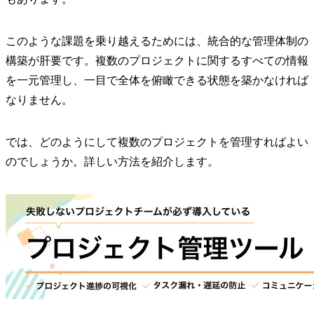
このような課題を乗り越えるためには、統合的な管理体制の
構築が肝要です。複数のプロジェクトに関するすべての情報
を一元管理し、一目で全体を俯瞰できる状態を築かなければ
なりません。
では、どのようにして複数のプロジェクトを管理すればよい
のでしょうか。詳しい方法を紹介します。