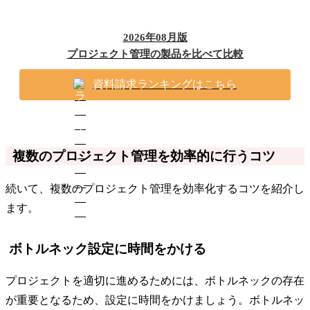
2026年08月版
プロジェクト管理の製品を比べて比較
資料請求ランキングはこちら
複数のプロジェクト管理を効率的に行うコツ
続いて、複数のプロジェクト管理を効率化するコツを紹介し
ます。
ボトルネック設定に時間をかける
プロジェクトを適切に進めるためには、ボトルネックの存在
が重要となるため、設定に時間をかけましょう。ボトルネッ