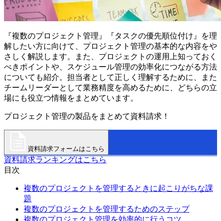
『複数のプロジェクト管理』『タスクの優先順位付け』を理
解したい方に向けて、プロジェクト管理の基本的な内容をや
さしく解説します。また、プロジェクトの運用上知っておく
べきポイントや、スケジュール管理の効率化につながる方法
についても紹介。担当者として正しく理解するために、また
チームリーダーとして業務精度を高めるために、どちらの立
場にも役立つ情報をまとめています。
プロジェクト管理の製品をまとめて資料請求！
資料請求フォームはこちら
資料請求ランキングはこちら
目次
複数のプロジェクトを管理するときに起こりがちな課
題
複数のプロジェクトを管理するためのステップ
複数のプロジェクト管理を効率的に行うコツ