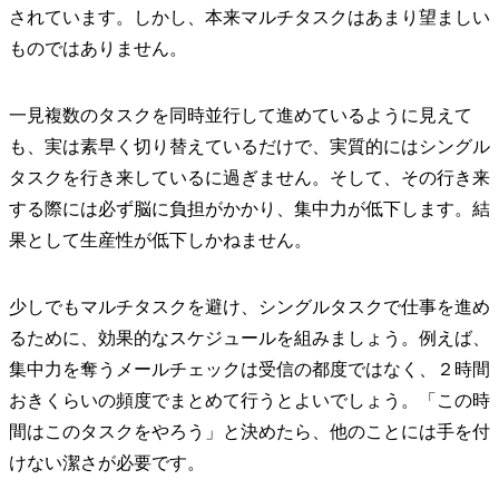
されています。しかし、本来マルチタスクはあまり望ましい
ものではありません。
一見複数のタスクを同時並行して進めているように見えて
も、実は素早く切り替えているだけで、実質的にはシングル
タスクを行き来しているに過ぎません。そして、その行き来
する際には必ず脳に負担がかかり、集中力が低下します。結
果として生産性が低下しかねません。
少しでもマルチタスクを避け、シングルタスクで仕事を進め
るために、効果的なスケジュールを組みましょう。例えば、
集中力を奪うメールチェックは受信の都度ではなく、２時間
おきくらいの頻度でまとめて行うとよいでしょう。「この時
間はこのタスクをやろう」と決めたら、他のことには手を付
けない潔さが必要です。