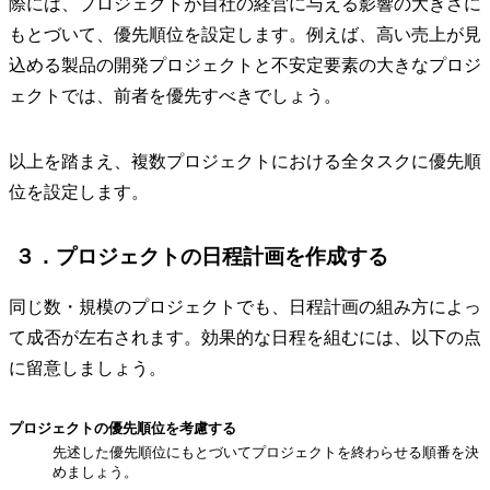
際には、プロジェクトが自社の経営に与える影響の大きさに
もとづいて、優先順位を設定します。例えば、高い売上が見
込める製品の開発プロジェクトと不安定要素の大きなプロジ
ェクトでは、前者を優先すべきでしょう。
以上を踏まえ、複数プロジェクトにおける全タスクに優先順
位を設定します。
３．プロジェクトの日程計画を作成する
同じ数・規模のプロジェクトでも、日程計画の組み方によっ
て成否が左右されます。効果的な日程を組むには、以下の点
に留意しましょう。
プロジェクトの優先順位を考慮する
先述した優先順位にもとづいてプロジェクトを終わらせる順番を決
めましょう。