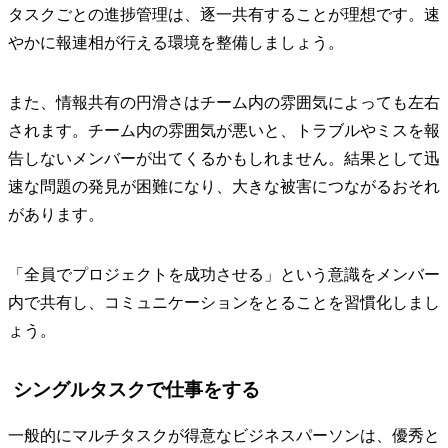
タスクごとの進捗管理は、逐一共有することが理想です。速
やかに報連相が行える環境を整備しましょう。
また、情報共有の円滑さはチーム内の雰囲気によっても左右
されます。チーム内の雰囲気が悪いと、トラブルやミスを報
告しないメンバーが出てくるかもしれません。結果として迅
速な問題の発見が困難になり、大きな被害につながるおそれ
があります。
「全員でプロジェクトを成功させる」という意識をメンバー
内で共有し、コミュニケーションをとることを習慣化しまし
ょう。
シングルタスクで仕事をする
一般的にマルチタスクが得意なビジネスパーソンは、優秀と