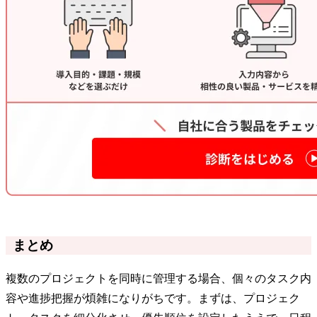
まとめ
複数のプロジェクトを同時に管理する場合、個々のタスク内
容や進捗把握が煩雑になりがちです。まずは、プロジェク