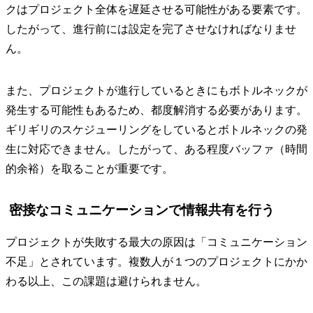
クはプロジェクト全体を遅延させる可能性がある要素です。
したがって、進行前には設定を完了させなければなりませ
ん。
また、プロジェクトが進行しているときにもボトルネックが
発生する可能性もあるため、都度解消する必要があります。
ギリギリのスケジューリングをしているとボトルネックの発
生に対応できません。したがって、ある程度バッファ（時間
的余裕）を取ることが重要です。
密接なコミュニケーションで情報共有を行う
プロジェクトが失敗する最大の原因は「コミュニケーション
不足」とされています。複数人が１つのプロジェクトにかか
わる以上、この課題は避けられません。