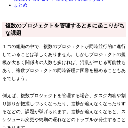
まとめ
複数のプロジェクトを管理するときに起こりがち
な課題
１つの組織の中で、複数のプロジェクトが同時並行的に進行
していることは珍しくありません。しかしプロジェクトの規
模が大きく関係者の人数も多ければ、混乱が生じる可能性も
あり、複数プロジェクトの同時管理に困難を極めることもあ
るでしょう。
例えば、複数プロジェクトを管理する場合、タスク内容や割
り振りが把握しづらくなったり、進捗が追えなくなったりす
るなどの、課題が挙げられます。進捗が追えなくなると、ス
ケジュール変更や納期の遅れなどのトラブルが発生すること
もあります。