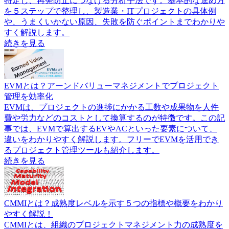
特定し、再発防止につなげる分析手法です。基本的な進め方
を５ステップで整理し、製造業・ITプロジェクトの具体例
や、うまくいかない原因、失敗を防ぐポイントまでわかりや
すく解説します。
続きを見る
EVMとは？アーンドバリューマネジメントでプロジェクト
管理を効率化
EVMは、プロジェクトの進捗にかかる工数や成果物を人件
費や労力などのコストとして換算するのが特徴です。この記
事では、EVMで算出するEVやACといった要素について、
違いをわかりやすく解説します。フリーでEVMを活用でき
るプロジェクト管理ツールも紹介します。
続きを見る
CMMIとは？成熟度レベルを示す５つの指標や概要をわかり
やすく解説！
CMMIとは、組織のプロジェクトマネジメント力の成熟度を