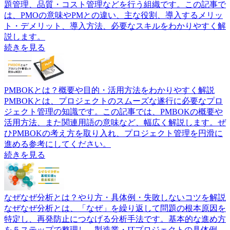
題管理、品質・コスト管理などを行う組織です。この記事で
は、PMOの意味やPMとの違い、主な役割、導入するメリッ
ト・デメリット、導入方法、必要なスキルをわかりやすく解
説します。
続きを見る
PMBOKとは？概要や目的・活用方法をわかりやすく解説
PMBOKとは、プロジェクトのスムーズな遂行に必要なプロ
ジェクト管理の知識です。この記事では、PMBOKの概要や
活用方法、また関連用語の意味など、幅広く解説します。ぜ
ひPMBOKの考え方を取り入れ、プロジェクト管理を円滑に
進める参考にしてください。
続きを見る
なぜなぜ分析とは？やり方・具体例・失敗しないコツを解説
なぜなぜ分析とは、「なぜ」を繰り返して問題の根本原因を
特定し、再発防止につなげる分析手法です。基本的な進め方
を５ステップで整理し、製造業・ITプロジェクトの具体例