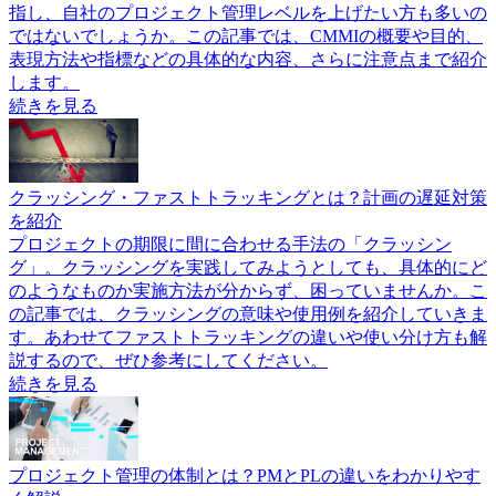
指し、自社のプロジェクト管理レベルを上げたい方も多いの
ではないでしょうか。この記事では、CMMIの概要や目的、
表現方法や指標などの具体的な内容、さらに注意点まで紹介
します。
続きを見る
クラッシング・ファストトラッキングとは？計画の遅延対策
を紹介
プロジェクトの期限に間に合わせる手法の「クラッシン
グ」。クラッシングを実践してみようとしても、具体的にど
のようなものか実施方法が分からず、困っていませんか。こ
の記事では、クラッシングの意味や使用例を紹介していきま
す。あわせてファストトラッキングの違いや使い分け方も解
説するので、ぜひ参考にしてください。
続きを見る
プロジェクト管理の体制とは？PMとPLの違いをわかりやす