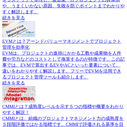
や、うまくいかない原因、失敗を防ぐポイントまでわかりや
すく解説します。
続きを見る
EVMとは？アーンドバリューマネジメントでプロジェクト
管理を効率化
EVMは、プロジェクトの進捗にかかる工数や成果物を人件
費や労力などのコストとして換算するのが特徴です。この記
事では、EVMで算出するEVやACといった要素について、
違いをわかりやすく解説します。フリーでEVMを活用でき
るプロジェクト管理ツールも紹介します。
続きを見る
CMMIとは？成熟度レベルを示す５つの指標や概要をわかり
やすく解説！
CMMIとは、組織のプロジェクトマネジメント力の成熟度を
５段階評価ではかる指標です。CMMIで評価される基準を目