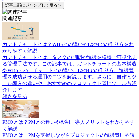
記事上部にジャンプして戻る＞
関連記事
ガントチャートとは？WBSとの違いやExcelでの作り方をわ
かりやすく解説
ガントチャートとは、タスクの期間や進捗を横棒で可視化す
る管理手法です。この記事では、ガントチャートの基本構造
やWBS・バーチャートとの違い、Excelでの作り方、進捗管
理を成功させる運用のコツを解説します。さらに、自作とツ
ール導入の違いや、おすすめのプロジェクト管理ツールも紹
介します。
続きを見る
PMOとは？PMとの違いや役割、導入メリットをわかりやす
く解説
PMOとは、PMを支援しながらプロジェクトの進捗管理や課