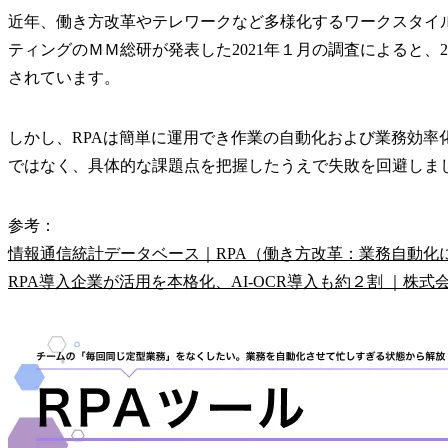
近年、働き方改革やテレワークなど多様化するワークスタイルへの対応や
ティングのＭＭ総研が発表した2021年１月の調査によると、2
されています。
しかし、RPAは簡単に運用でき作業の自動化および業務効率
ではなく、具体的な課題点を把握したうえで失敗を回避しま
参考：
情報通信統計データベース｜RPA（働き方改革：業務自動化
RPA導入企業が活用を本格化、AI-OCR導入も約２割 ｜株式