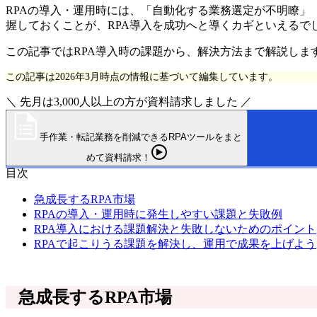
RPAの導入・運用時には、「自動化する業務選定が不明瞭」
握しておくことが、RPA導入を成功へと導くカギといえるで
この記事ではRPA導入時の課題から、解決方法まで解説しま
この記事は2026年3月時点の情報に基づいて編集しています。
＼ 先月は3,000人以上の方が資料請求しました ／
手作業・転記業務を削減できるRPAツールをまと
めて資料請求！
目次
急成長するRPA市場
RPAの導入・運用時に発生しやすい課題と失敗例
RPA導入における課題解決と失敗しないためのポイント
RPAで起こりうる課題を解決し、運用で成果を上げよう
急成長するRPA市場