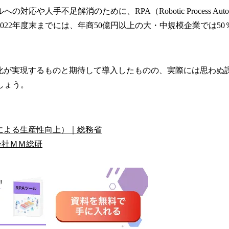
人手不足解消のために、RPA（Robotic Process Aut
022年度末までには、年商50億円以上の大・中規模企業では5
化が実現するものと期待して導入したものの、実際には思わぬ
しょう。
による生産性向上）｜総務省
会社ＭＭ総研