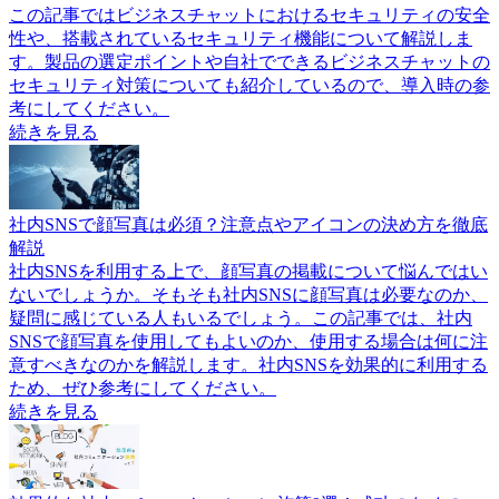
この記事ではビジネスチャットにおけるセキュリティの安全
性や、搭載されているセキュリティ機能について解説しま
す。製品の選定ポイントや自社でできるビジネスチャットの
セキュリティ対策についても紹介しているので、導入時の参
考にしてください。
続きを見る
社内SNSで顔写真は必須？注意点やアイコンの決め方を徹底
解説
社内SNSを利用する上で、顔写真の掲載について悩んではい
ないでしょうか。そもそも社内SNSに顔写真は必要なのか、
疑問に感じている人もいるでしょう。この記事では、社内
SNSで顔写真を使用してもよいのか、使用する場合は何に注
意すべきなのかを解説します。社内SNSを効果的に利用する
ため、ぜひ参考にしてください。
続きを見る