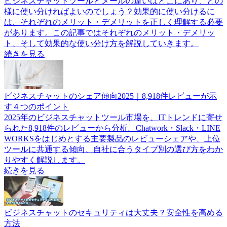
ビジネスチャットツールとメールの違いはどこにあり、どの
様に使い分ければよいのでしょう？効果的に使い分けるに
は、それぞれのメリット・デメリットを正しく理解する必要
があります。この記事ではそれぞれのメリット・デメリッ
ト、そして効果的な使い分け方を解説していきます。
続きを見る
ビジネスチャットのシェア傾向2025｜8,918件レビューが示
す４つのポイント
2025年のビジネスチャットツール市場を、ITトレンドに寄せ
られた8,918件のレビューから分析。Chatwork・Slack・LINE
WORKSをはじめとする主要製品のレビューシェアや、上位
ツールに共通する傾向、自社に合うタイプ別の選び方をわか
りやすく解説します。
続きを見る
ビジネスチャットのセキュリティは大丈夫？安全性を高める
方法