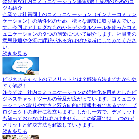
効果的な社内コミュニケーション施策9選！成功のためのコ
ツも紹介
企業では社員同士のコミュニケーション（インナーコミュン
ケーション）の活性化のため、様々な施策に取り組んでいま
す。今回はアナログなものからデジタルツールを使ったコミ
ュニケーションの９つの施策について紹介します。社員間の
意思疎通や交流に課題がある方はぜひ参考にしてみてくださ
い。
続きを見る
ビジネスチャットのデメリットとは？解決方法までわかりや
すく解説！
昨今では、社内コミュニケーションの活性化を目的としたビ
ジネスチャットツールの普及が広がっています。コミュニケ
ーションの取りやすさと双方向的に情報共有できるので、プ
ロジェクトの進行に役立ちます。しかし一方で、デメリット
も知っておかなければいけません。この記事では、5つのデ
メリットと解決方法を解説していきます。
続きを見る