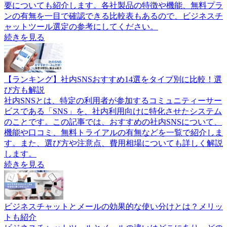
要についても紹介します。各社製品の特徴や機能、無料プラ
ンの有無を一目で確認できる比較表もあるので、ビジネスチ
ャットツール選定の参考にしてください。
続きを見る
【ランキング】社内SNSおすすめ14選をタイプ別に比較！選
び方も解説
社内SNSとは、特定の利用者が参加するコミュニティーサー
ビスである「SNS」を、社内利用向けに特化させたシステム
のことです。この記事では、おすすめの社内SNSについて、
機能や口コミ、無料トライアルの有無などを一覧で紹介しま
す。また、選び方や注意点、費用相場についても詳しく解説
します。
続きを見る
ビジネスチャットとメールの効果的な使い分けとは？メリッ
トも紹介