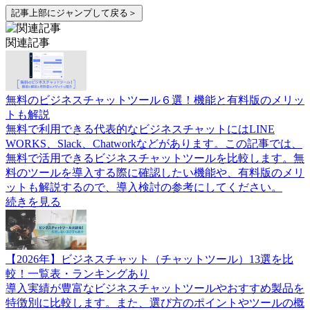
記事上部にジャンプして戻る＞
関連記事
無料のビジネスチャットツール６選！機能と有料版のメリッ
トも解説
無料で利用できる代表的なビジネスチャットにはLINE
WORKS、Slack、Chatworkなどがあります。この記事では、
無料で活用できるビジネスチャットツールを比較します。無
料のツールを導入する際に確認したい機能や、有料版のメリ
ットも解説するので、導入検討の参考にしてください。
続きを見る
【2026年】ビジネスチャット（チャットツール）13選を比
較！一覧表・ランキングあり
導入実績が豊富なビジネスチャットツールやおすすめ製品を
特徴別に比較します。また、選び方のポイントやツールの概