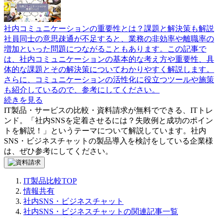
社内コミュニケーションの重要性とは？課題と解決策も解説
社員同士の意思疎通が不足すると、業務の非効率や離職率の
増加といった問題につながることもあります。この記事で
は、社内コミュニケーションの基本的な考え方や重要性、具
体的な課題とその解決策についてわかりやすく解説します。
さらに、コミュニケーションの活性化に役立つツールや施策
も紹介しているので、参考にしてください。
続きを見る
IT製品・サービスの比較・資料請求が無料でできる、ITトレ
ンド。「
社内SNSを定着させるには？失敗例と成功のポイン
トを解説！
」というテーマについて解説しています。
社内
SNS・ビジネスチャット
の製品導入を検討をしている企業様
は、ぜひ参考にしてください。
IT製品比較TOP
情報共有
社内SNS・ビジネスチャット
社内SNS・ビジネスチャットの関連記事一覧