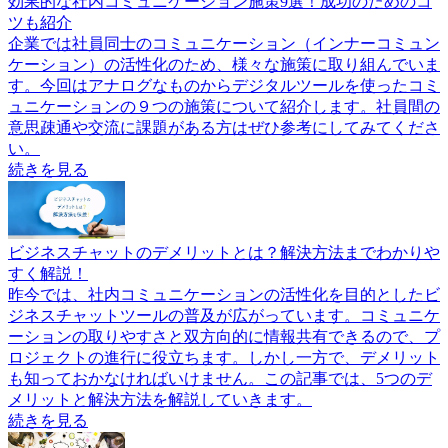
効果的な社内コミュニケーション施策9選！成功のためのコ
ツも紹介
企業では社員同士のコミュニケーション（インナーコミュン
ケーション）の活性化のため、様々な施策に取り組んでいま
す。今回はアナログなものからデジタルツールを使ったコミ
ュニケーションの９つの施策について紹介します。社員間の
意思疎通や交流に課題がある方はぜひ参考にしてみてくださ
い。
続きを見る
ビジネスチャットのデメリットとは？解決方法までわかりや
すく解説！
昨今では、社内コミュニケーションの活性化を目的としたビ
ジネスチャットツールの普及が広がっています。コミュニケ
ーションの取りやすさと双方向的に情報共有できるので、プ
ロジェクトの進行に役立ちます。しかし一方で、デメリット
も知っておかなければいけません。この記事では、5つのデ
メリットと解決方法を解説していきます。
続きを見る