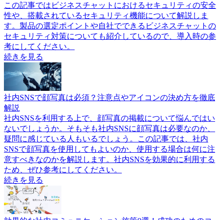
この記事ではビジネスチャットにおけるセキュリティの安全
性や、搭載されているセキュリティ機能について解説しま
す。製品の選定ポイントや自社でできるビジネスチャットの
セキュリティ対策についても紹介しているので、導入時の参
考にしてください。
続きを見る
社内SNSで顔写真は必須？注意点やアイコンの決め方を徹底
解説
社内SNSを利用する上で、顔写真の掲載について悩んではい
ないでしょうか。そもそも社内SNSに顔写真は必要なのか、
疑問に感じている人もいるでしょう。この記事では、社内
SNSで顔写真を使用してもよいのか、使用する場合は何に注
意すべきなのかを解説します。社内SNSを効果的に利用する
ため、ぜひ参考にしてください。
続きを見る