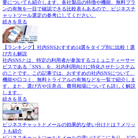
要についても紹介します。各社製品の特徴や機能、無料プラ
ンの有無を一目で確認できる比較表もあるので、ビジネスチ
ャットツール選定の参考にしてください。
続きを見る
【ランキング】社内SNSおすすめ14選をタイプ別に比較！選
び方も解説
社内SNSとは、特定の利用者が参加するコミュニティーサー
ビスである「SNS」を、社内利用向けに特化させたシステム
のことです。この記事では、おすすめの社内SNSについて、
機能や口コミ、無料トライアルの有無などを一覧で紹介しま
す。また、選び方や注意点、費用相場についても詳しく解説
します。
続きを見る
ビジネスチャットとメールの効果的な使い分けとは？メリッ
トも紹介
ビジネスチャットツールとメールの違いはどこにあり、どの