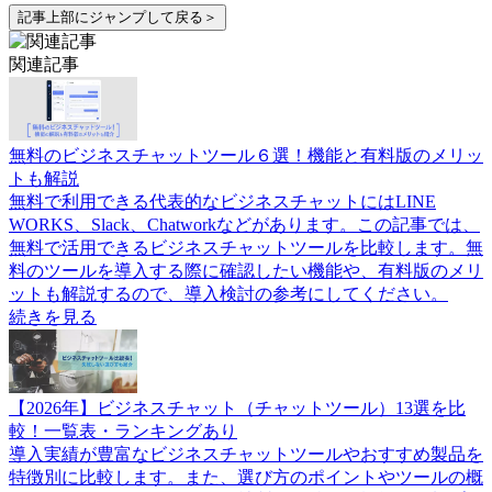
記事上部にジャンプして戻る＞
関連記事
無料のビジネスチャットツール６選！機能と有料版のメリッ
トも解説
無料で利用できる代表的なビジネスチャットにはLINE
WORKS、Slack、Chatworkなどがあります。この記事では、
無料で活用できるビジネスチャットツールを比較します。無
料のツールを導入する際に確認したい機能や、有料版のメリ
ットも解説するので、導入検討の参考にしてください。
続きを見る
【2026年】ビジネスチャット（チャットツール）13選を比
較！一覧表・ランキングあり
導入実績が豊富なビジネスチャットツールやおすすめ製品を
特徴別に比較します。また、選び方のポイントやツールの概