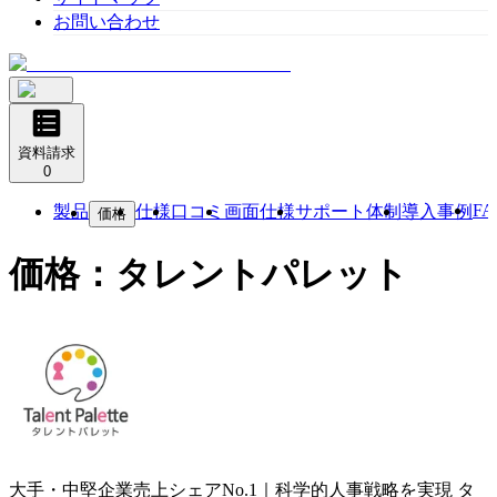
お問い合わせ
資料請求
0
FA
製品
仕様
口コミ
画面仕様
サポート体制
導入事例
価格
価格：
タレントパレット
大手・中堅企業売上シェアNo.1｜科学的人事戦略を実現
タ