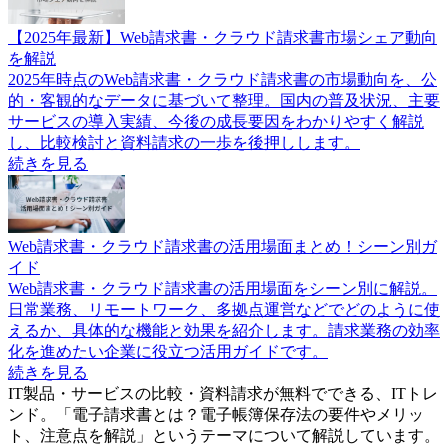
【2025年最新】Web請求書・クラウド請求書市場シェア動向
を解説
2025年時点のWeb請求書・クラウド請求書の市場動向を、公
的・客観的なデータに基づいて整理。国内の普及状況、主要
サービスの導入実績、今後の成長要因をわかりやすく解説
し、比較検討と資料請求の一歩を後押しします。
続きを見る
Web請求書・クラウド請求書の活用場面まとめ！シーン別ガ
イド
Web請求書・クラウド請求書の活用場面をシーン別に解説。
日常業務、リモートワーク、多拠点運営などでどのように使
えるか、具体的な機能と効果を紹介します。請求業務の効率
化を進めたい企業に役立つ活用ガイドです。
続きを見る
IT製品・サービスの比較・資料請求が無料でできる、ITトレ
ンド。「
電子請求書とは？電子帳簿保存法の要件やメリッ
ト、注意点を解説
」というテーマについて解説しています。