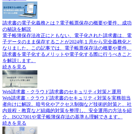
請求書の電子化義務とは？電子帳票保存の概要や要件、成功
の秘訣を解説
電子帳簿保存法改正にともない、電子化された請求書は、電
子データのまま保存することが2024年１月から完全義務化と
なりました。この記事では、電子帳票保存法の概要や要件、
請求書を電子化するメリットや電子化する際に行うべきこと
を解説します。
続きを見る
Web請求書・クラウド請求書のセキュリティ対策と運用
Web請求書・クラウド請求書のセキュリティ対策を実務担当
者向けに解説。暗号化やアクセス制御など技術的対策と、社
内規程・教育など組織的対策を整理し、安全運用の方法を紹
介。ISO27001や電子帳簿保存法の基準も理解できます。
続きを見る