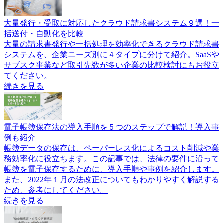
大量発行・受取に対応したクラウド請求書システム９選！一
括送付・自動化を比較
大量の請求書発行や一括処理を効率化できるクラウド請求書
システムを、企業ニーズ別に４タイプに分けて紹介。SaaSや
サブスク事業など取引先数が多い企業の比較検討にもお役立
てください。
続きを見る
電子帳簿保存法の導入手順を５つのステップで解説！導入事
例も紹介
帳簿データの保存は、ペーパーレス化によるコスト削減や業
務効率化に役立ちます。この記事では、法律の要件に沿って
帳簿を電子保存するために、導入手順や事例を紹介します。
また、2022年１月の法改正についてもわかりやすく解説する
ため、参考にしてください。
続きを見る