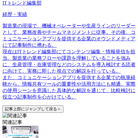
ITトレンド編集部
経歴・実績
製造業の現場で、機械オペレーターや生産ラインのリーダー
として、業務改善やチームマネジメントに従事。その後、コ
ミュニケーションアプリを提供する企業のオウンドメディア
にて記事制作に携わる。
現在はITトレンド編集部にてコンテンツ編集・情報発信を担
当。製造業の業務フローや課題を理解していることを強み
に、生産管理・在庫管理などのシステムを導入検討する読者
に向けて、実務に即した視点での解説を行っている。
また、コミュニケーションアプリを提供する企業での執筆経
験から、情報共有ツールの重要性や活用方法にも精通。実際
の使用シーンを意識した具体的な解説を通じて、比較検討に
役立つ記事制作を心がけている。
記事上部にジャンプして戻る＞
関連記事