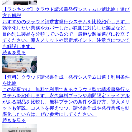
【ランキング】クラウド請求書発行システム17選比較！選び
方も解説
おすすめのクラウド請求書発行システムを比較紹介します。
効率化したい業務やカバーしたい範囲に対応した製品など、
目的別に製品を分類しているので、最適な製品選びに役立て
てください。導入メリットや選定ポイント、注意点について
も解説します。
続きを見る
【無料】クラウド請求書作成・発行システム11選！利用条件
を比較
この記事では、無料で利用できるクラウド型の請求書発行シ
ステムを紹介します。永久無料プランや期間限定トライアル
がある製品を比較し、無料プランの条件や選び方、導入メリ
ットも解説。コストを抑えつつ、請求書作成や発行業務を効
率化したい方は、ぜひ参考にしてください。
続きを見る