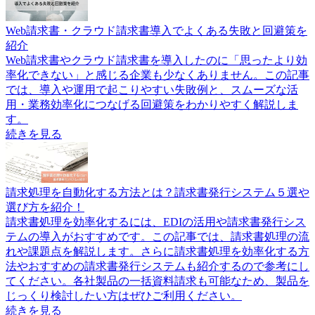
Web請求書・クラウド請求書導入でよくある失敗と回避策を
紹介
Web請求書やクラウド請求書を導入したのに「思ったより効
率化できない」と感じる企業も少なくありません。この記事
では、導入や運用で起こりやすい失敗例と、スムーズな活
用・業務効率化につなげる回避策をわかりやすく解説しま
す。
続きを見る
請求処理を自動化する方法とは？請求書発行システム５選や
選び方を紹介！
請求書処理を効率化するには、EDIの活用や請求書発行シス
テムの導入がおすすめです。この記事では、請求書処理の流
れや課題点を解説します。さらに請求書処理を効率化する方
法やおすすめの請求書発行システムも紹介するので参考にし
てください。各社製品の一括資料請求も可能なため、製品を
じっくり検討したい方はぜひご利用ください。
続きを見る