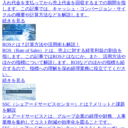
入れ代金を支払ってから売上代金を回収するまでの期間を指
します。この記事では、キャッシュ・コンバージョン・サイ
クルの概要や計算方法などを解説します。
続きを見る
ROSとは？計算方法や活用術も解説！
ROS（Rate of Sales）とは、売上に対する経常利益の割合を
指します。この記事ではROSとはなにか、また、活用方法や
ほかの指標について解説します。ROIなどのほかの指標も紹
介するので、指標への理解を深め経理業務に役立ててくださ
い。
続きを見る
SSC（シェアードサービスセンター）とは？メリットと課題
を解説
シェアードサービスとは、グループ企業の経理や財務、人事
業務を集約してコスト削減や効率化を図ることです。