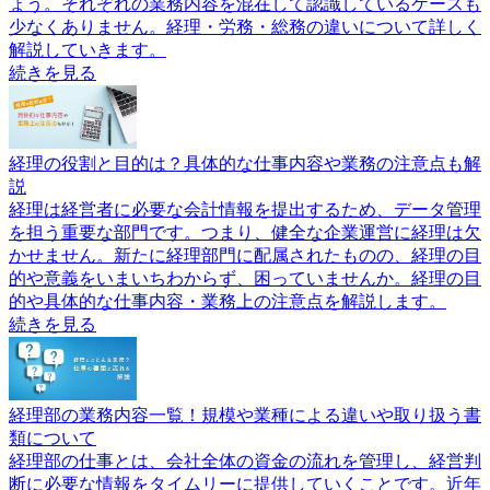
ょう。それぞれの業務内容を混在して認識しているケースも
少なくありません。経理・労務・総務の違いについて詳しく
解説していきます。
続きを見る
経理の役割と目的は？具体的な仕事内容や業務の注意点も解
説
経理は経営者に必要な会計情報を提出するため、データ管理
を担う重要な部門です。つまり、健全な企業運営に経理は欠
かせません。新たに経理部門に配属されたものの、経理の目
的や意義をいまいちわからず、困っていませんか。経理の目
的や具体的な仕事内容・業務上の注意点を解説します。
続きを見る
経理部の業務内容一覧！規模や業種による違いや取り扱う書
類について
経理部の仕事とは、会社全体の資金の流れを管理し、経営判
断に必要な情報をタイムリーに提供していくことです。近年