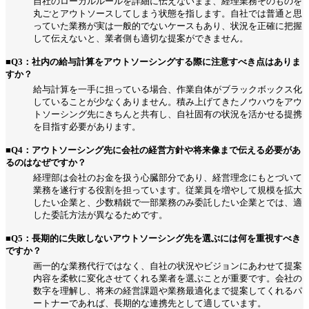
自社のローカルルールを詳細に伝えないまま、経理業務そのものを
丸ごとアウトソースしてしまう状態を指します。自社では普通と思
っていた業務が実は一般的でないケースもあり、状況を正確に把握
して伝えないと、業者側も適切な提案ができません。
■Q3：社内の給与計算をアウトソーシングする際に注意すべき点はありま
すか？
給与計算を一手に担っている場合、作業自体がブラックボックス化
していることが少なくありません。積み上げてきたノウハウをアウ
トソーシング先にきちんと共有し、自社固有の状況を活かせる提携
を目指す必要があります。
■Q4：アウトソーシング先に会社の経営方針や将来像まで伝える必要があ
るのはなぜですか？
経理部は会社のお金を扱う心臓部分であり、経営理念にもとづいて
業務を遂行する役割を担っています。従業員を増やして規模を拡大
したい企業と、少数精鋭で一部業務のみ委託したい企業とでは、適
した委託方法が異なるためです。
■Q5：長期的に失敗しないアウトソーシング先を選ぶには何を重視すべき
ですか？
画一的な業務代行ではなく、自社の状況やビジョンにあわせて提案
内容を柔軟に変化させてくれる業者を選ぶことが重要です。会社の
数字を理解し、将来の経営課題や業務最適化まで提案してくれるパ
ートナーであれば、長期的な連携先として適しています。