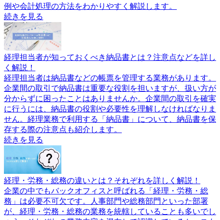
例や会計処理の方法をわかりやすく解説します。
続きを見る
経理担当者が知っておくべき納品書とは？注意点などを詳し
く解説！
経理担当者は納品書などの帳票を管理する業務があります。
企業間の取引で納品書は重要な役割を担いますが、扱い方が
分からずに困ったことはありませんか。企業間の取引を確実
に行うには、納品書の役割や必要性を理解しなければなりま
せん。経理業務で利用する「納品書」について、納品書を保
存する際の注意点も紹介します。
続きを見る
経理・労務・総務の違いとは？それぞれを詳しく解説！
企業の中でもバックオフィスと呼ばれる「経理・労務・総
務」は必要不可欠です。人事部門や総務部門といった部署
が、経理・労務・総務の業務を統轄していることも多いでし