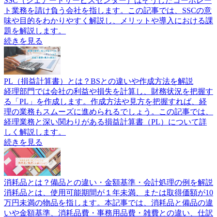
SSC（シェアードサービスセンター）はそうしたコーポレー
ト業務を請け負う会社を指します。この記事では、SSCの意
味や目的をわかりやすく解説し、メリットや導入における課
題を解説します。
続きを見る
PL（損益計算書）とは？BSとの違いや作成方法を解説
経理部門では会社の利益や損失を計算し、財務状況を把握す
る「PL」を作成します。作成方法や見方を把握すれば、経
理の業務もスムーズに進められるでしょう。この記事では、
経理業務と深い関わりがある損益計算書（PL）について詳
しく解説します。
続きを見る
消耗品とは？備品との違い・金額基準・会計処理の例を解説
消耗品とは、使用可能期間が１年未満、または取得価額が10
万円未満の物品を指します。本記事では、消耗品と備品の違
いや金額基準、消耗品費・事務用品費・雑費との違い、仕訳