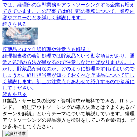
では、経理部の定型業務をアウトソーシングする企業も増え
てきています。この記事では経理部の業務について、業務内
容やフローなどを詳しく解説します。
続きを見る
貯蔵品とは？仕訳処理や注意点も解説！
経理担当者の会計処理では貯蔵品という勘定項目があり、通
常と処理の方法が異なるので注意しなければなりません。し
かし、貯蔵品が何なのか、どのように処理をすればよいので
しょうか。経理担当者が知っておくべき貯蔵品について詳し
く解説します。計上の注意点もあわせて紹介するので参考に
してください。
続きを見る
IT製品・サービスの比較・資料請求が無料でできる、ITトレ
ンド。「
経理アウトソーシングの導入失敗とは？よくあるパ
ターンを解説
」というテーマについて解説しています。
経理
アウトソーシング
の製品導入を検討をしている企業様は、ぜ
ひ参考にしてください。