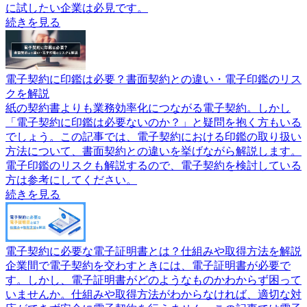
に試したい企業は必見です。
続きを見る
電子契約に印鑑は必要？書面契約との違い・電子印鑑のリス
クを解説
紙の契約書よりも業務効率化につながる電子契約。しかし
「電子契約に印鑑は必要ないのか？」と疑問を抱く方もいる
でしょう。この記事では、電子契約における印鑑の取り扱い
方法について、書面契約との違いを挙げながら解説します。
電子印鑑のリスクも解説するので、電子契約を検討している
方は参考にしてください。
続きを見る
電子契約に必要な電子証明書とは？仕組みや取得方法を解説
企業間で電子契約を交わすときには、電子証明書が必要で
す。しかし、電子証明書がどのようなものかわからず困って
いませんか。仕組みや取得方法がわからなければ、適切な対