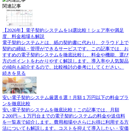
関連記事
【2026年】電子契約システムを14選比較！シェア率や満足
度、料金相場も解説
電子契約システムとは、紙の契約書に代わり、クラウド上で
契約の締結・管理ができるサービスです。この記事では、お
すすめの電子契約システムを徹底比較し、料金や機能、選び
方のポイントをわかりやすく解説します。導入率や人気製品
の傾向も紹介するので、比較検討の参考にしてください。
続きを見る
安い電子契約システム厳選６選！月額１万円以下の料金プラ
ンを徹底比較
安い電子契約システムを徹底比較！この記事では、月額
2,200円～１万円台までの電子契約システムの料金や送信料
を一覧表で紹介します。費用相場やさらにお得に利用する方
法についても解説します。コストを抑えて導入したい・安価