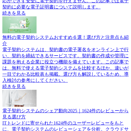
応ができず安全に電子契約を行えません。この記事では電子
契約に必要な電子証明書について説明します。
続きを見る
無料の電子契約システムおすすめ６選！選び方と注意点も紹
介
電子契約システムは、契約書の電子署名をオンライン上で行
い、契約を締結できるサービスです。契約書の作成や管理に
課題を抱える企業に役立つ機能を備えています。この記事で
は、無料で使える電子契約システムを比較するほか、違いが
一目でわかる比較表も掲載。選び方も解説しているため、導
入検討の参考にしてください。
続きを見る
電子契約システムのシェア動向2025｜1624件のレビューから
見る選び方
ITトレンドに寄せられた1624件のユーザーレビューをもと
に、電子契約システムのレビューシェアを分析。クラウドサ