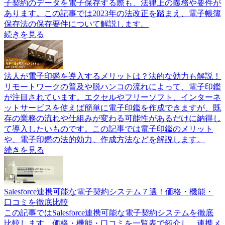
子契約のデータを電子保存する際も、法律上の義務や要件が
あります。この記事では2023年の法改正を踏まえ、電子帳簿
保存法の保存要件について解説します。
続きを見る
法人が電子印鑑を導入するメリットは？法的な効力も解説！
リモートワークの普及や脱ハンコの流れによって、電子印鑑
が注目されています。エクセルやフリーソフト、インターネ
ットサービスを使えば簡単に電子印鑑を作成できますが、既
存の業務の流れや仕組みが変わる可能性があるだけに納得し
て導入したいものです。この記事では電子印鑑のメリット
や、電子印鑑の法的効力、作成方法などを解説します。
続きを見る
Salesforce連携可能な電子契約システム７選！価格・機能・
口コミを徹底比較
この記事ではSalesforce連携可能な電子契約システムを徹底
比較します。価格・機能・口コミを一覧表で紹介し、連携メ