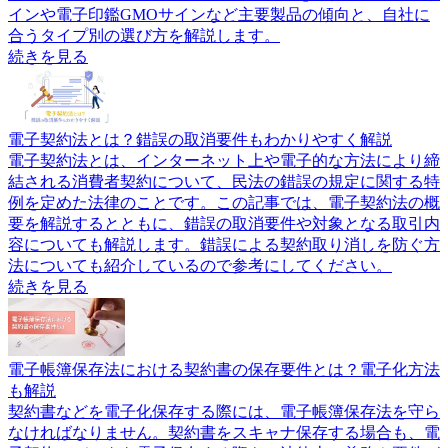
インや電子印鑑GMOサインなど主要製品の傾向と、自社に
合うタイプ別の選び方を解説します。
続きを見る
電子契約法とは？錯誤の取消要件もわかりやすく解説
電子契約法とは、インターネット上や電子的な方法により締
結される消費者契約について、民法の錯誤の規定に関する特
例を定めた法律のことです。この記事では、電子契約法の概
要を解説するとともに、錯誤の取消要件や対象となる取引内
容についても解説します。錯誤による契約取り消しを防ぐ方
法についても紹介しているので参考にしてください。
続きを見る
電子帳簿保存法における契約書の保存要件とは？電子化方法
も解説
契約書などを電子化保存する際には、電子帳簿保存法を守ら
なければなりません。契約書をスキャナ保存する場合も、電