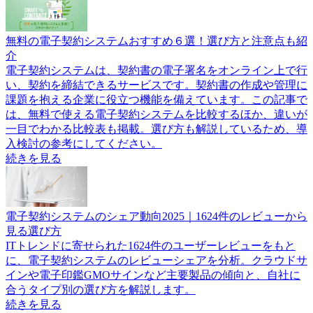
無料の電子契約システムおすすめ６選！選び方と注意点も紹
介
電子契約システムは、契約書の電子署名をオンライン上で行
い、契約を締結できるサービスです。契約書の作成や管理に
課題を抱える企業に役立つ機能を備えています。この記事で
は、無料で使える電子契約システムを比較するほか、違いが
一目でわかる比較表も掲載。選び方も解説しているため、導
入検討の参考にしてください。
続きを見る
電子契約システムのシェア動向2025｜1624件のレビューから
見る選び方
ITトレンドに寄せられた1624件のユーザーレビューをもと
に、電子契約システムのレビューシェアを分析。クラウドサ
インや電子印鑑GMOサインなど主要製品の傾向と、自社に
合うタイプ別の選び方を解説します。
続きを見る