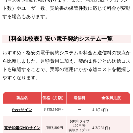
ト数）やユーザー数、契約書の保管件数に応じて料金が変動
する場合もあります。
【料金比較表】安い電子契約システム一覧
おすすめ・格安の電子契約システムを料金と送信料の観点か
ら比較しました。月額費用に加え、契約１件ごとの送信コス
トも確認することで、実際の運用にかかる総コストを把握し
やすくなります。
製品名
価格（月額）
送信料
全体満足度
freeeサイン
4.1(24件)
月額5,980円～
ー
契約印タイプ
100円/件
電子印鑑GMOサイン
4.3(231件)
月額8,800円
実印タイプ300