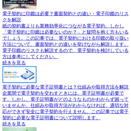
電子契約に印鑑は必要？書面契約との違い・電子印鑑のリス
クを解説
紙の契約書よりも業務効率化につながる電子契約。しかし
「電子契約に印鑑は必要ないのか？」と疑問を抱く方もいる
でしょう。この記事では、電子契約における印鑑の取り扱い
方法について、書面契約との違いを挙げながら解説します。
電子印鑑のリスクも解説するので、電子契約を検討している
方は参考にしてください。
続きを見る
電子契約に必要な電子証明書とは？仕組みや取得方法を解説
企業間で電子契約を交わすときには、電子証明書が必要で
す。しかし、電子証明書がどのようなものかわからず困って
いませんか。仕組みや取得方法がわからなければ、適切な対
応ができず安全に電子契約を行えません。この記事では電子
契約に必要な電子証明書について説明します。
続きを見る