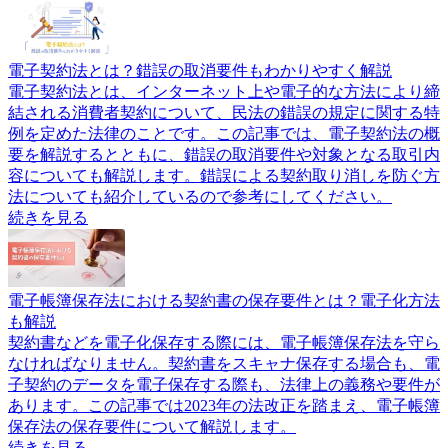
電子契約法とは？錯誤の取消要件もわかりやすく解説
電子契約法とは、インターネット上や電子的な方法により締
結される消費者契約について、民法の錯誤の規定に関する特
例を定めた法律のことです。この記事では、電子契約法の概
要を解説するとともに、錯誤の取消要件や対象となる取引内
容についても解説します。錯誤による契約取り消しを防ぐ方
法についても紹介しているので参考にしてください。
続きを見る
電子帳簿保存法における契約書の保存要件とは？電子化方法
も解説
契約書などを電子化保存する際には、電子帳簿保存法を守ら
なければなりません。契約書をスキャナ保存する場合も、電
子契約のデータを電子保存する際も、法律上の義務や要件が
あります。この記事では2023年の法改正を踏まえ、電子帳簿
保存法の保存要件について解説します。
続きを見る