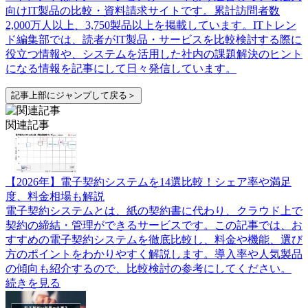
向けIT製品の比較・資料請求サイトです。累計訪問者数
2,000万人以上、3,750製品以上を掲載しています。ITトレン
ド編集部では、読者がIT製品・サービスを比較検討する際に
役立つ情報や、システムを活用した社内の課題解決のヒント
になる情報を記事にして日々発信しています。
記事上部にジャンプして戻る＞
関連記事
【2026年】電子契約システムを14選比較！シェア率や満足
度、料金相場も解説
電子契約システムとは、紙の契約書に代わり、クラウド上で
契約の締結・管理ができるサービスです。この記事では、お
すすめの電子契約システムを徹底比較し、料金や機能、選び
方のポイントをわかりやすく解説します。導入率や人気製品
の傾向も紹介するので、比較検討の参考にしてください。
続きを見る