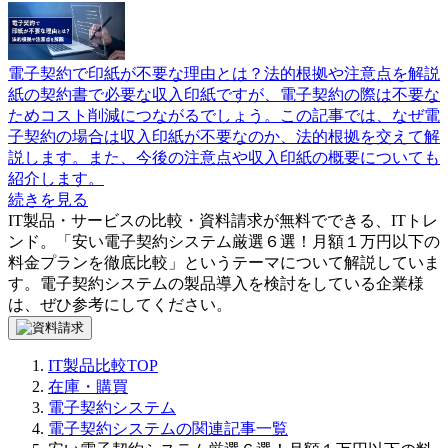
電子契約で印紙が不要な理由とは？法的根拠や注意点を解説
紙の契約書で必要な収入印紙ですが、電子契約の際は不要な
ためコスト削減につながるでしょう。この記事では、なぜ電
子契約の場合は収入印紙が不要なのか、法的根拠を交えて解
説します。また、今後の注意点や収入印紙の概要についても
紹介します。
続きを見る
IT製品・サービスの比較・資料請求が無料でできる、ITトレ
ンド。「
安い電子契約システム厳選６選！月額１万円以下の
料金プランを徹底比較
」というテーマについて解説していま
す。
電子契約システム
の製品導入を検討をしている企業様
は、ぜひ参考にしてください。
IT製品比較TOP
在庫・購買
電子契約システム
電子契約システムの関連記事一覧