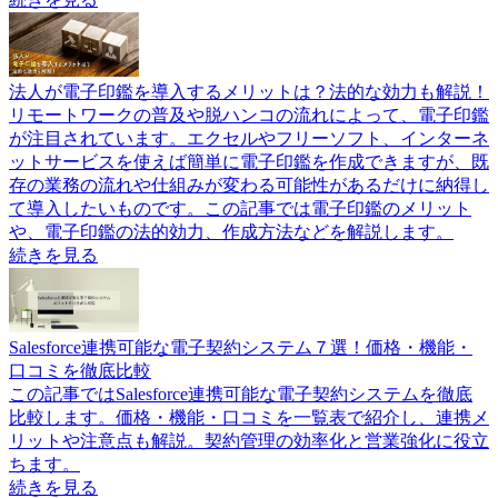
法人が電子印鑑を導入するメリットは？法的な効力も解説！
リモートワークの普及や脱ハンコの流れによって、電子印鑑
が注目されています。エクセルやフリーソフト、インターネ
ットサービスを使えば簡単に電子印鑑を作成できますが、既
存の業務の流れや仕組みが変わる可能性があるだけに納得し
て導入したいものです。この記事では電子印鑑のメリット
や、電子印鑑の法的効力、作成方法などを解説します。
続きを見る
Salesforce連携可能な電子契約システム７選！価格・機能・
口コミを徹底比較
この記事ではSalesforce連携可能な電子契約システムを徹底
比較します。価格・機能・口コミを一覧表で紹介し、連携メ
リットや注意点も解説。契約管理の効率化と営業強化に役立
ちます。
続きを見る