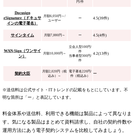
円/件
Docusign
月額6,050円～/
eSignature（ドキュサ
4.5(39件)
ー
ユーザー
インの電子署名）
サインタイム
4.5(4件)
月額7,880円～
ー
立会人型100円/
WAN-Sign（ワンサイ
件
4.2(13件)
月額10,000円～
ン）
当事者型300円/
件
月額2,020円（税
電子署名220円/
契約大臣
ー
込み）～
件（税込み）
※送信料は公式サイト・ITトレンドの記載をもとにしています。不
明な箇所は「ー」と表記しています。
料金体系や送信料、利用できる機能は製品によって異なりま
す。気になる製品はまとめて資料請求し、自社の契約件数や
運用方法にあう電子契約システムを比較してみましょう。