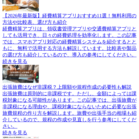
【2026年最新版】経費精算アプリおすすめ11選！無料利用の
方法や比較表、選び方も紹介
経費精算アプリは、領収書管理アプリや交通費精算アプリと
しても活用でき、日々の経費処理を効率化します。この記事
では、スマホアプリ対応の経費精算システムを紹介するとと
もに、無料で活用する方法も解説しています。比較表や製品
の選び方も紹介しているので、導入の参考にしてください。
続きを見る
出張旅費はなぜ非課税？上限額や規程作成の必要性も解説
出張旅費は原則的に非課税です。ただし、金額によっては課
税対象になる可能性があります。この記事では、出張旅費が
非課税になる理由や、課税対象にならないために必要な出張
旅費規程の作り方を解説します。旅費や出張手当の相場も紹
介しているので、規程の作成や見直しを行う参考にしてくだ
さい。
続きを見る