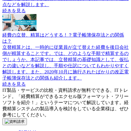
点などを解説します。
続きを見る
経費の立替、精算はどうする！？電子帳簿保存法との関係
は？
立替精算とは、一時的に従業員が立て替えた経費を後日会社
側が精算することです。では、どのような手順で精算するの
でしょうか。本記事では、立替精算の基礎知識として、仮払
との違いなどを解説し、手順や仕訳についてもわかりやすく
解説します。また、2020年10月に施行されたばかりの改正電
子帳簿保存法との関係も紹介します。
続きを見る
IT製品・サービスの比較・資料請求が無料でできる、ITトレ
ンド。「
経費精算ができるエクセル版フォーマット・フリー
ソフトを紹介！
」というテーマについて解説しています。
経
費精算システム
の製品導入を検討をしている企業様は、ぜひ
参考にしてください。