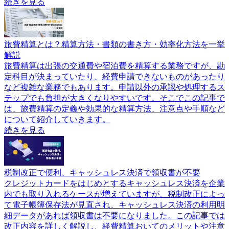
続きを見る
旅費精算とは？精算方法・書類の書き方・効率化方法を一挙
解説
旅費精算は出張の交通費や宿泊費を精算する業務ですが、勘
定科目が決まっていたり、経費申請できないものがあったり
など複雑な業務でもあります。申請以外の承認や処理するス
テップでも負担が大きくなりやすいです。そこでこの記事で
は、旅費精算の定義や効果的な精算方法、注意点や手順など
について紹介していきます。
続きを見る
税制改正で便利、キャッシュレス決済で領収書が不要
クレジットカードをはじめとするキャッシュレス決済を企業
内でも取り入れるケースが増えていますが、税制改正によっ
て電子帳簿保存法が見直され、キャッシュレス決済の利用明
細データがあれば領収書は不要になりました。この記事では
改正内容を詳しく解説し、経費精算おいてのメリットや注意