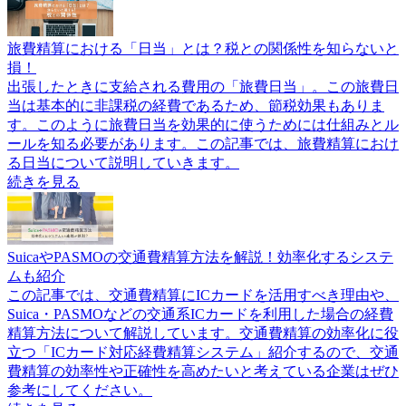
旅費精算における「日当」とは？税との関係性を知らないと
損！
出張したときに支給される費用の「旅費日当」。この旅費日
当は基本的に非課税の経費であるため、節税効果もありま
す。このように旅費日当を効果的に使うためには仕組みとル
ールを知る必要があります。この記事では、旅費精算におけ
る日当について説明していきます。
続きを見る
SuicaやPASMOの交通費精算方法を解説！効率化するシステ
ムも紹介
この記事では、交通費精算にICカードを活用すべき理由や、
Suica・PASMOなどの交通系ICカードを利用した場合の経費
精算方法について解説しています。交通費精算の効率化に役
立つ「ICカード対応経費精算システム」紹介するので、交通
費精算の効率性や正確性を高めたいと考えている企業はぜひ
参考にしてください。