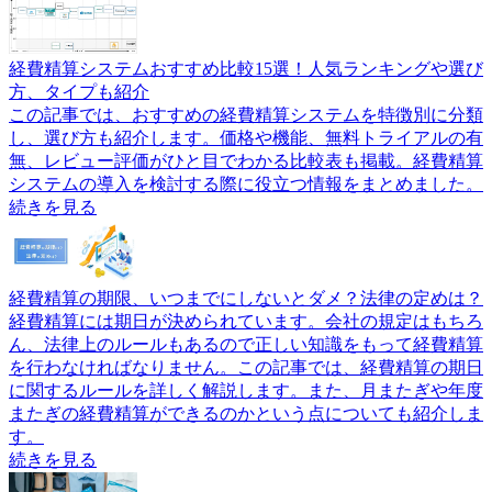
経費精算システムおすすめ比較15選！人気ランキングや選び
方、タイプも紹介
この記事では、おすすめの経費精算システムを特徴別に分類
し、選び方も紹介します。価格や機能、無料トライアルの有
無、レビュー評価がひと目でわかる比較表も掲載。経費精算
システムの導入を検討する際に役立つ情報をまとめました。
続きを見る
経費精算の期限、いつまでにしないとダメ？法律の定めは？
経費精算には期日が決められています。会社の規定はもちろ
ん、法律上のルールもあるので正しい知識をもって経費精算
を行わなければなりません。この記事では、経費精算の期日
に関するルールを詳しく解説します。また、月またぎや年度
またぎの経費精算ができるのかという点についても紹介しま
す。
続きを見る