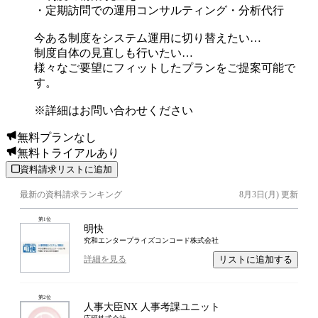
・定期訪問での運用コンサルティング・分析代行
今ある制度をシステム運用に切り替えたい…
制度自体の見直しも行いたい…
様々なご要望にフィットしたプランをご提案可能で
す。
※詳細はお問い合わせください
無料プランなし
無料トライアルあり
資料請求リストに追加
最新の資料請求ランキング
8月3日(月)
更新
第
1
位
明快
究和エンタープライズコンコード株式会社
リストに追加する
詳細を見る
第
2
位
人事大臣NX 人事考課ユニット