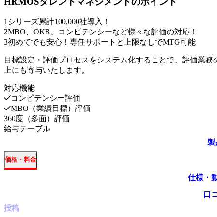
HRMOSタレントマネジメント
のポイント
1
シリーズ累計100,000社導入！
2
MBO、OKR、コンピテンシーなど様々な評価の対応！
3
初めてでも安心！専任サポートと上限なしでMTG可能
目標設定・評価プロセスをシステム化することで、評価業務
上にも寄与いたします。
対応機能
コンピテンシー評価
MBO（業績目標）評価
360度（多面）評価
給与テーブル
製
価格・料金
仕様・
口
投稿