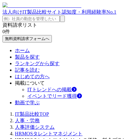
法人向けIT製品比較サイト
認知度・利用経験率No.1
資料請求リスト
0
件
無料資料請求フォームへ
ホーム
製品を探す
ランキングから探す
記事を読む
はじめての方へ
掲載について
ITトレンドへの掲載
イベントでリード獲得
動画で学ぶ
IT製品比較TOP
人事・労務
人事評価システム
HRMOSタレントマネジメント