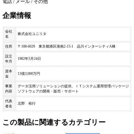
電話 / メール / その他
企業情報
会社
株式会社ユニリタ
名
住所
〒108-6029 東京都港区港南2-15-1 品川インターシティA棟
設立
1982年5月24日
年月
資本
13億3,000万円
金
事業
データ活用ソリューションの提供、ＩＴシステム運用管理パッケージ
内容
ソフトウェアの開発・販売・サポート
代表
北野 裕行
者名
この製品に関連するカテゴリー