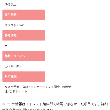
50名以上
提供形態
クラウド / SaaS
参考価格
ー
無料トライアル
◯（14日間）
対応機能
リスク予測・分析 / エンゲージメント調査 / 目標管
理 / 分析レポート
※"ー"の情報はITトレンド編集部で確認できなかった項目です。詳細