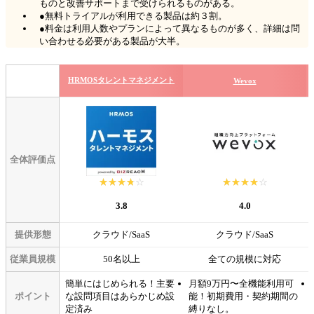
ものと改善サポートまで受けられるものがある。
●無料トライアルが利用できる製品は約３割。
●料金は利用人数やプランによって異なるものが多く、詳細は問
い合わせる必要がある製品が大半。
HRMOSタレントマネジメント
Wevox
全体評価点
☆☆☆☆☆
★★★★★
☆☆☆☆☆
★★★★★
3.8
4.0
提供形態
クラウド/SaaS
クラウド/SaaS
従業員規模
50名以上
全ての規模に対応
簡単にはじめられる！主要
月額9万円〜全機能利用可
ポイント
な設問項目はあらかじめ設
能！初期費用・契約期間の
定済み
縛りなし。