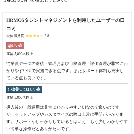
は各企業にお問い合わせください。
HRMOSタレントマネジメントを利用したユーザーの口
コミ
全体満足度
☆☆☆☆☆
★★★★★
3.8
いい点
運輸
5,000名以上
従業員データの蓄積・管理および目標管理・評価管理が非常にわ
かりやすいUIで実施できる点です。またサポート体制も充実し
ている点も良いです。
改善してほしい点
運輸
5,000名以上
導入後の一般運用は非常にわかりやすいUIなので良いのです
が、セットアップやカスタマイズの際は非常に手間がかかりま
す。サポートがしっかりしているとはいえ、もう少しわかりやす
い簡単な操作だとありがたいです。