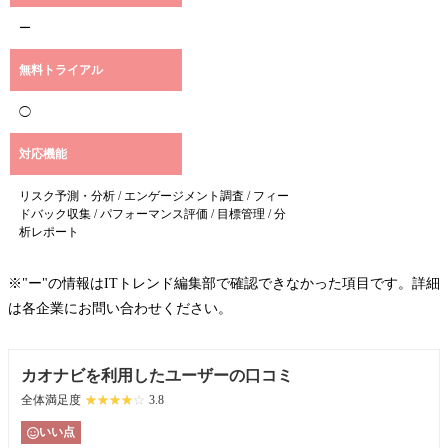
ー
無料トライアル
◯
対応機能
リスク予測・分析 / エンゲージメント調査 / フィー
ドバック収集 / パフォーマンス評価 / 目標管理 / 分
析レポート
※"ー"の情報はITトレンド編集部で確認できなかった項目です。詳細
は各企業にお問い合わせください。
カオナビを利用したユーザーの口コミ
全体満足度
☆☆☆☆☆
★★★★★
3.8
いい点