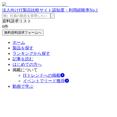
法人向けIT製品比較サイト
認知度・利用経験率No.1
資料請求リスト
0
件
無料資料請求フォームへ
ホーム
製品を探す
ランキングから探す
記事を読む
はじめての方へ
掲載について
ITトレンドへの掲載
イベントでリード獲得
動画で学ぶ