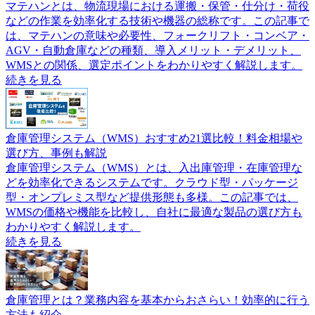
マテハンとは、物流現場における運搬・保管・仕分け・荷役
などの作業を効率化する技術や機器の総称です。この記事で
は、マテハンの意味や必要性、フォークリフト・コンベア・
AGV・自動倉庫などの種類、導入メリット・デメリット、
WMSとの関係、選定ポイントをわかりやすく解説します。
続きを見る
倉庫管理システム（WMS）おすすめ21選比較！料金相場や
選び方、事例も解説
倉庫管理システム（WMS）とは、入出庫管理・在庫管理な
どを効率化できるシステムです。クラウド型・パッケージ
型・オンプレミス型など提供形態も多様。この記事では、
WMSの価格や機能を比較し、自社に最適な製品の選び方も
わかりやすく解説します。
続きを見る
倉庫管理とは？業務内容を基本からおさらい！効率的に行う
方法も紹介