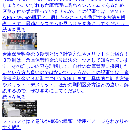
しょうか。いずれも倉庫管理に関わるシステムであるため、
区別が付かずに困っていませんか。この記事では、WMS・
WES・WCSの概要と、適したシステムを選定する方法を解
説します。最適なシステムを見つける参考にしてください。
続きを見る
倉庫保管料金の３期制とは？計算方法やメリットをご紹介！
３期制は、倉庫保管料金の算出法の一つとして知られていま
す。その詳しい内容を理解して、自社の倉庫管理に採用した
いという方も多いのではないでしょうか。この記事では、倉
庫保管料金の３期制について紹介します。具体的な計算方法
やメリット・デメリット、ほかの期間区分方法との違いも解
説するので、ぜひ参考にしてください。
続きを見る
マテハンとは？意味や機器の種類、活用イメージをわかりや
すく解説