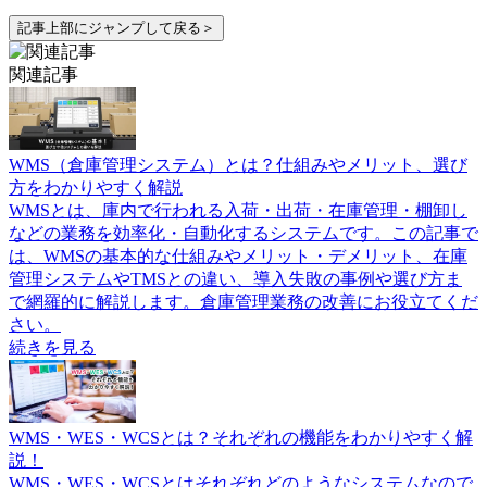
記事上部にジャンプして戻る＞
関連記事
WMS（倉庫管理システム）とは？仕組みやメリット、選び
方をわかりやすく解説
WMSとは、庫内で行われる入荷・出荷・在庫管理・棚卸し
などの業務を効率化・自動化するシステムです。この記事で
は、WMSの基本的な仕組みやメリット・デメリット、在庫
管理システムやTMSとの違い、導入失敗の事例や選び方ま
で網羅的に解説します。倉庫管理業務の改善にお役立てくだ
さい。
続きを見る
WMS・WES・WCSとは？それぞれの機能をわかりやすく解
説！
WMS・WES・WCSとはそれぞれどのようなシステムなので