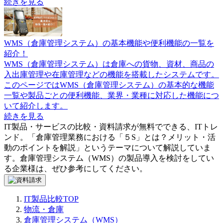
続きを見る
WMS（倉庫管理システム）の基本機能や便利機能の一覧を
紹介！
WMS（倉庫管理システム）は倉庫への貨物、資材、商品の
入出庫管理や在庫管理などの機能を搭載したシステムです。
このページではWMS（倉庫管理システム）の基本的な機能
一覧や製品ごとの便利機能、業界・業種に対応した機能につ
いて紹介します。
続きを見る
IT製品・サービスの比較・資料請求が無料でできる、ITトレ
ンド。「
倉庫管理業務における「５S」とは？メリット・活
動のポイントを解説
」というテーマについて解説していま
す。
倉庫管理システム（WMS）
の製品導入を検討をしてい
る企業様は、ぜひ参考にしてください。
IT製品比較TOP
物流・倉庫
倉庫管理システム（WMS）