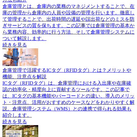
倉庫管理とは、倉庫内の業務のマネジメントすることで、在
庫の管理から倉庫内の人員や設備の管理を行います。徹底し
て管理することで、出荷時間の遅延や誤出荷などのミスを防
ぎサービスの質を保ちます。この記事では倉庫管理の基本か
ら業務内容、効率的に行う方法、そして倉庫管理システムに
ついて解説します。
続きを見る
倉庫管理で活躍するICタグ（RFIDタグ）とは？メリットや
機能、注意点を解説
ICタグ（RFIDタグ）は、倉庫管理における入出庫や在庫確
認の効率化・精度向上に貢献するツールです。この記事で
は、ICタグの基本機能やバーコードとの違い、導入のメリッ
ト・注意点、活用がおすすめのケースなどをわかりやすく解
説。倉庫管理システム（WMS）との連携で得られる効果も
紹介します。
続きを見る