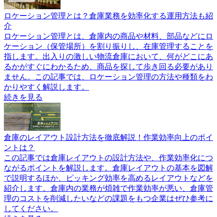
ロケーション管理とは？倉庫業務を効率化する運用方法も紹
介
ロケーション管理とは、倉庫内の商品や材料、部品などにロ
ケーション（保管場所）を割り振りし、在庫管理することを
指します。出入りの激しい物流倉庫において、何がどこにあ
るかがすぐにわかるため、商品を探して歩き回る必要があり
ません。この記事では、ロケーション管理の方法や種類をわ
かりやすく解説します。
続きを見る
倉庫のレイアウト設計方法を徹底解説！作業効率向上のポイ
ントは？
この記事では倉庫レイアウトの設計方法や、作業効率化につ
ながるポイントを解説します。倉庫レイアウトの基本を図解
で説明するほか、ピッキング効率を高めるレイアウトなどを
紹介します。倉庫内の業務が煩雑で作業効率が悪い、倉庫管
理のコストを削減したいなどの課題をもつ企業はぜひ参考に
してください。