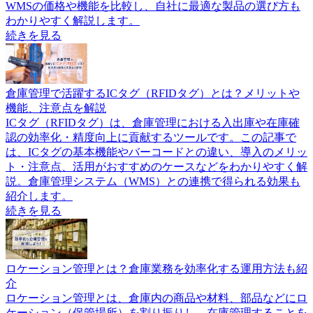
WMSの価格や機能を比較し、自社に最適な製品の選び方も
わかりやすく解説します。
続きを見る
倉庫管理で活躍するICタグ（RFIDタグ）とは？メリットや
機能、注意点を解説
ICタグ（RFIDタグ）は、倉庫管理における入出庫や在庫確
認の効率化・精度向上に貢献するツールです。この記事で
は、ICタグの基本機能やバーコードとの違い、導入のメリッ
ト・注意点、活用がおすすめのケースなどをわかりやすく解
説。倉庫管理システム（WMS）との連携で得られる効果も
紹介します。
続きを見る
ロケーション管理とは？倉庫業務を効率化する運用方法も紹
介
ロケーション管理とは、倉庫内の商品や材料、部品などにロ
ケーション（保管場所）を割り振りし、在庫管理することを