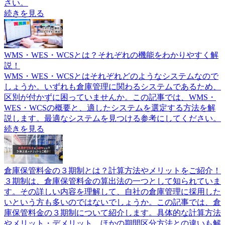
さい。
続きを見る
WMS・WES・WCSとは？それぞれの機能をわかりやすく解
説！
WMS・WES・WCSとはそれぞれどのようなシステムなので
しょうか。いずれも倉庫管理に関わるシステムであるため、
区別が付かずに困っていませんか。この記事では、WMS・
WES・WCSの概要と、適したシステムを選定する方法を解
説します。最適なシステムを見つける参考にしてください。
続きを見る
倉庫保管料金の３期制とは？計算方法やメリットをご紹介！
３期制は、倉庫保管料金の算出法の一つとして知られていま
す。その詳しい内容を理解して、自社の倉庫管理に採用した
いという方も多いのではないでしょうか。この記事では、倉
庫保管料金の３期制について紹介します。具体的な計算方法
やメリット・デメリット、ほかの期間区分方法との違いも解