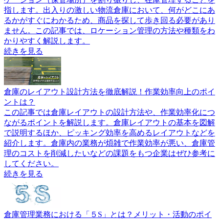
指します。出入りの激しい物流倉庫において、何がどこにあ
るかがすぐにわかるため、商品を探して歩き回る必要があり
ません。この記事では、ロケーション管理の方法や種類をわ
かりやすく解説します。
続きを見る
倉庫のレイアウト設計方法を徹底解説！作業効率向上のポイ
ントは？
この記事では倉庫レイアウトの設計方法や、作業効率化につ
ながるポイントを解説します。倉庫レイアウトの基本を図解
で説明するほか、ピッキング効率を高めるレイアウトなどを
紹介します。倉庫内の業務が煩雑で作業効率が悪い、倉庫管
理のコストを削減したいなどの課題をもつ企業はぜひ参考に
してください。
続きを見る
倉庫管理業務における「５S」とは？メリット・活動のポイ