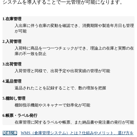
システムを導入することで一元管理が可能になります。
1.在庫管理
入出庫に伴う在庫の変動を確認でき、消費期限や製造年月日も管理
が可能
2.入荷管理
入荷時に商品を一つ一つチェックができ、理論上の在庫と実際の在
庫の不一致を防止
3.出荷管理
入荷管理と同様で、出荷予定や出荷実績の管理が可能
4.返品管理
返品されたことを記録することで、数の増加を把握
5.棚卸し管理
棚卸指示機能やスキャナーで効率化が可能
6.帳票・ラベル発行
在庫管理に関するラベルや帳票、また納品書や発注書の発行が可能
WMS（倉庫管理システム）とは？仕組みやメリット、選び方を
関連記事