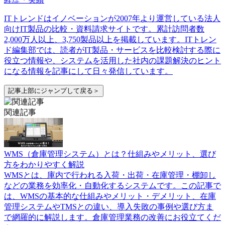
ITトレンドはイノベーションが2007年より運営している法人
向けIT製品の比較・資料請求サイトです。累計訪問者数
2,000万人以上、3,750製品以上を掲載しています。ITトレン
ド編集部では、読者がIT製品・サービスを比較検討する際に
役立つ情報や、システムを活用した社内の課題解決のヒント
になる情報を記事にして日々発信しています。
記事上部にジャンプして戻る＞
関連記事
WMS（倉庫管理システム）とは？仕組みやメリット、選び
方をわかりやすく解説
WMSとは、庫内で行われる入荷・出荷・在庫管理・棚卸し
などの業務を効率化・自動化するシステムです。この記事で
は、WMSの基本的な仕組みやメリット・デメリット、在庫
管理システムやTMSとの違い、導入失敗の事例や選び方ま
で網羅的に解説します。倉庫管理業務の改善にお役立てくだ