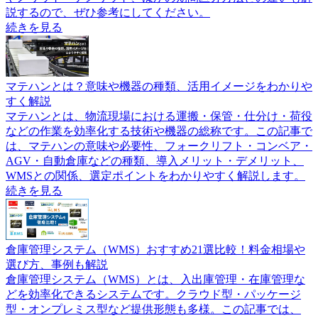
説するので、ぜひ参考にしてください。
続きを見る
マテハンとは？意味や機器の種類、活用イメージをわかりや
すく解説
マテハンとは、物流現場における運搬・保管・仕分け・荷役
などの作業を効率化する技術や機器の総称です。この記事で
は、マテハンの意味や必要性、フォークリフト・コンベア・
AGV・自動倉庫などの種類、導入メリット・デメリット、
WMSとの関係、選定ポイントをわかりやすく解説します。
続きを見る
倉庫管理システム（WMS）おすすめ21選比較！料金相場や
選び方、事例も解説
倉庫管理システム（WMS）とは、入出庫管理・在庫管理な
どを効率化できるシステムです。クラウド型・パッケージ
型・オンプレミス型など提供形態も多様。この記事では、