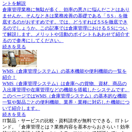
ントを解説
倉庫管理業務に無駄が多く、効率の悪さに悩んだことはあり
ませんか。そんなときは業務改善の基礎である「５S」を徹
底するのがおすすめです。では、どうすれば５Sを徹底でき
るのでしょうか。この記事では倉庫管理における５Sについ
て解説します。メリットや活動のポイントもあわせて紹介す
るので参考にしてください。
続きを見る
WMS（倉庫管理システム）の基本機能や便利機能の一覧を
紹介！
WMS（倉庫管理システム）は倉庫への貨物、資材、商品の
入出庫管理や在庫管理などの機能を搭載したシステムです。
このページではWMS（倉庫管理システム）の基本的な機能
一覧や製品ごとの便利機能、業界・業種に対応した機能につ
いて紹介します。
続きを見る
IT製品・サービスの比較・資料請求が無料でできる、ITトレ
ンド。「
倉庫管理とは？業務内容を基本からおさらい！効率