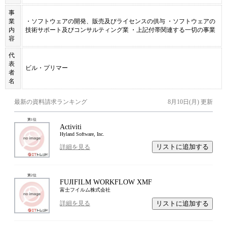
事
業
・ソフトウェアの開発、販売及びライセンスの供与 ・ソフトウェアの
内
技術サポート及びコンサルティング業 ・上記付帯関連する一切の事業
容
代
表
ビル・プリマー
者
名
最新の資料請求ランキング
8月10日(月)
更新
第
1
位
Activiti
Hyland Software, Inc.
リストに追加する
詳細を見る
第
2
位
FUJIFILM WORKFLOW XMF
富士フイルム株式会社
リストに追加する
詳細を見る