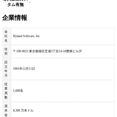
-
タム有無
企業情報
会
社
Hyland Software, Inc.
名
住
〒108-0023 東京都港区芝浦3丁目14-18豊穣ビル2F
所
設
立
1991年12月11日
年
月
従
業
1,600名
員
数
資
本
8,300 万米ドル
金