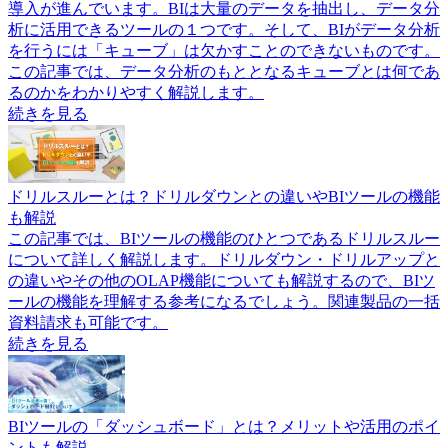
導入が進んでいます。BIは大量のデータを抽出し、データ分
析に活用できるツールの１つです。そして、BIがデータ分析
を行うには「キューブ」は欠かすことのできないものです。
この記事では、データ分析のもととなるキューブとは何であ
るのかをわかりやすく解説します。
続きを見る
ドリルスルーとは？ドリルダウンとの違いやBIツールの機能
も解説
この記事では、BIツールの機能のひとつであるドリルスルー
について詳しく解説します。ドリルダウン・ドリルアップと
の違いやその他のOLAP機能についても解説するので、BIツ
ールの機能を理解する参考になるでしょう。関連製品の一括
資料請求も可能です。
続きを見る
BIツールの「ダッシュボード」とは？メリットや活用のポイ
ントも解説