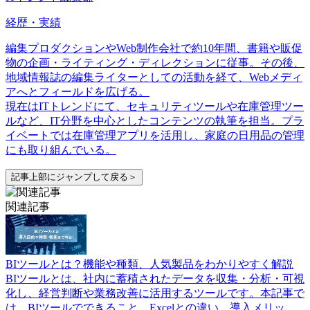
経歴・実績
編集プロダクションやWeb制作会社で約10年間、書籍や販促
物の企画・ライティング・ディレクションに従事。その後、
地域情報誌の編集ライターとしての活動を経て、Webメディ
アへとフィールドを広げる。
現在はITトレンドにて、セキュリティツールや在庫管理ツー
ルなど、IT分野を中心としたコンテンツの執筆を担当。プラ
イベートでは在庫管理アプリを活用し、家庭の日用品の管理
にも取り組んでいる。
記事上部にジャンプして戻る＞
関連記事
BIツールとは？機能や種類、人気製品をわかりやすく解説
BIツールとは、社内に蓄積されたデータを収集・分析・可視
化し、経営判断や業務改善に活用するツールです。本記事で
は、BIツールでできること、Excelとの違い、導入メリッ