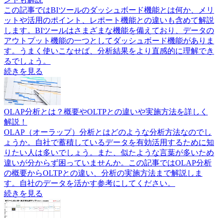
この記事ではBIツールのダッシュボード機能とは何か、メリ
ットや活用のポイント、レポート機能との違いも含めて解説
します。BIツールはさまざまな機能を備えており、データの
アウトプット機能の一つとしてダッシュボード機能がありま
す。うまく使いこなせば、分析結果をより直感的に理解でき
るでしょう。
続きを見る
OLAP分析とは？概要やOLTPとの違いや実施方法を詳しく
解説！
OLAP（オーラップ）分析とはどのような分析方法なのでし
ょうか。自社で蓄積しているデータを有効活用するために知
りたい人は多いでしょう。また、似たような言葉が多いため
違いが分からず困っていませんか。この記事ではOLAP分析
の概要からOLTPとの違い、分析の実施方法まで解説しま
す。自社のデータを活かす参考にしてください。
続きを見る