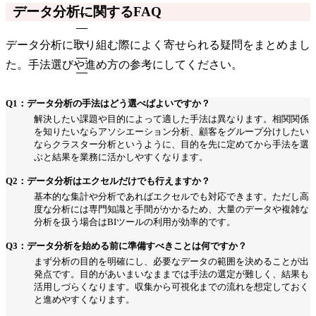
データ分析に関するFAQ
データ分析に取り組む際によく寄せられる疑問をまとめまし
た。手法選びや進め方の参考にしてください。
Q1：データ分析の手法はどう選べばよいですか？
解決したい課題や目的によって適した手法は異なります。相関関係
を知りたいならアソシエーション分析、顧客をグループ分けしたい
ならクラスター分析というように、目的を先に定めてから手法を選
ぶと結果を業務に活かしやすくなります。
Q2：データ分析はエクセルだけでも行えますか？
基本的な集計や分析であればエクセルでも対応できます。ただし高
度な分析には専門知識と手間がかかるため、大量のデータや複雑な
分析を扱う場合はBIツールの利用が効率的です。
Q3：データ分析を始める前に準備すべきことは何ですか？
まず分析の目的を明確にし、必要なデータの範囲を決めることが出
発点です。目的があいまいなままでは手法の選定が難しく、結果も
活用しづらくなります。収集から可視化までの流れを想定しておく
と進めやすくなります。