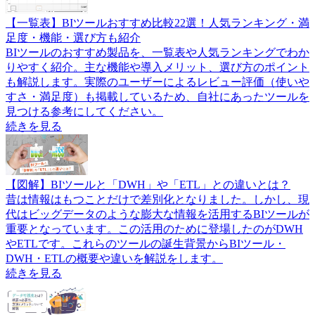
【一覧表】BIツールおすすめ比較22選！人気ランキング・満
足度・機能・選び方も紹介
BIツールのおすすめ製品を、一覧表や人気ランキングでわか
りやすく紹介。主な機能や導入メリット、選び方のポイント
も解説します。実際のユーザーによるレビュー評価（使いや
すさ・満足度）も掲載しているため、自社にあったツールを
見つける参考にしてください。
続きを見る
【図解】BIツールと「DWH」や「ETL」との違いとは？
昔は情報はもつことだけで差別化となりました。しかし、現
代はビッグデータのような膨大な情報を活用するBIツールが
重要となっています。この活用のために登場したのがDWH
やETLです。これらのツールの誕生背景からBIツール・
DWH・ETLの概要や違いを解説をします。
続きを見る