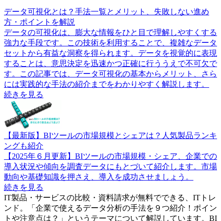
データ可視化とは？手法一覧とメリット、失敗しない進め
方・ポイントを解説
データの可視化は、膨大な情報をひと目で理解しやすくする
強力な手段です。この技術を利用することで、複雑なデータ
セットから有益な洞察を得られます。データを視覚的に表現
することは、意思決定を迅速かつ正確に行ううえで不可欠で
す。この記事では、データ可視化の基本からメリット、さら
には実践的な手法の紹介までをわかりやすく解説します。
続きを見る
【最新版】BIツールの市場規模とシェアは？人気製品ランキ
ングも紹介
【2025年６月更新】BIツールの市場規模・シェア、企業での
導入状況や傾向を調査データにもとづいて紹介します。市場
動向や基礎知識を押さえ、導入を成功させましょう。
続きを見る
IT製品・サービスの比較・資料請求が無料でできる、ITトレ
ンド。「
企業で使えるデータ分析の手法を９つ紹介！ポイン
トや注意点は？
」というテーマについて解説しています。
BI