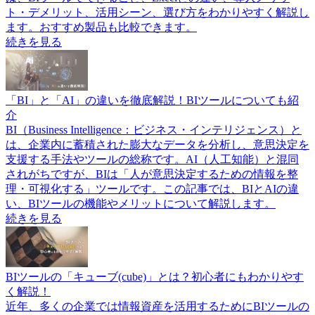
ト・デメリット、活用シーン、選び方をわかりやすく解説し
ます。おすすめ製品も比較できます。
続きを見る
「BI」と「AI」の違いを徹底解説！BIツールについても紹
介
BI（Business Intelligence：ビジネス・インテリジェンス）と
は、企業内に蓄積された膨大なデータを分析し、意思決定を
支援する手法やツールの総称です。AI（人工知能）と混同
されがちですが、BIは「人が意思決定するための情報を整
理・可視化する」ツールです。この記事では、BIとAIの違
い、BIツールの機能やメリットについて解説します。
続きを見る
BIツールの「キューブ(cube)」とは？初心者にもわかりやす
く解説！
近年、多くの企業では情報資産を活用するためにBIツールの