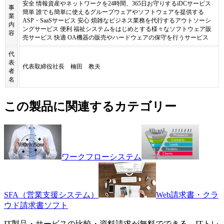
安全 情報資産やネットワークを24時間、365日お守りするiDCサービス
事
簡単 誰でも簡単に使えるグループウェアやソフトウェアを提供する
業
ASP・SaaSサービス 安心 煩雑なビジネス業務を代行するアウトソーシ
内
ングサービス 便利 福祉システムをはじめとする様々なソフトウェア販
容
売サービス 快適 OA機器の販売やハードウェアの保守を行うサービス
代
表
代表取締役社長 楠田 教夫
者
名
この製品に関連するカテゴリー
ワークフローシステム
SFA（営業支援システム）
Web請求書・クラ
ウド請求書ソフト
IT製品・サービスの比較・資料請求が無料でできる、ITトレ