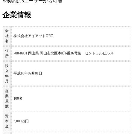
※契約は5ユーザーから可能
企業情報
会
社
株式会社アイアットOEC
名
住
700-0901 岡山県 岡山市北区本町6番36号第一セントラルビル3Ｆ
所
設
立
平成16年09月01日
年
月
従
業
100名
員
数
資
本
5,000万円
金