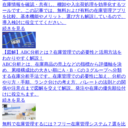
在庫情報を確認・共有し、棚卸や入出荷処理を効率化するツ
ールです。この記事では、無料および有料の在庫管理アプリ
を比較。基本機能やメリット、選び方も解説しているので、
導入検討に役立ててください。
続きを見る
【図解】ABC分析とは？在庫管理での必要性と活用方法を
わかりやすく解説！
ABC分析とは、在庫商品の売上などの指標から評価軸を決
め、累積構成比の大きい順にA・B・Cの３グループへ分類
する在庫分析手法です。在庫管理での必要性に加え、分析の
やり方・手順、ランク分けの考え方、パレートの法則との関
係や注意点まで図解を交えて解説。発注や在庫の優先順位付
けに役立ちます。
続きを見る
無料で在庫管理するには？フリー在庫管理システム７選を比