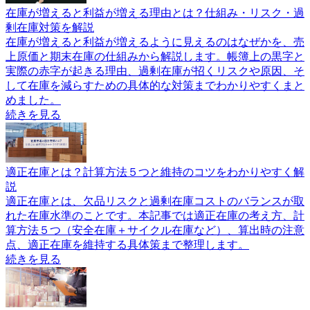
在庫が増えると利益が増える理由とは？仕組み・リスク・過
剰在庫対策を解説
在庫が増えると利益が増えるように見えるのはなぜかを、売
上原価と期末在庫の仕組みから解説します。帳簿上の黒字と
実際の赤字が起きる理由、過剰在庫が招くリスクや原因、そ
して在庫を減らすための具体的な対策までわかりやすくまと
めました。
続きを見る
適正在庫とは？計算方法５つと維持のコツをわかりやすく解
説
適正在庫とは、欠品リスクと過剰在庫コストのバランスが取
れた在庫水準のことです。本記事では適正在庫の考え方、計
算方法５つ（安全在庫＋サイクル在庫など）、算出時の注意
点、適正在庫を維持する具体策まで整理します。
続きを見る