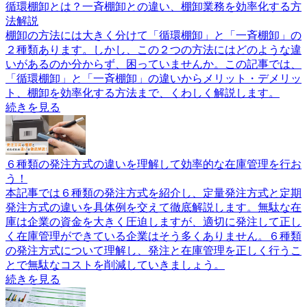
循環棚卸とは？一斉棚卸との違い、棚卸業務を効率化する方
法解説
棚卸の方法には大きく分けて「循環棚卸」と「一斉棚卸」の
２種類あります。しかし、この２つの方法にはどのような違
いがあるのか分からず、困っていませんか。この記事では、
「循環棚卸」と「一斉棚卸」の違いからメリット・デメリッ
ト、棚卸を効率化する方法まで、くわしく解説します。
続きを見る
６種類の発注方式の違いを理解して効率的な在庫管理を行お
う！
本記事では６種類の発注方式を紹介し、定量発注方式と定期
発注方式の違いを具体例を交えて徹底解説します。無駄な在
庫は企業の資金を大きく圧迫しますが、適切に発注して正し
く在庫管理ができている企業はそう多くありません。６種類
の発注方式について理解し、発注と在庫管理を正しく行うこ
とで無駄なコストを削減していきましょう。
続きを見る