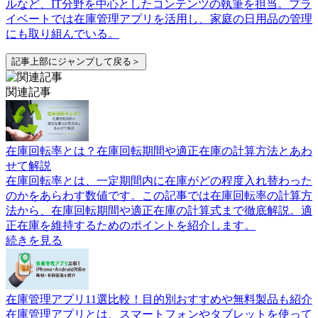
ルなど、IT分野を中心としたコンテンツの執筆を担当。プラ
イベートでは在庫管理アプリを活用し、家庭の日用品の管理
にも取り組んでいる。
記事上部にジャンプして戻る＞
関連記事
在庫回転率とは？在庫回転期間や適正在庫の計算方法とあわ
せて解説
在庫回転率とは、一定期間内に在庫がどの程度入れ替わった
のかをあらわす数値です。この記事では在庫回転率の計算方
法から、在庫回転期間や適正在庫の計算式まで徹底解説。適
正在庫を維持するためのポイントを紹介します。
続きを見る
在庫管理アプリ11選比較！目的別おすすめや無料製品も紹介
在庫管理アプリとは、スマートフォンやタブレットを使って