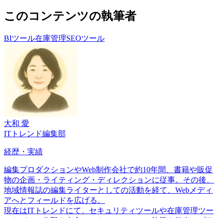
このコンテンツの執筆者
BIツール
在庫管理
SEOツール
大和 愛
ITトレンド編集部
経歴・実績
編集プロダクションやWeb制作会社で約10年間、書籍や販促
物の企画・ライティング・ディレクションに従事。その後、
地域情報誌の編集ライターとしての活動を経て、Webメディ
アへとフィールドを広げる。
現在はITトレンドにて、セキュリティツールや在庫管理ツー