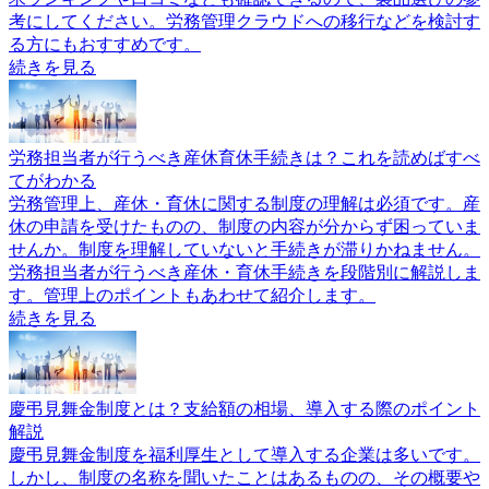
考にしてください。労務管理クラウドへの移行などを検討す
る方にもおすすめです。
続きを見る
労務担当者が行うべき産休育休手続きは？これを読めばすべ
てがわかる
労務管理上、産休・育休に関する制度の理解は必須です。産
休の申請を受けたものの、制度の内容が分からず困っていま
せんか。制度を理解していないと手続きが滞りかねません。
労務担当者が行うべき産休・育休手続きを段階別に解説しま
す。管理上のポイントもあわせて紹介します。
続きを見る
慶弔見舞金制度とは？支給額の相場、導入する際のポイント
解説
慶弔見舞金制度を福利厚生として導入する企業は多いです。
しかし、制度の名称を聞いたことはあるものの、その概要や