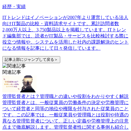
経歴・実績
ITトレンドはイノベーションが2007年より運営している法人
向けIT製品の比較・資料請求サイトです。累計訪問者数
2,000万人以上、3,750製品以上を掲載しています。ITトレン
ド編集部では、読者がIT製品・サービスを比較検討する際に
役立つ情報や、システムを活用した社内の課題解決のヒント
になる情報を記事にして日々発信しています。
記事上部にジャンプして戻る＞
関連記事
管理監督者とは？管理職との違いや役割をわかりやすく解説
管理監督者とは、一般従業員の労働条件の決定や労務管理に
ついて経営者と同等の地位や権限を付与された従業員のこと
です。この記事では、一般従業員や管理職とは役割や待遇の
異なる管理監督者について、正しい定義や労務管理上の注意
点まで徹底解説します。管理監督者性に関する事例も紹介し