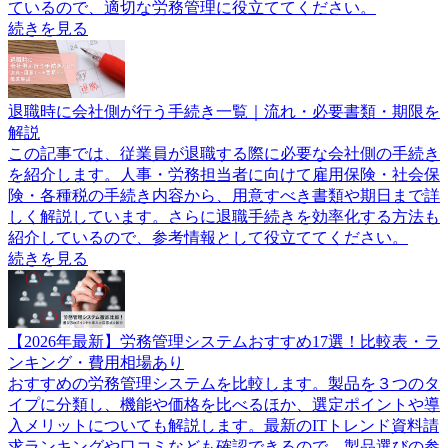
ているので、適切な労務管理に役立ててください。
続きを見る
退職時に会社側が行う手続き一覧｜流れ・必要書類・期限を
解説
この記事では、従業員が退職する際に必要な会社側の手続き
を紹介します。人事・労務担当者に向けて雇用保険・社会保
険・各種税の手続き内容から、用意すべき書類や期日まで詳
しく解説しています。さらに退職手続きを効率化する方法も
紹介しているので、参考情報として役立ててください。
続きを見る
【2026年最新】労務管理システムおすすめ17選！比較表・ラ
ンキング・費用相場あり
おすすめの労務管理システムを比較します。製品を３つのタ
イプに分類し、機能や価格を比べるほか、選定ポイントや導
入メリットについても解説します。最新のITトレンド資料請
求ランキングや口コミなども確認できるので、製品選びの参