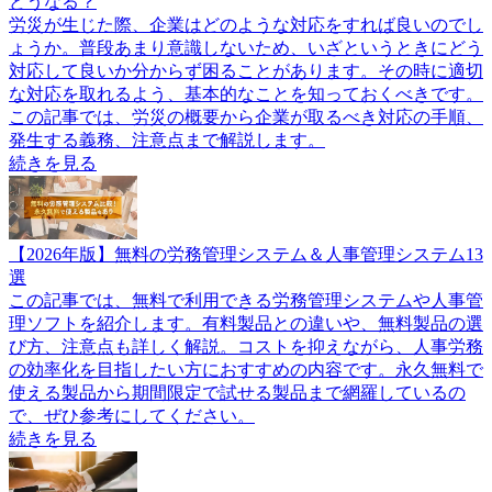
どうなる？
労災が生じた際、企業はどのような対応をすれば良いのでし
ょうか。普段あまり意識しないため、いざというときにどう
対応して良いか分からず困ることがあります。その時に適切
な対応を取れるよう、基本的なことを知っておくべきです。
この記事では、労災の概要から企業が取るべき対応の手順、
発生する義務、注意点まで解説します。
続きを見る
【2026年版】無料の労務管理システム＆人事管理システム13
選
この記事では、無料で利用できる労務管理システムや人事管
理ソフトを紹介します。有料製品との違いや、無料製品の選
び方、注意点も詳しく解説。コストを抑えながら、人事労務
の効率化を目指したい方におすすめの内容です。永久無料で
使える製品から期間限定で試せる製品まで網羅しているの
で、ぜひ参考にしてください。
続きを見る