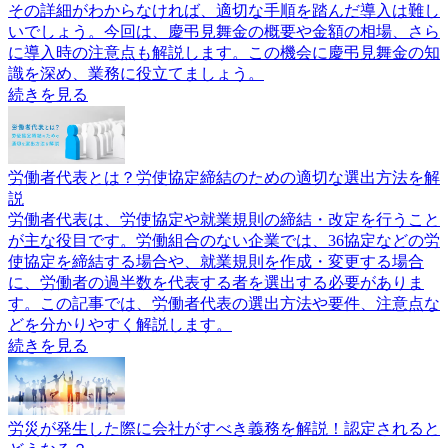
その詳細がわからなければ、適切な手順を踏んだ導入は難し
いでしょう。今回は、慶弔見舞金の概要や金額の相場、さら
に導入時の注意点も解説します。この機会に慶弔見舞金の知
識を深め、業務に役立てましょう。
続きを見る
労働者代表とは？労使協定締結のための適切な選出方法を解
説
労働者代表は、労使協定や就業規則の締結・改定を行うこと
が主な役目です。労働組合のない企業では、36協定などの労
使協定を締結する場合や、就業規則を作成・変更する場合
に、労働者の過半数を代表する者を選出する必要がありま
す。この記事では、労働者代表の選出方法や要件、注意点な
どを分かりやすく解説します。
続きを見る
労災が発生した際に会社がすべき義務を解説！認定されると