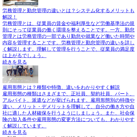
労務管理と勤怠管理の違いとは？システム化するメリットも
解説！
労務管理とは、従業員の賃金や福利厚生など労働基準法の規
則にそって従業員の働く環境を整えることです。一方、勤怠
管理とは労務管理の一部であり勤怠や就業など働いた時間や
内容を管理することです。労務管理と勤怠管理の違いを詳し
く解説します。理解して管理を行うことで、従業員の満足度
は上がるでしょう。
続きを見る
雇用形態とは？種類や特徴、違いをわかりやすく解説
雇用形態の種類はさまざまで、正社員、契約社員、パート、
アルバイト、派遣などが挙げられます。雇用形態別の特徴や
違い、メリット・デメリットを理解して、自分の働き方や自
社に適した人材確保を行うようにしましょう。また、社会保
険の加入条件や雇用形態の変更方法についても、わかりやす
く解説しています。
続きを見る