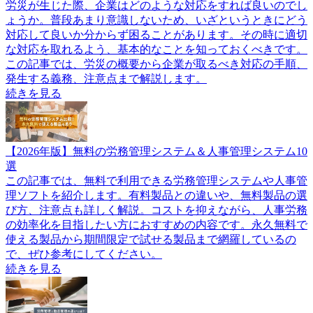
労災が生じた際、企業はどのような対応をすれば良いのでし
ょうか。普段あまり意識しないため、いざというときにどう
対応して良いか分からず困ることがあります。その時に適切
な対応を取れるよう、基本的なことを知っておくべきです。
この記事では、労災の概要から企業が取るべき対応の手順、
発生する義務、注意点まで解説します。
続きを見る
【2026年版】無料の労務管理システム＆人事管理システム10
選
この記事では、無料で利用できる労務管理システムや人事管
理ソフトを紹介します。有料製品との違いや、無料製品の選
び方、注意点も詳しく解説。コストを抑えながら、人事労務
の効率化を目指したい方におすすめの内容です。永久無料で
使える製品から期間限定で試せる製品まで網羅しているの
で、ぜひ参考にしてください。
続きを見る