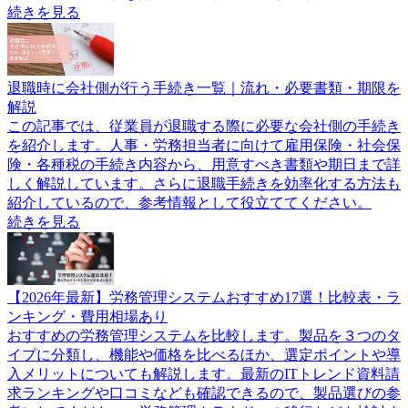
続きを見る
退職時に会社側が行う手続き一覧｜流れ・必要書類・期限を
解説
この記事では、従業員が退職する際に必要な会社側の手続き
を紹介します。人事・労務担当者に向けて雇用保険・社会保
険・各種税の手続き内容から、用意すべき書類や期日まで詳
しく解説しています。さらに退職手続きを効率化する方法も
紹介しているので、参考情報として役立ててください。
続きを見る
【2026年最新】労務管理システムおすすめ17選！比較表・ラ
ンキング・費用相場あり
おすすめの労務管理システムを比較します。製品を３つのタ
イプに分類し、機能や価格を比べるほか、選定ポイントや導
入メリットについても解説します。最新のITトレンド資料請
求ランキングや口コミなども確認できるので、製品選びの参