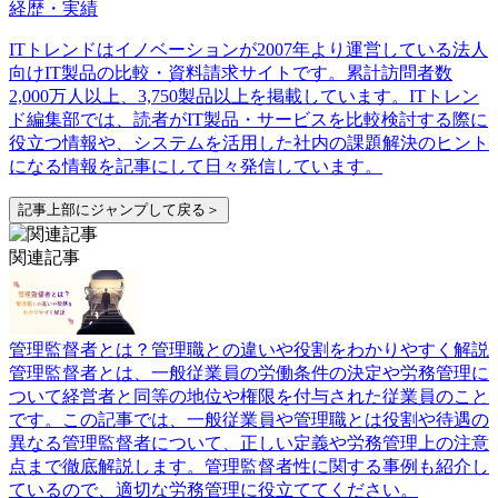
経歴・実績
ITトレンドはイノベーションが2007年より運営している法人
向けIT製品の比較・資料請求サイトです。累計訪問者数
2,000万人以上、3,750製品以上を掲載しています。ITトレン
ド編集部では、読者がIT製品・サービスを比較検討する際に
役立つ情報や、システムを活用した社内の課題解決のヒント
になる情報を記事にして日々発信しています。
記事上部にジャンプして戻る＞
関連記事
管理監督者とは？管理職との違いや役割をわかりやすく解説
管理監督者とは、一般従業員の労働条件の決定や労務管理に
ついて経営者と同等の地位や権限を付与された従業員のこと
です。この記事では、一般従業員や管理職とは役割や待遇の
異なる管理監督者について、正しい定義や労務管理上の注意
点まで徹底解説します。管理監督者性に関する事例も紹介し
ているので、適切な労務管理に役立ててください。