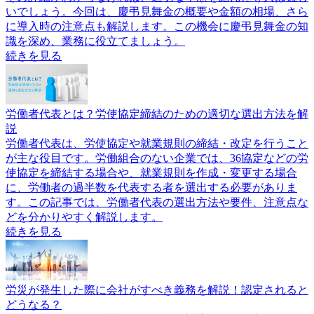
いでしょう。今回は、慶弔見舞金の概要や金額の相場、さら
に導入時の注意点も解説します。この機会に慶弔見舞金の知
識を深め、業務に役立てましょう。
続きを見る
労働者代表とは？労使協定締結のための適切な選出方法を解
説
労働者代表は、労使協定や就業規則の締結・改定を行うこと
が主な役目です。労働組合のない企業では、36協定などの労
使協定を締結する場合や、就業規則を作成・変更する場合
に、労働者の過半数を代表する者を選出する必要がありま
す。この記事では、労働者代表の選出方法や要件、注意点な
どを分かりやすく解説します。
続きを見る
労災が発生した際に会社がすべき義務を解説！認定されると
どうなる？