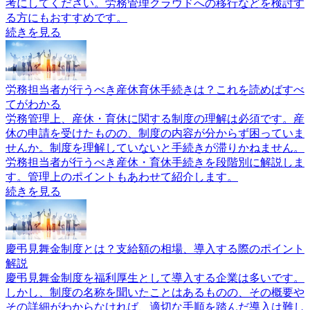
考にしてください。労務管理クラウドへの移行などを検討す
る方にもおすすめです。
続きを見る
労務担当者が行うべき産休育休手続きは？これを読めばすべ
てがわかる
労務管理上、産休・育休に関する制度の理解は必須です。産
休の申請を受けたものの、制度の内容が分からず困っていま
せんか。制度を理解していないと手続きが滞りかねません。
労務担当者が行うべき産休・育休手続きを段階別に解説しま
す。管理上のポイントもあわせて紹介します。
続きを見る
慶弔見舞金制度とは？支給額の相場、導入する際のポイント
解説
慶弔見舞金制度を福利厚生として導入する企業は多いです。
しかし、制度の名称を聞いたことはあるものの、その概要や
その詳細がわからなければ、適切な手順を踏んだ導入は難し