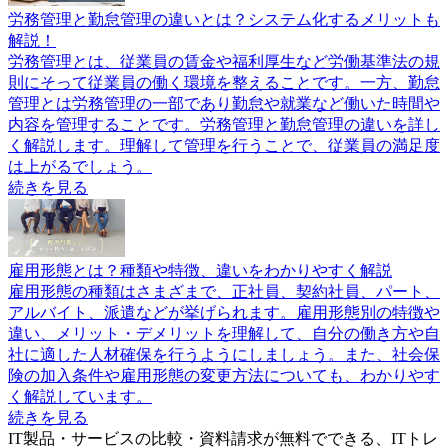
労務管理と勤怠管理の違いとは？システム化するメリットも
解説！
労務管理とは、従業員の賃金や福利厚生など労働基準法の規
則にそって従業員の働く環境を整えることです。一方、勤怠
管理とは労務管理の一部であり勤怠や就業など働いた時間や
内容を管理することです。労務管理と勤怠管理の違いを詳し
く解説します。理解して管理を行うことで、従業員の満足度
は上がるでしょう。
続きを見る
雇用形態とは？種類や特徴、違いをわかりやすく解説
雇用形態の種類はさまざまで、正社員、契約社員、パート、
アルバイト、派遣などが挙げられます。雇用形態別の特徴や
違い、メリット・デメリットを理解して、自分の働き方や自
社に適した人材確保を行うようにしましょう。また、社会保
険の加入条件や雇用形態の変更方法についても、わかりやす
く解説しています。
続きを見る
IT製品・サービスの比較・資料請求が無料でできる、ITトレ