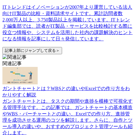
ITトレンドはイノベーションが2007年より運営している法人
向けIT製品の比較・資料請求サイトです。累計訪問者数
2,000万人以上、3,750製品以上を掲載しています。ITトレン
ド編集部では、読者がIT製品・サービスを比較検討する際に
役立つ情報や、システムを活用した社内の課題解決のヒント
になる情報を記事にして日々発信しています。
記事上部にジャンプして戻る＞
関連記事
ガントチャートとは？WBSとの違いやExcelでの作り方をわ
かりやすく解説
ガントチャートとは、タスクの期間や進捗を横棒で可視化す
る管理手法です。この記事では、ガントチャートの基本構造
やWBS・バーチャートとの違い、Excelでの作り方、進捗管
理を成功させる運用のコツを解説します。さらに、自作とツ
ール導入の違いや、おすすめのプロジェクト管理ツールも紹
介します。