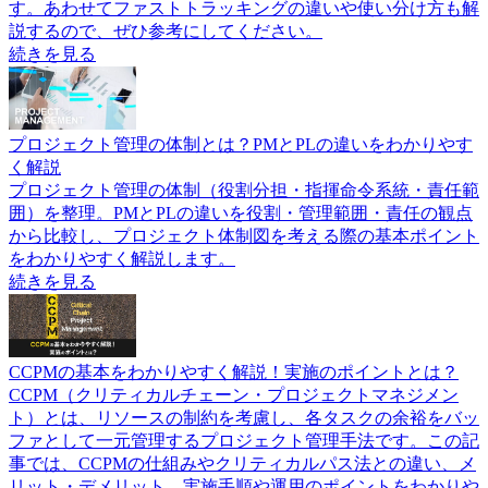
す。あわせてファストトラッキングの違いや使い分け方も解
説するので、ぜひ参考にしてください。
続きを見る
プロジェクト管理の体制とは？PMとPLの違いをわかりやす
く解説
プロジェクト管理の体制（役割分担・指揮命令系統・責任範
囲）を整理。PMとPLの違いを役割・管理範囲・責任の観点
から比較し、プロジェクト体制図を考える際の基本ポイント
をわかりやすく解説します。
続きを見る
CCPMの基本をわかりやすく解説！実施のポイントとは？
CCPM（クリティカルチェーン・プロジェクトマネジメン
ト）とは、リソースの制約を考慮し、各タスクの余裕をバッ
ファとして一元管理するプロジェクト管理手法です。この記
事では、CCPMの仕組みやクリティカルパス法との違い、メ
リット・デメリット、実施手順や運用のポイントをわかりや