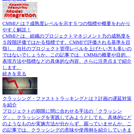
CMMIとは？成熟度レベルを示す５つの指標や概要をわかり
やすく解説！
CMMIとは、組織のプロジェクトマネジメント力の成熟度を
５段階評価ではかる指標です。CMMIで評価される基準を目
指し、自社のプロジェクト管理レベルを上げたい方も多いの
ではないでしょうか。この記事では、CMMIの概要や目的、
表現方法や指標などの具体的な内容、さらに注意点まで紹介
します。
続きを見る
クラッシング・ファストトラッキングとは？計画の遅延対策
を紹介
プロジェクトの期限に間に合わせる手法の「クラッシン
グ」。クラッシングを実践してみようとしても、具体的にど
のようなものか実施方法が分からず、困っていませんか。こ
の記事では、クラッシングの意味や使用例を紹介していきま