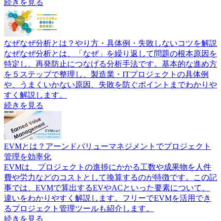
続きを見る
なぜなぜ分析とは？やり方・具体例・失敗しないコツを解説
なぜなぜ分析とは、「なぜ」を繰り返して問題の根本原因を
特定し、再発防止につなげる分析手法です。基本的な進め方
を５ステップで整理し、製造業・ITプロジェクトの具体例
や、うまくいかない原因、失敗を防ぐポイントまでわかりや
すく解説します。
続きを見る
EVMとは？アーンドバリューマネジメントでプロジェクト
管理を効率化
EVMは、プロジェクトの進捗にかかる工数や成果物を人件
費や労力などのコストとして換算するのが特徴です。この記
事では、EVMで算出するEVやACといった要素について、
違いをわかりやすく解説します。フリーでEVMを活用でき
るプロジェクト管理ツールも紹介します。
続きを見る