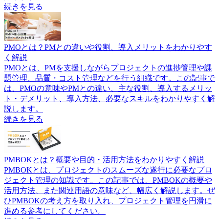
続きを見る
PMOとは？PMとの違いや役割、導入メリットをわかりやす
く解説
PMOとは、PMを支援しながらプロジェクトの進捗管理や課
題管理、品質・コスト管理などを行う組織です。この記事で
は、PMOの意味やPMとの違い、主な役割、導入するメリッ
ト・デメリット、導入方法、必要なスキルをわかりやすく解
説します。
続きを見る
PMBOKとは？概要や目的・活用方法をわかりやすく解説
PMBOKとは、プロジェクトのスムーズな遂行に必要なプロ
ジェクト管理の知識です。この記事では、PMBOKの概要や
活用方法、また関連用語の意味など、幅広く解説します。ぜ
ひPMBOKの考え方を取り入れ、プロジェクト管理を円滑に
進める参考にしてください。