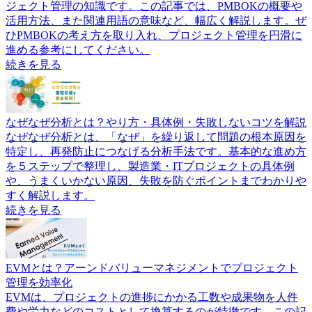
ジェクト管理の知識です。この記事では、PMBOKの概要や
活用方法、また関連用語の意味など、幅広く解説します。ぜ
ひPMBOKの考え方を取り入れ、プロジェクト管理を円滑に
進める参考にしてください。
続きを見る
なぜなぜ分析とは？やり方・具体例・失敗しないコツを解説
なぜなぜ分析とは、「なぜ」を繰り返して問題の根本原因を
特定し、再発防止につなげる分析手法です。基本的な進め方
を５ステップで整理し、製造業・ITプロジェクトの具体例
や、うまくいかない原因、失敗を防ぐポイントまでわかりや
すく解説します。
続きを見る
EVMとは？アーンドバリューマネジメントでプロジェクト
管理を効率化
EVMは、プロジェクトの進捗にかかる工数や成果物を人件
費や労力などのコストとして換算するのが特徴です。この記