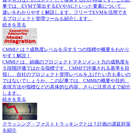
事では、EVMで算出するEVやACといった要素について、
違いをわかりやすく解説します。フリーでEVMを活用でき
るプロジェクト管理ツールも紹介します。
続きを見る
CMMIとは？成熟度レベルを示す５つの指標や概要をわかり
やすく解説！
CMMIとは、組織のプロジェクトマネジメント力の成熟度を
５段階評価ではかる指標です。CMMIで評価される基準を目
指し、自社のプロジェクト管理レベルを上げたい方も多いの
ではないでしょうか。この記事では、CMMIの概要や目的、
表現方法や指標などの具体的な内容、さらに注意点まで紹介
します。
続きを見る
クラッシング・ファストトラッキングとは？計画の遅延対策
を紹介