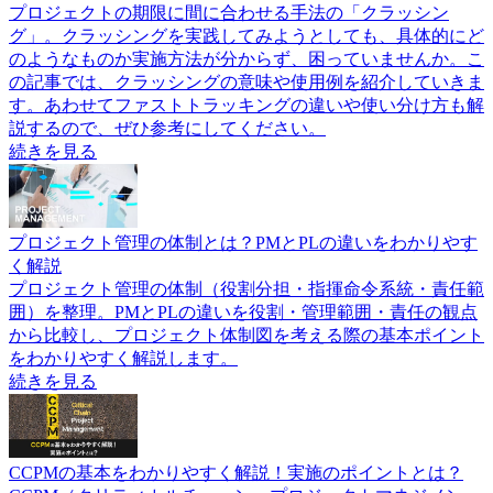
プロジェクトの期限に間に合わせる手法の「クラッシン
グ」。クラッシングを実践してみようとしても、具体的にど
のようなものか実施方法が分からず、困っていませんか。こ
の記事では、クラッシングの意味や使用例を紹介していきま
す。あわせてファストトラッキングの違いや使い分け方も解
説するので、ぜひ参考にしてください。
続きを見る
プロジェクト管理の体制とは？PMとPLの違いをわかりやす
く解説
プロジェクト管理の体制（役割分担・指揮命令系統・責任範
囲）を整理。PMとPLの違いを役割・管理範囲・責任の観点
から比較し、プロジェクト体制図を考える際の基本ポイント
をわかりやすく解説します。
続きを見る
CCPMの基本をわかりやすく解説！実施のポイントとは？