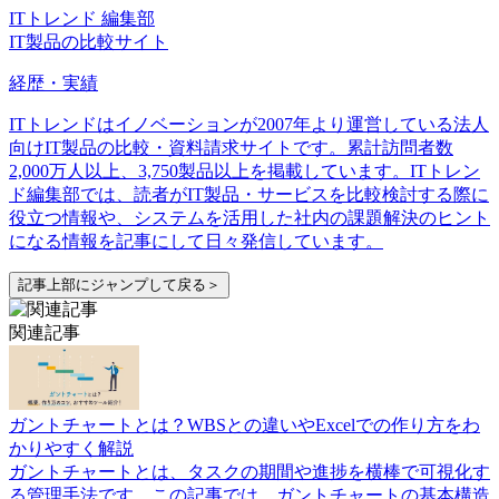
ITトレンド 編集部
IT製品の比較サイト
経歴・実績
ITトレンドはイノベーションが2007年より運営している法人
向けIT製品の比較・資料請求サイトです。累計訪問者数
2,000万人以上、3,750製品以上を掲載しています。ITトレン
ド編集部では、読者がIT製品・サービスを比較検討する際に
役立つ情報や、システムを活用した社内の課題解決のヒント
になる情報を記事にして日々発信しています。
記事上部にジャンプして戻る＞
関連記事
ガントチャートとは？WBSとの違いやExcelでの作り方をわ
かりやすく解説
ガントチャートとは、タスクの期間や進捗を横棒で可視化す
る管理手法です。この記事では、ガントチャートの基本構造