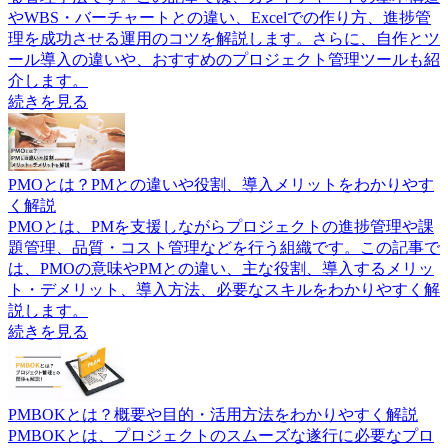
やWBS・バーチャートとの違い、Excelでの作り方、進捗管
理を成功させる運用のコツを解説します。さらに、自作とツ
ール導入の違いや、おすすめのプロジェクト管理ツールも紹
介します。
続きを見る
PMOとは？PMとの違いや役割、導入メリットをわかりやす
く解説
PMOとは、PMを支援しながらプロジェクトの進捗管理や課
題管理、品質・コスト管理などを行う組織です。この記事で
は、PMOの意味やPMとの違い、主な役割、導入するメリッ
ト・デメリット、導入方法、必要なスキルをわかりやすく解
説します。
続きを見る
PMBOKとは？概要や目的・活用方法をわかりやすく解説
PMBOKとは、プロジェクトのスムーズな遂行に必要なプロ