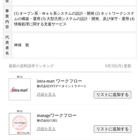
金
事
(1) オープン系・Ｗｅｂ系システムの設計・開発 (2) ネットワークシステ
業
ムの構築・運用 (3) 大型汎用システムの設計・開発、及び保守・運用 (4)
内
情報処理に関する支援サービス
容
代
表
神保 敦
者
名
最新の資料請求ランキング
8月3日(月)
更新
第
1
位
intra-mart ワークフロー
株式会社NTTデータイントラマート
リストに追加する
詳細を見る
第
2
位
manageワークフロー
株式会社COEL
リストに追加する
詳細を見る