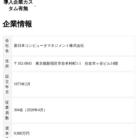
導入企業カス
-
タム有無
企業情報
会
社
新日本コンピュータマネジメント株式会社
名
住
〒162-0845 東京都新宿区市谷本村町1-1 住友市ヶ谷ビル14階
所
設
立
1975年2月
年
月
従
業
304名（2020年4月）
員
数
資
本
9,980万円