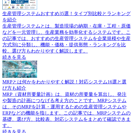
生産管理システムおすすめ35選！タイプ別比較とランキング
を紹介
生産管理システムとは、製造現場の納期・在庫・工程・原価
などを一元管理し、生産業務を効率化するシステムです。こ
の記事では、おすすめの生産管理システムを企業規模や生産
方式別に分類し、機能・価格・提供形態・ランキングを比
較。選び方もわかりやすく解説します。
続きを見る
MRPとは何かをわかりやすく解説！対応システム16選と選
び方も紹介
MRP（資材所要量計画）は、資材の所要量を算出し、発注
や製造の計画につなげる考え方のことです。MRPシステム
は、そのMRPを計算・運用するための生産管理システムや
ERPなどの機能を指します。この記事では、MRPシステムの
基礎、選び方、比較表、対応システムをまとめて確認できま
す。
続きを見る