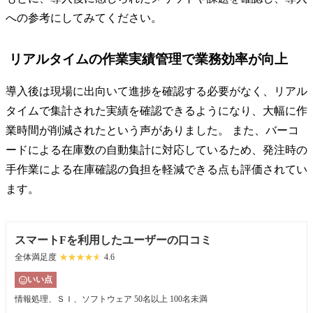
への参考にしてみてください。
リアルタイムの作業実績管理で業務効率が向上
導入後は現場に出向いて進捗を確認する必要がなく、リアル
タイムで集計された実績を確認できるようになり、大幅に作
業時間が削減されたという声がありました。 また、バーコ
ードによる在庫数の自動集計に対応しているため、発注時の
手作業による在庫確認の負担を軽減できる点も評価されてい
ます。
スマートFを利用したユーザーの口コミ
全体満足度
☆☆☆☆☆
★★★★★
4.6
いい点
情報処理、ＳＩ、ソフトウェア
50名以上 100名未満