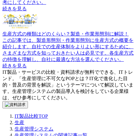
考にしてください。
続きを見る
生産方式の種類はどのくらい？製造・作業形態別に解説！
この記事では、製造形態別・作業形態別に生産方式の概要を
紹介します。自社での生産体制をよりよい形にするために、
さまざまな方式を知っておきたい人は必見です。各生産方式
の特徴を理解し、自社に最適な方法を選んでください。
続きを見る
IT製品・サービスの比較・資料請求が無料でできる、ITトレ
ンド。「
生産管理に不可欠なPOPとは？IT化で進化した目
的・普及の背景を解説
」というテーマについて解説していま
す。
生産管理システム
の製品導入を検討をしている企業様
は、ぜひ参考にしてください。
IT製品比較TOP
生産
生産管理システム
生産管理システムの関連記事一覧