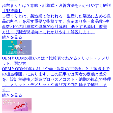
歩留まりとは？意味・計算式・改善方法をわかりやすく解説
【製造業】
歩留まりとは、製造業で使われる「生産した製品に占める良
品の割合」を示す重要な指標です。歩留まり率＝良品数÷生
産数×100の計算式や具体的な計算例、低下する原因、改善
方法まで製造現場向けにわかりやすく解説します。
続きを見る
OEMとODMの違いとは？比較表でわかるメリット・デメリ
ット、選び方
OEMとODMの違いは「企画・設計の主導権」と「製造まで
の担当範囲」にあります。この記事では両者の定義と差分
を、設計主導権／製造プロセス／コスト・納期の観点で整理
し、メリット・デメリットや選び方の判断軸まで解説しま
す。
続きを見る