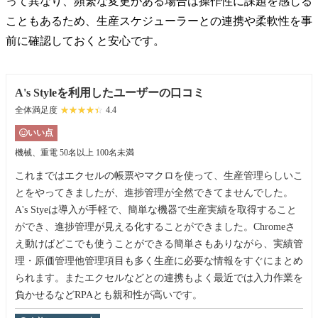
って異なり、頻繁な変更がある場合は操作性に課題を感じる
こともあるため、生産スケジューラーとの連携や柔軟性を事
前に確認しておくと安心です。
A's Styleを利用したユーザーの口コミ
全体満足度
☆☆☆☆☆
★★★★★
4.4
いい点
機械、重電
50名以上 100名未満
これまではエクセルの帳票やマクロを使って、生産管理らしいこ
とをやってきましたが、進捗管理が全然できてませんでした。
A's Styeは導入が手軽で、簡単な機器で生産実績を取得すること
ができ、進捗管理が見える化することができました。Chromeさ
え動けばどこでも使うことができる簡単さもありながら、実績管
理・原価管理他管理項目も多く生産に必要な情報をすぐにまとめ
られます。またエクセルなどとの連携もよく最近では入力作業を
負かせるなどRPAとも親和性が高いです。