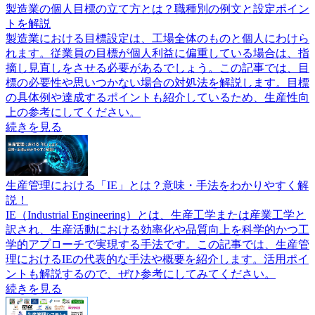
製造業の個人目標の立て方とは？職種別の例文と設定ポイン
トを解説
製造業における目標設定は、工場全体のものと個人にわけら
れます。従業員の目標が個人利益に偏重している場合は、指
摘し見直しをさせる必要があるでしょう。この記事では、目
標の必要性や思いつかない場合の対処法を解説します。目標
の具体例や達成するポイントも紹介しているため、生産性向
上の参考にしてください。
続きを見る
生産管理における「IE」とは？意味・手法をわかりやすく解
説！
IE（Industrial Engineering）とは、生産工学または産業工学と
訳され、生産活動における効率化や品質向上を科学的かつ工
学的アプローチで実現する手法です。この記事では、生産管
理におけるIEの代表的な手法や概要を紹介します。活用ポイ
ントも解説するので、ぜひ参考にしてみてください。
続きを見る