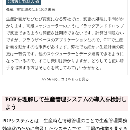
改善してほしい点
機械、重電
50名以上 100名未満
生産計画がたびたび変更になる弊社では、変更の処理に手間がか
かります。高級スケジューラーのようにドラッグアンドドロップ
で変更できるような簡便さは期待できないです。計算は問題ない
ですが、ブラウザベースのアプリケーションなので、GUIで生産
計画を動かすのも限界があります。弊社でも細かい生産計画の変
更は一苦労です。他のスケジューラーとデータ連携できるように
なっているので、すこし費用は掛かりますが、どうしても使い勝
手を追求する方はそちらを試してみてはいかがかと。
A's Styleの口コミをもっと見る
POPを理解して生産管理システムの導入を検討し
よう
POPシステムとは、生産時点情報管理のことで生産管理業務
効率化のために普及したシステムです。工場の作業を見える