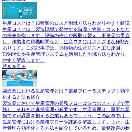
生産ロスとは？16種類のロスと削減方法をわかりやすく解説
生産ロスとは、製造現場で発生する時間・物量・コストなど
の損失を指します。設備の停止や段取り替え、不良品の手直
し、作業者の待機時間など、生産ロスにはさまざまな種類が
あります。この記事では、16種類の生産ロスと主な原因、
TPM活動や生産管理システムを活用した削減方法をわかり
やすく解説します。
続きを見る
製造業における生産管理とは？業務フロー５ステップ！効率
化する方法も紹介
製造業において生産管理の業務フローは５つのステップで実
施し、それぞれ進捗管理が必要です。生産管理は、重要な業
務ですが課題を抱える企業もあるでしょう。この記事では、
生産管理における業務フローや課題を解説します。また、生
産管理を効率化する方法も紹介しているため、業務改善の参