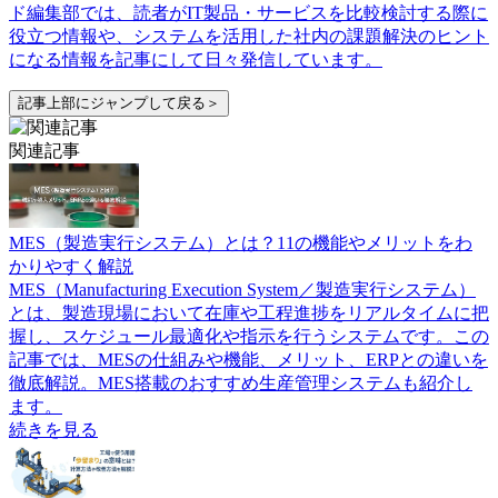
ド編集部では、読者がIT製品・サービスを比較検討する際に
役立つ情報や、システムを活用した社内の課題解決のヒント
になる情報を記事にして日々発信しています。
記事上部にジャンプして戻る＞
関連記事
MES（製造実行システム）とは？11の機能やメリットをわ
かりやすく解説
MES（Manufacturing Execution System／製造実行システム）
とは、製造現場において在庫や工程進捗をリアルタイムに把
握し、スケジュール最適化や指示を行うシステムです。この
記事では、MESの仕組みや機能、メリット、ERPとの違いを
徹底解説。MES搭載のおすすめ生産管理システムも紹介し
ます。
続きを見る