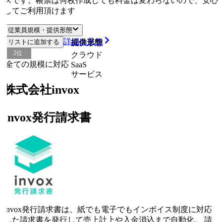
スです。帳票は何枚作成しても料金は変わらないので、安心
してご利用頂けます
従業員規模・提供形態
詳細を見る
リストに追加する
従業員規模
提供形態
2
位
クラウド
全ての規模に対応
SaaS
サービス
株式会社invox
invox発行請求書
invox発行請求書は、紙でも電子でもインボイス制度に対応
した請求書を発行して売上計上や入金消込まで自動化。 請