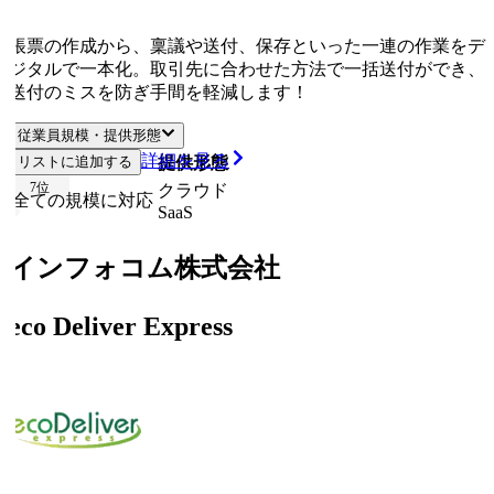
帳票の作成から、稟議や送付、保存といった一連の作業をデ
ジタルで一本化。取引先に合わせた方法で一括送付ができ、
送付のミスを防ぎ手間を軽減します！
従業員規模・提供形態
詳細を見る
リストに追加する
従業員規模
提供形態
7
位
クラウド
全ての規模に対応
SaaS
インフォコム株式会社
eco Deliver Express