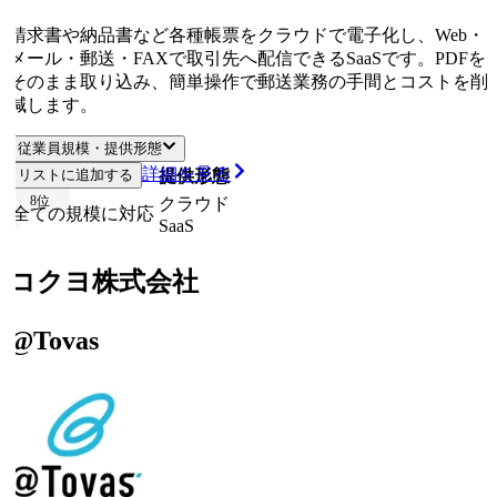
請求書や納品書など各種帳票をクラウドで電子化し、Web・
メール・郵送・FAXで取引先へ配信できるSaaSです。PDFを
そのまま取り込み、簡単操作で郵送業務の手間とコストを削
減します。
従業員規模・提供形態
詳細を見る
リストに追加する
従業員規模
提供形態
8
位
クラウド
全ての規模に対応
SaaS
コクヨ株式会社
@Tovas