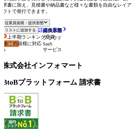
求書に加え、見積書や納品書など様々な書類を自由なレイア
ウトで発行できます。
従業員規模・提供形態
詳細を見る
リストに追加する
従業員規模
提供形態
上半期ランキング
受賞
クラウド
全ての規模に対応
SaaS
3
位
サービス
株式会社インフォマート
BtoBプラットフォーム 請求書