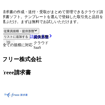
請求書の作成・送付・受取がまとめて管理できるクラウド請
求書ソフト。テンプレートを選んで登録した取引先と品目を
選ぶだけ。まずは無料でお試しいただけます。
従業員規模・提供形態
詳細を見る
リストに追加する
従業員規模
提供形態
5
位
クラウド
全ての規模に対応
SaaS
フリー株式会社
freee請求書