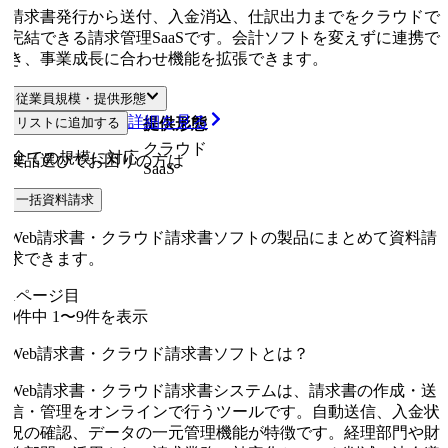
請求書発行から送付、入金消込、仕訳出力までをクラウドで
完結できる請求管理SaaSです。会計ソフトを変えずに連携で
き、事業成長に合わせ機能を拡張できます。
従業員規模・提供形態
詳細を見る
リストに追加する
従業員規模
提供形態
クラウド
全ての規模に対応
製品選びでお困りの方は
SaaS
一括資料請求
Web請求書・クラウド請求書ソフトの製品にまとめて資料請
求できます。
1
ページ目
9
件中
1
〜
9
件を表示
Web請求書・クラウド請求書ソフトとは？
Web請求書・クラウド請求書システムは、請求書の作成・送
信・管理をオンラインで行うツールです。自動送信、入金状
況の確認、データの一元管理機能が特徴です。経理部門や財