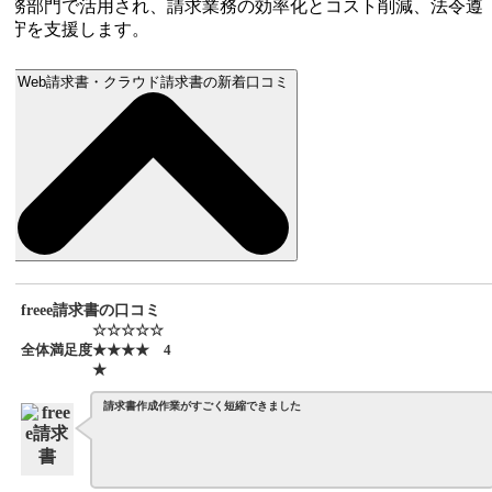
務部門で活用され、請求業務の効率化とコスト削減、法令遵
守を支援します。
Web請求書・クラウド請求書の新着口コミ
freee請求書の口コミ
☆☆☆☆☆
全体満足度
★★★★
4
★
請求書作成作業がすごく短縮できました