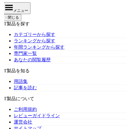
メニュー
✕
閉じる
IT製品を探す
カテゴリーから探す
ランキングから探す
年間ランキングから探す
専門家一覧
あなたの閲覧履歴
IT製品を知る
用語集
記事を読む
IT製品について
ご利用規約
レビューガイドライン
運営会社
サイトマップ