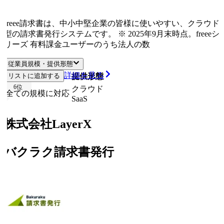
freee請求書は、中小中堅企業の皆様に使いやすい、クラウド
型の請求書発行システムです。 ※ 2025年9月末時点。freeeシ
リーズ 有料課金ユーザーのうち法人の数
従業員規模・提供形態
詳細を見る
リストに追加する
従業員規模
提供形態
6
位
クラウド
全ての規模に対応
SaaS
株式会社LayerX
バクラク請求書発行