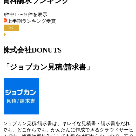
資料請求ランキング
9
件中
1
〜
9
件
を表示
上半期ランキング
受賞
1
位
株式会社DONUTS
「ジョブカン見積/請求書」
ジョブカン見積/請求書は、キレイな見積書・請求書をだれ
でも、どこからでも、かんたんに作成できるクラウドサービ