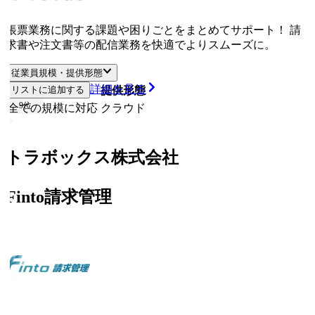
帳票業務に関する課題や困りごとをまとめてサポート！ 請
求書や注文書等の配信業務を快適でよりスムーズに。
従業員規模・提供形態
詳細を見る
リストに追加する
従業員規模
提供形態
9
位
全ての規模に対応
クラウド
トラボックス株式会社
Finto請求管理