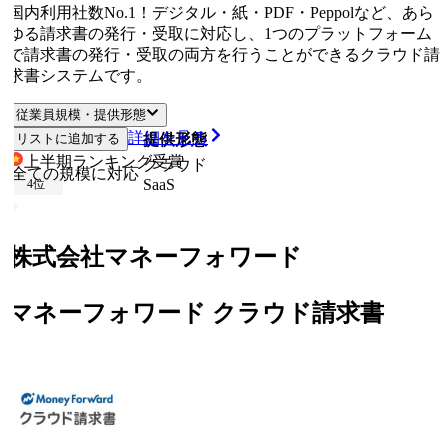
国内利用社数No.1！デジタル・紙・PDF・Peppolなど、あら
ゆる請求書の発行・受取に対応し、1つのプラットフォーム
で請求書の発行・受取の両方を行うことができるクラウド請
求書システムです。
従業員規模・提供形態
詳細を見る
リストに追加する
従業員規模
提供形態
上半期ランキング
受賞
クラウド
全ての規模に対応
SaaS
4
位
株式会社マネーフォワード
マネーフォワード クラウド請求書