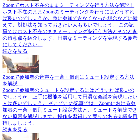
Zoomでホスト不在のままミーティングを行う方法を解説！
ホスト不在のままZoomのミーティングを行うにはどうすれ
ば良いのでしょうか。急に参加できなくなった場合などに備
えて、対処法を知っておきたい人も多いでしょう。 この記
事ではホスト不在のままミーティングを行う方法とそのとき
の留意点を紹介します。円滑なミーティングを実現する参考
にしてください。
続きを見る
Zoomで参加者の音声を一斉・個別にミュート設定する方法
を解説！
Zoomで参加者のミュートを設定するにはどうすれば良いの
でしょうか。上手に機能を活用して円滑な会議を実現したい
人は多いでしょう。 そこでこの記事では、Zoomにおける参
加者の一斉・個別ミュート設定方法と、ミュートを解除でき
ない原因を解説します。操作を習得して実りのある会議を目
指しましょう。
続きを見る