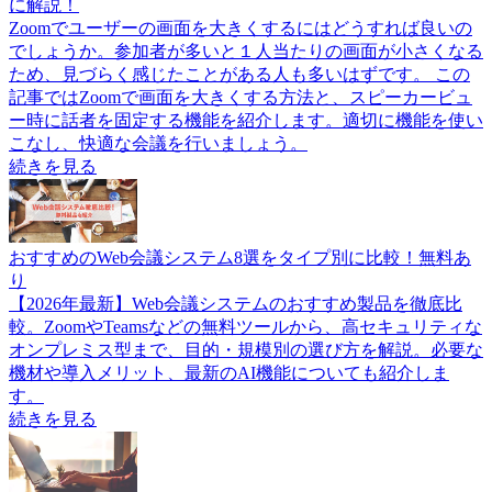
に解説！
Zoomでユーザーの画面を大きくするにはどうすれば良いの
でしょうか。参加者が多いと１人当たりの画面が小さくなる
ため、見づらく感じたことがある人も多いはずです。 この
記事ではZoomで画面を大きくする方法と、スピーカービュ
ー時に話者を固定する機能を紹介します。適切に機能を使い
こなし、快適な会議を行いましょう。
続きを見る
おすすめのWeb会議システム8選をタイプ別に比較！無料あ
り
【2026年最新】Web会議システムのおすすめ製品を徹底比
較。ZoomやTeamsなどの無料ツールから、高セキュリティな
オンプレミス型まで、目的・規模別の選び方を解説。必要な
機材や導入メリット、最新のAI機能についても紹介しま
す。
続きを見る