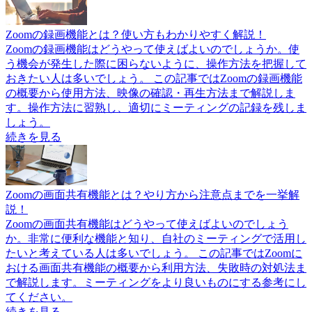
Zoomの録画機能とは？使い方もわかりやすく解説！
Zoomの録画機能はどうやって使えばよいのでしょうか。使
う機会が発生した際に困らないように、操作方法を把握して
おきたい人は多いでしょう。 この記事ではZoomの録画機能
の概要から使用方法、映像の確認・再生方法まで解説しま
す。操作方法に習熟し、適切にミーティングの記録を残しま
しょう。
続きを見る
Zoomの画面共有機能とは？やり方から注意点までを一挙解
説！
Zoomの画面共有機能はどうやって使えばよいのでしょう
か。非常に便利な機能と知り、自社のミーティングで活用し
たいと考えている人は多いでしょう。 この記事ではZoomに
おける画面共有機能の概要から利用方法、失敗時の対処法ま
で解説します。ミーティングをより良いものにする参考にし
てください。
続きを見る