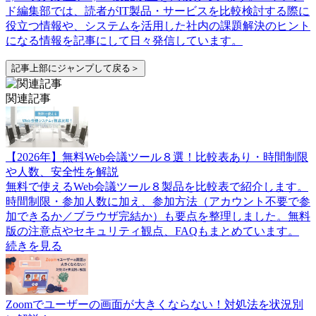
ド編集部では、読者がIT製品・サービスを比較検討する際に
役立つ情報や、システムを活用した社内の課題解決のヒント
になる情報を記事にして日々発信しています。
記事上部にジャンプして戻る＞
関連記事
【2026年】無料Web会議ツール８選！比較表あり・時間制限
や人数、安全性を解説
無料で使えるWeb会議ツール８製品を比較表で紹介します。
時間制限・参加人数に加え、参加方法（アカウント不要で参
加できるか／ブラウザ完結か）も要点を整理しました。無料
版の注意点やセキュリティ観点、FAQもまとめています。
続きを見る
Zoomでユーザーの画面が大きくならない！対処法を状況別