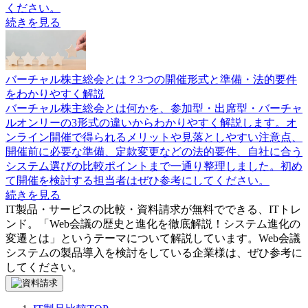
ください。
続きを見る
バーチャル株主総会とは？3つの開催形式と準備・法的要件
をわかりやすく解説
バーチャル株主総会とは何かを、参加型・出席型・バーチャ
ルオンリーの3形式の違いからわかりやすく解説します。オ
ンライン開催で得られるメリットや見落としやすい注意点、
開催前に必要な準備、定款変更などの法的要件、自社に合う
システム選びの比較ポイントまで一通り整理しました。初め
て開催を検討する担当者はぜひ参考にしてください。
続きを見る
IT製品・サービスの比較・資料請求が無料でできる、ITトレ
ンド。「
Web会議の歴史と進化を徹底解説！システム進化の
変遷とは
」というテーマについて解説しています。
Web会議
システム
の製品導入を検討をしている企業様は、ぜひ参考に
してください。