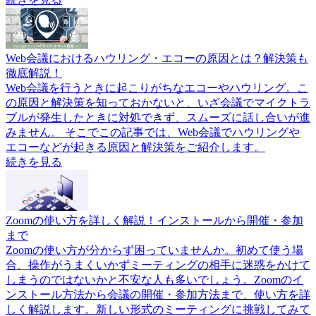
Web会議におけるハウリング・エコーの原因とは？解決策も
徹底解説！
Web会議を行うときに起こりがちなエコーやハウリング。こ
の原因と解決策を知っておかないと、いざ会議でマイクトラ
ブルが発生したときに対処できず、スムーズに話し合いが進
みません。 そこでこの記事では、Web会議でハウリングや
エコーなどが起きる原因と解決策をご紹介します。
続きを見る
Zoomの使い方を詳しく解説！インストールから開催・参加
まで
Zoomの使い方が分からず困っていませんか。初めて使う場
合、操作がうまくいかずミーティングの相手に迷惑をかけて
しまうのではないかと不安な人も多いでしょう。Zoomのイ
ンストール方法から会議の開催・参加方法まで、使い方を詳
しく解説します。新しい形式のミーティングに挑戦してみて