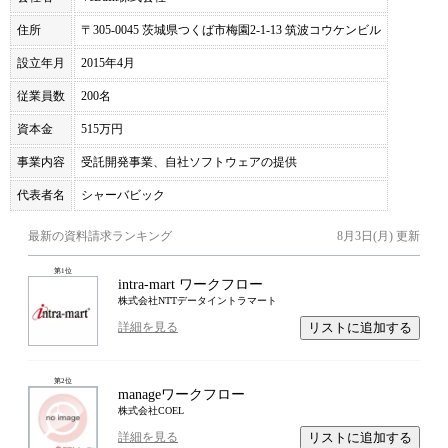
住所
〒305-0045 茨城県つくば市梅園2-1-13 筑波コウケンビル
設立年月
2015年4月
従業員数
200名
資本金
515万円
事業内容
受託開発事業、自社ソフトウェアの提供
代表者名
シャーバビック
最新の資料請求ランキング
8月3日(月)
更新
第
1
位
intra-mart ワークフロー
株式会社NTTデータイントラマート
リストに追加する
詳細を見る
第
2
位
manageワークフロー
株式会社COEL
リストに追加する
詳細を見る