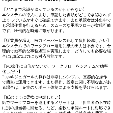
【どこまで承認が進んでいるのかわからない】
本システムの導入により、申請した書類がどこで承認されず
止まっているかすぐに確認できます。また承認者は外出中で
も承認作業を行えるため、スムーズな承認フローが実現可能
です。圧倒的な時短に繋がります。
【従業員が増え、極力ペーパーレス化して負担軽減したい】
本システムでのワークフロー運用に紙の出力は不要です。合
理的で効率的な事務処理を実現します。どうしても必要な場
合には紙の出力にも対応可能です。
【PC操作に自信がないが、ワークフローをシステムで効率
化したい】
Jugaad-ジュガールの操作は非常にシンプル。直感的な操作
で簡単に運用できます。また操作、設定に関し不明な点があ
る場合は、充実のサポート体制による支援を受けられます。
【紙のように柔軟に申請したい】
紙でワークフローを運用するメリットは、「担当者の不在時
に別の担当者に回せる」など、柔軟な承認ルートに対応でき