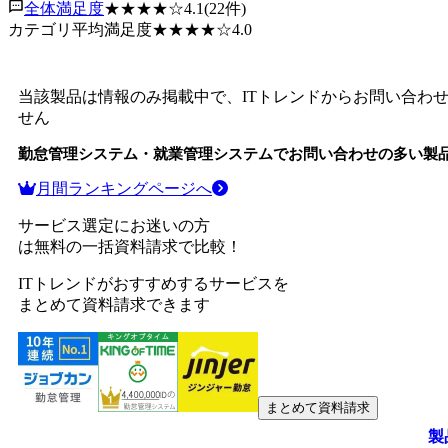
全体満足度
★★★★
☆
4.1
(
22
件)
カテゴリ平均満足度
★★★★
☆
4.0
当該製品は情報のみ掲載中で、ITトレンドからお問い合わ
せん
勤怠管理システム・就業管理システム
でお問い合わせの多い製
月間ランキングページへ
サービス選定にお迷いの方
は無料の一括資料請求で比較！
ITトレンドがおすすめするサービスを
まとめて資料請求できます
まとめて資料請求
製