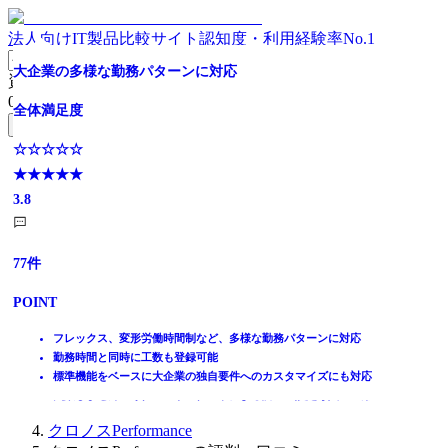
法人向けIT製品比較サイト
認知度・利用経験率No.1
無料で始める勤怠管理はジョブカン！10年連続業界No.1！
導入シェアNo.1！アクティブユーザ4,400,000人！
【人事の皆さまに選ばれて10年】ジンジャー勤怠
440万人に選ばれた勤怠管理システム
大規模シェアNo.1(3,000名以上規模)
ひとり100円ではじめる勤怠管理
勤務データをWeb上でタイムリーに確認！
大企業の多様な勤務パターンに対応
資料請求リスト
0
件
全体満足度
全体満足度
全体満足度
全体満足度
全体満足度
全体満足度
全体満足度
全体満足度
無料資料請求フォームへ
☆☆☆☆☆
☆☆☆☆☆
☆☆☆☆☆
☆☆☆☆☆
☆☆☆☆☆
☆☆☆☆☆
☆☆☆☆☆
☆☆☆☆☆
ホーム
★★★★★
★★★★★
★★★★★
★★★★★
★★★★★
★★★★★
★★★★★
★★★★★
製品を探す
4.0
4.1
3.8
4.1
4.2
4.5
3.8
3.8
ランキングから探す
記事を読む
はじめての方へ
1557
1108
469
230
124
114
92
77
件
件
件
件
件
件
件
件
掲載について
ITトレンドへの掲載
POINT
POINT
POINT
POINT
POINT
POINT
POINT
POINT
イベントでリード獲得
動画で学ぶ
基本プラン無料！2010年のサービス開始以来、値上げなし！
20年以上要望に応え続けた圧倒的信頼性。細かな要望に応えま
給与システムとの連携も簡単！
勤怠管理システム シェアNo.1 / 利用者数440万人突破!
選択自由！iPad、スマホ、パソコン等多種多様なタイムレコーダ
業界最安の価格帯！月額1人100円のみで初期費用等は一切不要
20年以上にわたり勤怠管理サービスを提供してきた実績！
フレックス、変形労働時間制など、多様な勤務パターンに対応
ジョブカン給与計算や他シリーズ連携でさらに効率化！
す。
アプリもある！スマホやタブレットにも対応！
働き方改革で義務化となる 有給休暇、残業時間の管理ができる！
ー
有休管理・申請承認・法令遵守チェックなど充実した機能
安全・安心のクラウドサービス！
勤務時間と同時に工数も登録可能
IT製品比較TOP
導入実績100,000社以上！ あらゆる業界、企業規模に対応可能！
導入から運用後も。豊富なノウハウと体制万全のサポート。
アップデート不要！法改正にも自動で対応！
初期費用0円、300円 /人の従量課金制で導入しやすい
実現します！柔軟なカスタマイズで独自ルールやニーズへも対応
メールサポート・電話サポート・チャットサポートも無料
専門知識豊富なスタッフがしっかりサポート！
標準機能をベースに大企業の独自要件へのカスタマイズにも対応
人事・労務
2019年4月からの「働き方改革関連法」にもバッチリ対応。
失敗しません！専任コンサルタントによる調査・設定導入・運用
勤怠管理システム・就業管理システム
クロノスPerformance