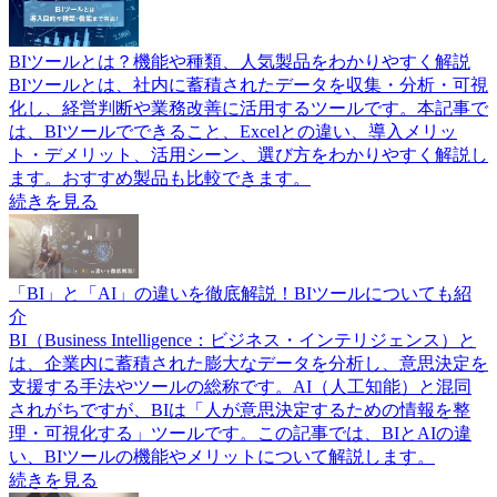
BIツールとは？機能や種類、人気製品をわかりやすく解説
BIツールとは、社内に蓄積されたデータを収集・分析・可視
化し、経営判断や業務改善に活用するツールです。本記事で
は、BIツールでできること、Excelとの違い、導入メリッ
ト・デメリット、活用シーン、選び方をわかりやすく解説し
ます。おすすめ製品も比較できます。
続きを見る
「BI」と「AI」の違いを徹底解説！BIツールについても紹
介
BI（Business Intelligence：ビジネス・インテリジェンス）と
は、企業内に蓄積された膨大なデータを分析し、意思決定を
支援する手法やツールの総称です。AI（人工知能）と混同
されがちですが、BIは「人が意思決定するための情報を整
理・可視化する」ツールです。この記事では、BIとAIの違
い、BIツールの機能やメリットについて解説します。
続きを見る