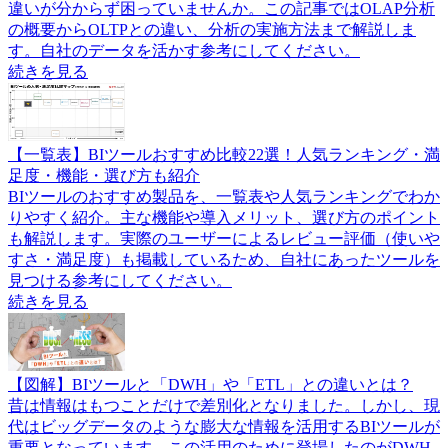
違いが分からず困っていませんか。この記事ではOLAP分析
の概要からOLTPとの違い、分析の実施方法まで解説しま
す。自社のデータを活かす参考にしてください。
続きを見る
【一覧表】BIツールおすすめ比較22選！人気ランキング・満
足度・機能・選び方も紹介
BIツールのおすすめ製品を、一覧表や人気ランキングでわか
りやすく紹介。主な機能や導入メリット、選び方のポイント
も解説します。実際のユーザーによるレビュー評価（使いや
すさ・満足度）も掲載しているため、自社にあったツールを
見つける参考にしてください。
続きを見る
【図解】BIツールと「DWH」や「ETL」との違いとは？
昔は情報はもつことだけで差別化となりました。しかし、現
代はビッグデータのような膨大な情報を活用するBIツールが
重要となっています。この活用のために登場したのがDWH