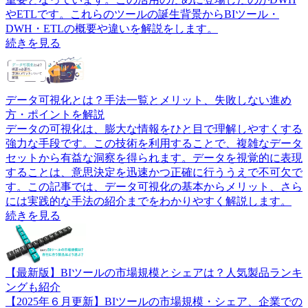
やETLです。これらのツールの誕生背景からBIツール・
DWH・ETLの概要や違いを解説をします。
続きを見る
データ可視化とは？手法一覧とメリット、失敗しない進め
方・ポイントを解説
データの可視化は、膨大な情報をひと目で理解しやすくする
強力な手段です。この技術を利用することで、複雑なデータ
セットから有益な洞察を得られます。データを視覚的に表現
することは、意思決定を迅速かつ正確に行ううえで不可欠で
す。この記事では、データ可視化の基本からメリット、さら
には実践的な手法の紹介までをわかりやすく解説します。
続きを見る
【最新版】BIツールの市場規模とシェアは？人気製品ランキ
ングも紹介
【2025年６月更新】BIツールの市場規模・シェア、企業での