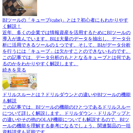
BIツールの「キューブ(cube)」とは？初心者にもわかりやす
く解説！
近年、多くの企業では情報資産を活用するためにBIツールの
導入が進んでいます。BIは大量のデータを抽出し、データ分
析に活用できるツールの１つです。そして、BIがデータ分析
を行うには「キューブ」は欠かすことのできないものです。
この記事では、データ分析のもととなるキューブとは何であ
るのかをわかりやすく解説します。
続きを見る
ドリルスルーとは？ドリルダウンとの違いやBIツールの機能
も解説
この記事では、BIツールの機能のひとつであるドリルスルー
について詳しく解説します。ドリルダウン・ドリルアップと
の違いやその他のOLAP機能についても解説するので、BIツ
ールの機能を理解する参考になるでしょう。関連製品の一括
資料請求も可能です。