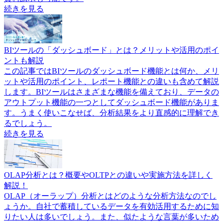
続きを見る
BIツールの「ダッシュボード」とは？メリットや活用のポイ
ントも解説
この記事ではBIツールのダッシュボード機能とは何か、メリ
ットや活用のポイント、レポート機能との違いも含めて解説
します。BIツールはさまざまな機能を備えており、データの
アウトプット機能の一つとしてダッシュボード機能がありま
す。うまく使いこなせば、分析結果をより直感的に理解でき
るでしょう。
続きを見る
OLAP分析とは？概要やOLTPとの違いや実施方法を詳しく
解説！
OLAP（オーラップ）分析とはどのような分析方法なのでし
ょうか。自社で蓄積しているデータを有効活用するために知
りたい人は多いでしょう。また、似たような言葉が多いため