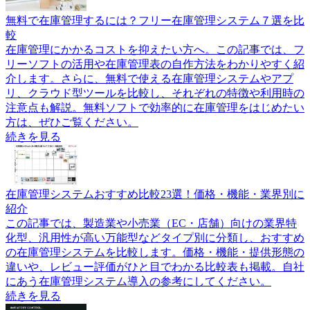
無料で在庫管理するには？フリー在庫管理システム７選を比
較
在庫管理にかかるコストを抑えたい方へ。この記事では、フ
リーソフトの活用や在庫管理表の自作方法をわかりやすく紹
介します。さらに、無料で使える在庫管理システムやアプ
リ、クラウド型ツールを比較し、それぞれの特徴や利用時の
注意点も解説。無料ソフトで効率的に在庫管理をはじめたい
方は、ぜひご覧ください。
続きを見る
在庫管理システムおすすめ比較23選！価格・機能・業界別に
紹介
この記事では、製造業や小売業（EC・店舗）向けの業界特
化型、汎用性が高い万能型などタイプ別に分類し、おすすめ
の在庫管理システムを比較します。価格・機能・提供形態の
違いや、レビュー評価がひと目でわかる比較表も掲載。自社
にあう在庫管理システム導入の参考にしてください。
続きを見る