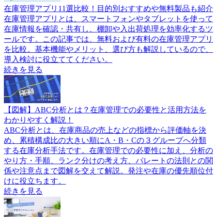
在庫管理アプリ11選比較！目的別おすすめや無料製品も紹介
在庫管理アプリとは、スマートフォンやタブレットを使って
在庫情報を確認・共有し、棚卸や入出荷処理を効率化するツ
ールです。この記事では、無料および有料の在庫管理アプリ
を比較。基本機能やメリット、選び方も解説しているので、
導入検討に役立ててください。
続きを見る
【図解】ABC分析とは？在庫管理での必要性と活用方法を
わかりやすく解説！
ABC分析とは、在庫商品の売上などの指標から評価軸を決
め、累積構成比の大きい順にA・B・Cの３グループへ分類
する在庫分析手法です。在庫管理での必要性に加え、分析の
やり方・手順、ランク分けの考え方、パレートの法則との関
係や注意点まで図解を交えて解説。発注や在庫の優先順位付
けに役立ちます。
続きを見る