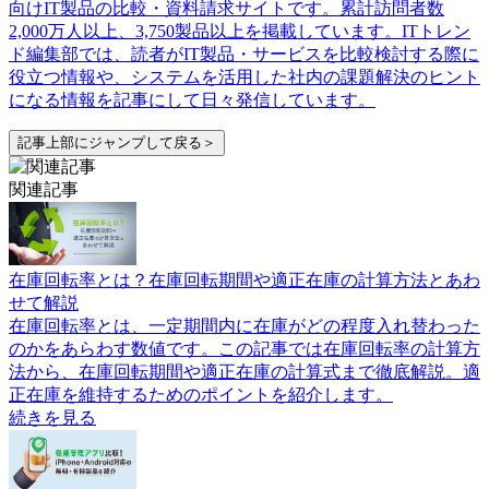
向けIT製品の比較・資料請求サイトです。累計訪問者数
2,000万人以上、3,750製品以上を掲載しています。ITトレン
ド編集部では、読者がIT製品・サービスを比較検討する際に
役立つ情報や、システムを活用した社内の課題解決のヒント
になる情報を記事にして日々発信しています。
記事上部にジャンプして戻る＞
関連記事
在庫回転率とは？在庫回転期間や適正在庫の計算方法とあわ
せて解説
在庫回転率とは、一定期間内に在庫がどの程度入れ替わった
のかをあらわす数値です。この記事では在庫回転率の計算方
法から、在庫回転期間や適正在庫の計算式まで徹底解説。適
正在庫を維持するためのポイントを紹介します。
続きを見る