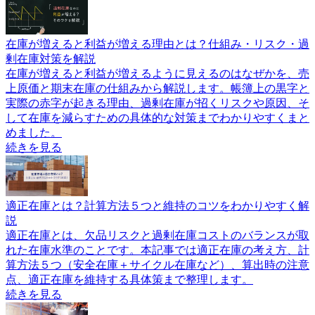
在庫が増えると利益が増える理由とは？仕組み・リスク・過
剰在庫対策を解説
在庫が増えると利益が増えるように見えるのはなぜかを、売
上原価と期末在庫の仕組みから解説します。帳簿上の黒字と
実際の赤字が起きる理由、過剰在庫が招くリスクや原因、そ
して在庫を減らすための具体的な対策までわかりやすくまと
めました。
続きを見る
適正在庫とは？計算方法５つと維持のコツをわかりやすく解
説
適正在庫とは、欠品リスクと過剰在庫コストのバランスが取
れた在庫水準のことです。本記事では適正在庫の考え方、計
算方法５つ（安全在庫＋サイクル在庫など）、算出時の注意
点、適正在庫を維持する具体策まで整理します。
続きを見る