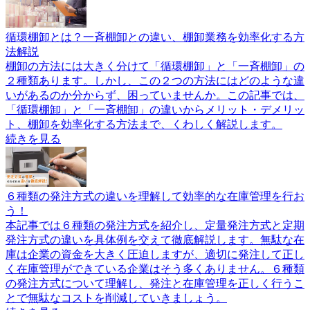
循環棚卸とは？一斉棚卸との違い、棚卸業務を効率化する方
法解説
棚卸の方法には大きく分けて「循環棚卸」と「一斉棚卸」の
２種類あります。しかし、この２つの方法にはどのような違
いがあるのか分からず、困っていませんか。この記事では、
「循環棚卸」と「一斉棚卸」の違いからメリット・デメリッ
ト、棚卸を効率化する方法まで、くわしく解説します。
続きを見る
６種類の発注方式の違いを理解して効率的な在庫管理を行お
う！
本記事では６種類の発注方式を紹介し、定量発注方式と定期
発注方式の違いを具体例を交えて徹底解説します。無駄な在
庫は企業の資金を大きく圧迫しますが、適切に発注して正し
く在庫管理ができている企業はそう多くありません。６種類
の発注方式について理解し、発注と在庫管理を正しく行うこ
とで無駄なコストを削減していきましょう。